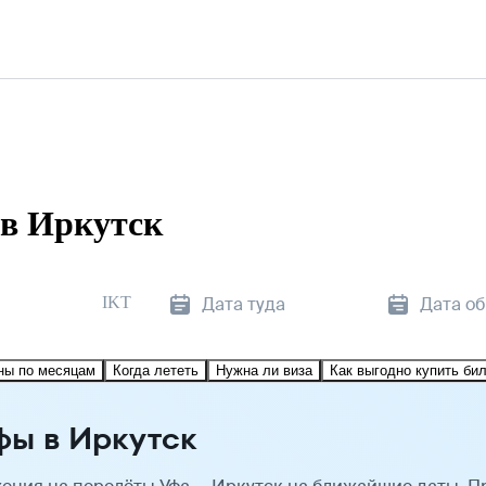
в Иркутск
IKT
Дата туда
Дата о
ны по месяцам
Когда лететь
Нужна ли виза
Как выгодно купить би
фы в Иркутск