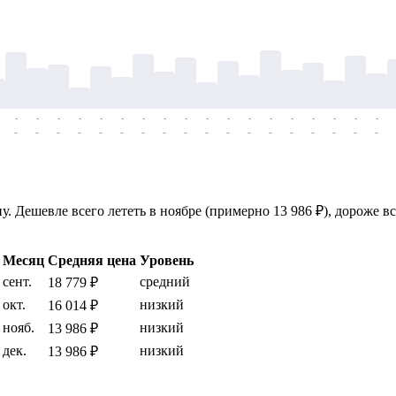
-
-
-
-
-
-
-
-
-
-
-
-
-
-
-
-
-
-
-
-
-
-
-
-
-
-
-
-
-
-
-
-
-
-
-
-
. Дешевле всего лететь в ноябре (примерно 13 986 ₽), дороже в
Месяц
Средняя цена
Уровень
сент.
средний
18 779 ₽
окт.
низкий
16 014 ₽
нояб.
низкий
13 986 ₽
дек.
низкий
13 986 ₽