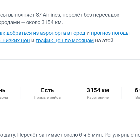
ы выполняет S7 Airlines, перелёт без пересадок
родами — около 3 154 км.
ак добраться из аэропорта в город
и
прогноз погоды
 низких цен
и
график цен по месяцам
на этой
нь
Есть
3 154 км
6
зона
Прямые рейсы
Расстояние
Вр
дату. Перелёт занимает около 6 ч 5 мин. Регулярные пе