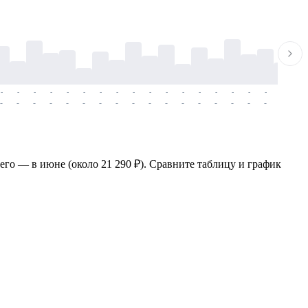
-
-
-
-
-
-
-
-
-
-
-
-
-
-
-
-
-
-
-
-
-
-
-
-
-
-
-
-
-
-
-
-
-
-
-
-
-
-
сего — в июне (около 21 290 ₽). Сравните таблицу и график