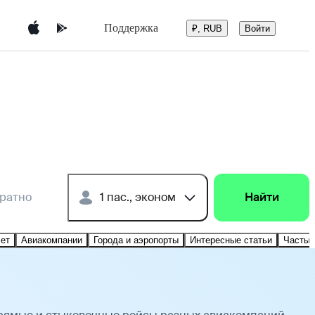
Поддержка
Войти
₽, RUB
братно
1 пас., эконом
Найти
лет
Авиакомпании
Города и аэропорты
Интересные статьи
Частые