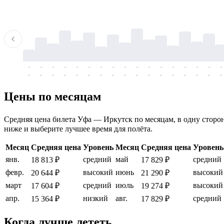
-
-
-
-
-
-
-
-
-
-
-
-
-
-
-
-
-
-
-
-
-
-
-
-
-
-
-
-
-
-
-
-
-
-
Цены по месяцам
Средняя цена билета Уфа — Иркутск по месяцам, в одну сторону
ниже и выберите лучшее время для полёта.
Месяц
Средняя цена
Уровень
Месяц
Средняя цена
Уровень
янв.
средний
май
средний
18 813 ₽
17 829 ₽
февр.
высокий
июнь
высокий
20 644 ₽
21 290 ₽
март
средний
июль
высокий
17 604 ₽
19 274 ₽
апр.
низкий
авг.
средний
15 364 ₽
17 829 ₽
Когда лучше лететь