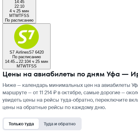
14:45
22:10
4 ч 25 мин
M
T
W
T
F
S
S
По расписанию
S7 Airlines
S7 6420
По расписанию
14:45
→
22:10
4 ч 25 мин
M
T
W
T
F
S
S
Цены на авиабилеты по дням Уфа — И
Ниже — календарь минимальных цен на авиабилеты Уфа
маршруте — от 11 214 ₽ в октябре, самые дорогие — ок
увидеть цены на рейсы туда-обратно, переключите вк
цены на обратные рейсы по каждому дню.
Только туда
Туда и обратно