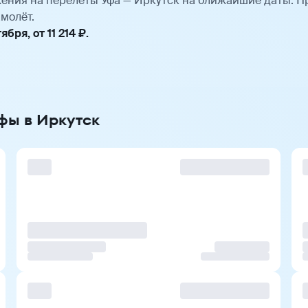
ения на перелёты Уфа — Иркутск на ближайшие даты. 
молёт.
ря, от 11 214 ₽.
фы в Иркутск