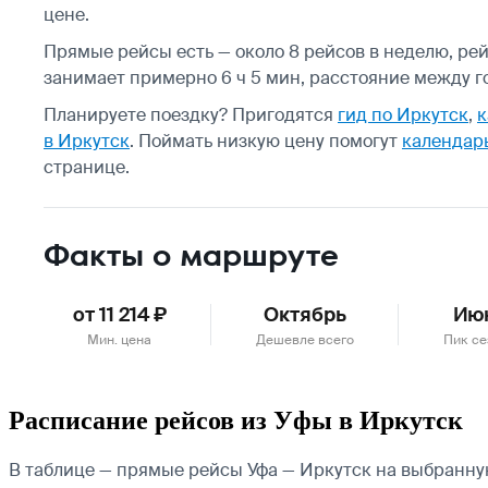
цене.
Прямые рейсы есть — около 8 рейсов в неделю, рейс
занимает примерно 6 ч 5 мин, расстояние между го
Планируете поездку? Пригодятся
гид по Иркутск
,
к
в Иркутск
.
Поймать низкую цену помогут
календарь
странице.
Факты о маршруте
от 11 214 ₽
Октябрь
Ию
Мин. цена
Дешевле всего
Пик се
Расписание рейсов из Уфы в Иркутск
В таблице — прямые рейсы Уфа — Иркутск на выбранную 