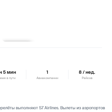
Подробнее
 ч 5 мин
1
8 / нед.
емя в пути
Авиакомпании
Рейсов
релёты выполняют S7 Airlines.
Вылеты из аэропортов