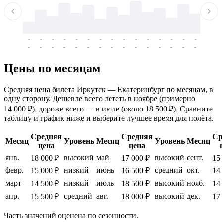
-
-
-
-
-
-
-
-
-
-
-
-
-
-
-
-
-
-
-
-
-
-
-
-
-
-
-
-
-
-
-
-
-
-
Цены по месяцам
Средняя цена билета Иркутск — Екатеринбург по месяцам, в
одну сторону. Дешевле всего лететь в ноябре (примерно
14 000 ₽), дороже всего — в июле (около 18 500 ₽). Сравните
таблицу и график ниже и выберите лучшее время для полёта.
Средняя
Средняя
Ср
Месяц
Уровень
Месяц
Уровень
Месяц
цена
цена
янв.
высокий
май
высокий
сент.
18 000 ₽
17 000 ₽
15
февр.
низкий
июнь
средний
окт.
15 000 ₽
16 500 ₽
14
март
низкий
июль
высокий
нояб.
14 500 ₽
18 500 ₽
14
апр.
средний
авг.
высокий
дек.
15 500 ₽
18 000 ₽
17
Часть значений оценена по сезонности.