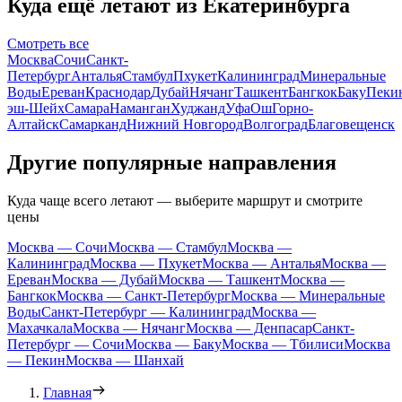
Куда ещё летают из Екатеринбурга
Смотреть все
Москва
Сочи
Санкт-
Петербург
Анталья
Стамбул
Пхукет
Калининград
Минеральные
Воды
Ереван
Краснодар
Дубай
Нячанг
Ташкент
Бангкок
Баку
Пеки
эш-Шейх
Самара
Наманган
Худжанд
Уфа
Ош
Горно-
Алтайск
Самарканд
Нижний Новгород
Волгоград
Благовещенск
Другие популярные направления
Куда чаще всего летают — выберите маршрут и смотрите
цены
Москва — Сочи
Москва — Стамбул
Москва —
Калининград
Москва — Пхукет
Москва — Анталья
Москва —
Ереван
Москва — Дубай
Москва — Ташкент
Москва —
Бангкок
Москва — Санкт-Петербург
Москва — Минеральные
Воды
Санкт-Петербург — Калининград
Москва —
Махачкала
Москва — Нячанг
Москва — Денпасар
Санкт-
Петербург — Сочи
Москва — Баку
Москва — Тбилиси
Москва
— Пекин
Москва — Шанхай
Главная