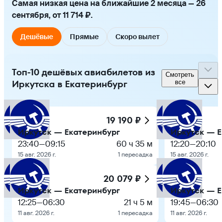
Самая низкая цена на ближайшие 2 месяца — 26
сентября, от 11 714 ₽.
Дешёвые
Прямые
Скоро вылет
Топ-10 дешёвых авиабилетов из
Смотреть
Иркутска в Екатеринбург
все
19 190 ₽
Иркутск — Екатеринбург
Иркутск — Е
23:40
—
09:15
60 ч 35 м
12:20
—
20:10
15 авг. 2026 г.
1 пересадка
15 авг. 2026 г.
20 079 ₽
Иркутск — Екатеринбург
Иркутск — Е
12:25
—
06:30
21 ч 5 м
19:45
—
06:30
11 авг. 2026 г.
1 пересадка
11 авг. 2026 г.