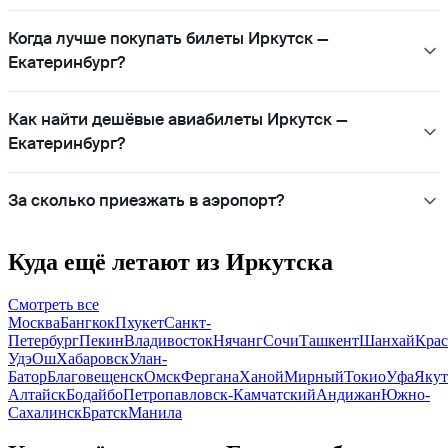
Когда лучше покупать билеты Иркутск —
Екатеринбург?
Как найти дешёвые авиабилеты Иркутск —
Екатеринбург?
За сколько приезжать в аэропорт?
Куда ещё летают из Иркутска
Смотреть все
Москва
Бангкок
Пхукет
Санкт-
Петербург
Пекин
Владивосток
Нячанг
Сочи
Ташкент
Шанхай
Крас
Удэ
Ош
Хабаровск
Улан-
Батор
Благовещенск
Омск
Фергана
Ханой
Мирный
Токио
Уфа
Якут
Алтайск
Бодайбо
Петропавловск-Камчатский
Андижан
Южно-
Сахалинск
Братск
Манила