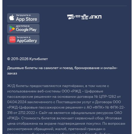
© 2011–2026 Купибилет
Дешевые билеты на самолет и поезд, бронирование и онлайн-
заказ
Ж/Д билеты предоставляются партнёрами, в том числе с
использованием веб-системы ООО «РЖД – Цифровые
пассажирские решения» на основании договора № ЦПР-1282 от
04.04.2024 заключенного с Поставщиком услуг и Договора ООО
«РЖД-Цифровые пассажирские решения» с АО «ФПК» № ФПК-22-
316 от 27.12.2022 г. Сайт не является официальным ресурсом ОАО
«РЖД». Стоимость билетов включает сервисный сбор. Итоговая
цена отображена на экране подтверждения покупки. По вопросам
рассмотрения обращений, жалоб, претензий граждан о