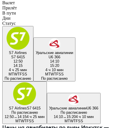
Вылет
Прилёт
В пути
Дни
Статус
S7 Airlines
Уральские авиалинии
S7 6415
U6 366
12:50
14:10
14:15
15:20
4 ч 25 мин
4 ч 10 мин
M
T
W
T
F
S
S
M
T
W
T
F
S
S
По расписанию
По расписанию
S7 Airlines
S7 6415
Уральские авиалинии
U6 366
По расписанию
По расписанию
12:50
→
14:15
4 ч 25 мин
14:10
→
15:20
4 ч 10 мин
M
T
W
T
F
S
S
M
T
W
T
F
S
S
Цены на авиабилеты по дням Иркутск —