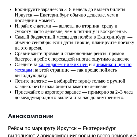
Бронируйте заранее: за 3–8 недель до вылета билеты
Иркутск — Екатеринбург обычно дешевле, чем в
последний момент.
Играйте с датами — вылеты во вторник, среду и
субботу часто дешевле, чем в пятницу и воскресенье.
Самый бюджетный месяц для полёта в Екатеринбург —
обычно сентябрь: если даты гибкие, планируйте поездку
на это время.
Сравнивайте прямые и стыковочные рейсы: прямой
быстрее, а рейс с пересадкой иногда ощутимо дешевле.
Следите за
календарём низких цен
и
динамикой цен по
месяцам
на этой странице — так проще поймать
выгодную дату.
Летите налегке — выбирайте тариф только с ручной
кладью: без багажа билеты заметно дешевле.
Приезжайте в аэропорт заранее — примерно за 2–3 часа
до международного вылета и за час до внутреннего.
Авиакомпании
Рейсы по маршруту Иркутск — Екатеринбург
выполняют 2 авиакомпании
; больше всего рейсов у
S