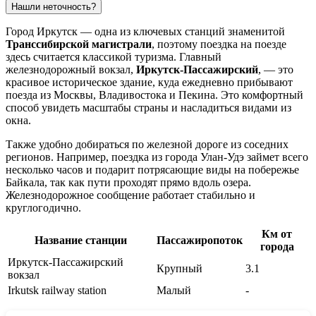
Нашли неточность?
Город
Иркутск
— одна из ключевых станций знаменитой
Транссибирской магистрали
, поэтому поездка на поезде
здесь считается классикой туризма. Главный
железнодорожный вокзал,
Иркутск-Пассажирский
, — это
красивое историческое здание, куда ежедневно прибывают
поезда из Москвы, Владивостока и Пекина. Это комфортный
способ увидеть масштабы страны и насладиться видами из
окна.
Также удобно добираться по железной дороге из соседних
регионов. Например, поездка из города
Улан-Удэ
займет всего
несколько часов и подарит потрясающие виды на побережье
Байкала, так как пути проходят прямо вдоль озера.
Железнодорожное сообщение работает стабильно и
круглогодично.
Км от
Название станции
Пассажиропоток
города
Иркутск-Пассажирский
Крупный
3.1
вокзал
Irkutsk railway station
Малый
-