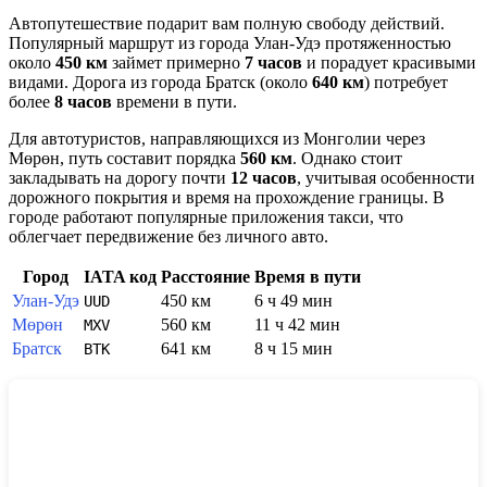
Автопутешествие подарит вам полную свободу действий.
Популярный маршрут из города
Улан-Удэ
протяженностью
около
450 км
займет примерно
7 часов
и порадует красивыми
видами. Дорога из города
Братск
(около
640 км
) потребует
более
8 часов
времени в пути.
Для автотуристов, направляющихся из Монголии через
Мөрөн
, путь составит порядка
560 км
. Однако стоит
закладывать на дорогу почти
12 часов
, учитывая особенности
дорожного покрытия и время на прохождение границы. В
городе работают популярные приложения такси, что
облегчает передвижение без личного авто.
Город
IATA код
Расстояние
Время в пути
Улан-Удэ
450 км
6 ч 49 мин
UUD
Мөрөн
560 км
11 ч 42 мин
MXV
Братск
641 км
8 ч 15 мин
BTK