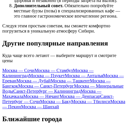
здоровья и незаконно (в периоды запрета на вылов).
Дополнительный совет.
Обязательно попробуйте
местные
буузы
(позы) в специализированных кафе —
это главное гастрономическое впечатление региона.
Следуя этим простым советам, вы сможете комфортно
погрузиться в уникальную атмосферу Сибири.
Другие популярные направления
Куда чаще всего летают — выберите маршрут и смотрите
цены
Москва — Сочи
Москва — Стамбул
Москва —
Калининград
Москва — Пхукет
Москва — Анталья
Москва —
Ереван
Москва — Дубай
Москва — Ташкент
Москва —
Бангкок
Москва — Санкт-Петербург
Москва — Минеральные
Воды
Санкт-Петербург — Калининград
Москва —
Махачкала
Москва — Нячанг
Москва — Денпасар
Санкт-
Петербург — Сочи
Москва — Баку
Москва — Тбилиси
Москва
— Пекин
Москва — Шанхай
Ближайшие города