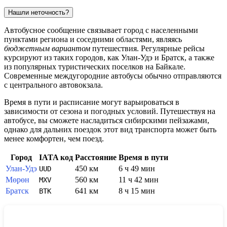
Нашли неточность?
Автобусное сообщение связывает город с населенными
пунктами региона и соседними областями, являясь
бюджетным вариантом
путешествия. Регулярные рейсы
курсируют из таких городов, как Улан-Удэ и Братск, а также
из популярных туристических поселков на Байкале.
Современные междугородние автобусы обычно отправляются
с центрального автовокзала.
Время в пути и расписание могут варьироваться в
зависимости от сезона и погодных условий. Путешествуя на
автобусе, вы сможете насладиться сибирскими пейзажами,
однако для дальних поездок этот вид транспорта может быть
менее комфортен, чем поезд.
Город
IATA код
Расстояние
Время в пути
Улан-Удэ
450 км
6 ч 49 мин
UUD
Мөрөн
560 км
11 ч 42 мин
MXV
Братск
641 км
8 ч 15 мин
BTK