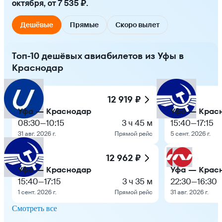
октября, от 7 535 ₽.
Дешёвые
Прямые
Скоро вылет
Топ-10 дешёвых авиабилетов из Уфы в
Краснодар
12 919 ₽
Уфа — Краснодар
Уфа — Крас
08:30
—
10:15
3 ч 45 м
15:40
—
17:15
31 авг. 2026 г.
Прямой рейс
5 сент. 2026 г.
12 962 ₽
Уфа — Краснодар
Уфа — Крас
15:40
—
17:15
3 ч 35 м
22:30
—
16:30
1 сент. 2026 г.
Прямой рейс
31 авг. 2026 г.
Смотреть все