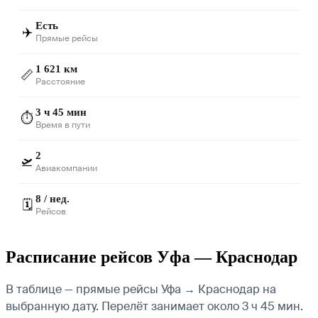
Есть
✈️
Прямые рейсы
1 621 км
📏
Расстояние
3 ч 45 мин
⏱️
Время в пути
2
🛫
Авиакомпании
8 / нед.
🗓️
Рейсов
Расписание рейсов Уфа — Краснодар
В таблице — прямые рейсы Уфа → Краснодар на
выбранную дату. Перелёт занимает около 3 ч 45 мин.