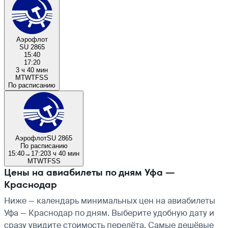
Аэрофлот
SU 2865
15:40
17:20
3 ч 40 мин
M
T
W
T
F
S
S
По расписанию
Аэрофлот
SU 2865
По расписанию
15:40
→
17:20
3 ч 40 мин
M
T
W
T
F
S
S
Цены на авиабилеты по дням Уфа —
Краснодар
Ниже — календарь минимальных цен на авиабилеты
Уфа — Краснодар по дням. Выберите удобную дату и
сразу увидите стоимость перелёта. Самые дешёвые