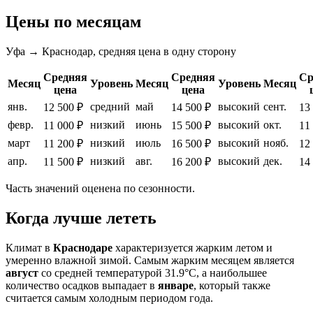
Цены по месяцам
Уфа → Краснодар, средняя цена в одну сторону
Средняя
Средняя
Ср
Месяц
Уровень
Месяц
Уровень
Месяц
цена
цена
янв.
средний
май
высокий
сент.
12 500 ₽
14 500 ₽
13
февр.
низкий
июнь
высокий
окт.
11 000 ₽
15 500 ₽
11
март
низкий
июль
высокий
нояб.
11 200 ₽
16 500 ₽
12
апр.
низкий
авг.
высокий
дек.
11 500 ₽
16 200 ₽
14
Часть значений оценена по сезонности.
Когда лучше лететь
Климат в
Краснодаре
характеризуется жарким летом и
умеренно влажной зимой. Самым жарким месяцем является
август
со средней температурой 31.9°C, а наибольшее
количество осадков выпадает в
январе
, который также
считается самым холодным периодом года.