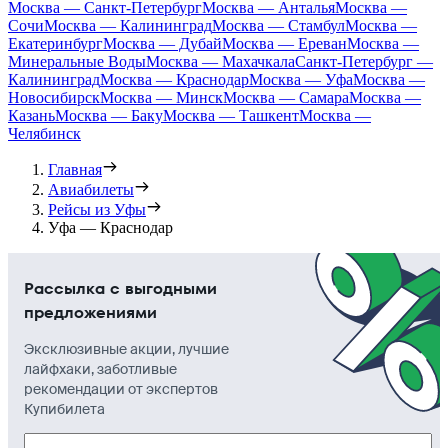
Москва — Санкт-Петербург
Москва — Анталья
Москва —
Сочи
Москва — Калининград
Москва — Стамбул
Москва —
Екатеринбург
Москва — Дубай
Москва — Ереван
Москва —
Минеральные Воды
Москва — Махачкала
Санкт-Петербург —
Калининград
Москва — Краснодар
Москва — Уфа
Москва —
Новосибирск
Москва — Минск
Москва — Самара
Москва —
Казань
Москва — Баку
Москва — Ташкент
Москва —
Челябинск
Главная
Авиабилеты
Рейсы из Уфы
Уфа — Краснодар
Рассылка с выгодными
предложениями
Эксклюзивные акции, лучшие
лайфхаки, заботливые
рекомендации от экспертов
Купибилета