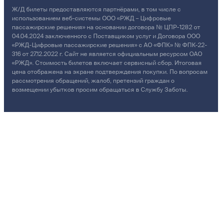
Ж/Д билеты предоставляются партнёрами, в том числе с
использованием веб-системы ООО «РЖД – Цифровые
пассажирские решения» на основании договора № ЦПР-1282 от
04.04.2024 заключенного с Поставщиком услуг и Договора ООО
«РЖД-Цифровые пассажирские решения» с АО «ФПК» № ФПК-22-
316 от 27.12.2022 г. Сайт не является официальным ресурсом ОАО
«РЖД». Стоимость билетов включает сервисный сбор. Итоговая
цена отображена на экране подтверждения покупки. По вопросам
рассмотрения обращений, жалоб, претензий граждан о
возмещении убытков просим обращаться в Службу Заботы.