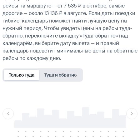
рейсы на маршруте — от 7 535 ₽ в октябре, самые
дорогие — около 13 136 ₽ в августе. Если даты поездки
гибкие, календарь поможет найти лучшую цену на
нужный период. Чтобы увидеть цены на рейсы туда-
обратно, переключите вкладку «Туда-обратно» над
календарём, выберите дату вылета — и правый
календарь подсветит минимальные цены на обратные
рейсы по каждому дню.
Только туда
Туда и обратно
-
-
-
-
-
-
-
-
-
-
-
-
-
-
-
-
-
-
-
-
-
-
-
-
-
-
-
-
-
-
-
-
-
-