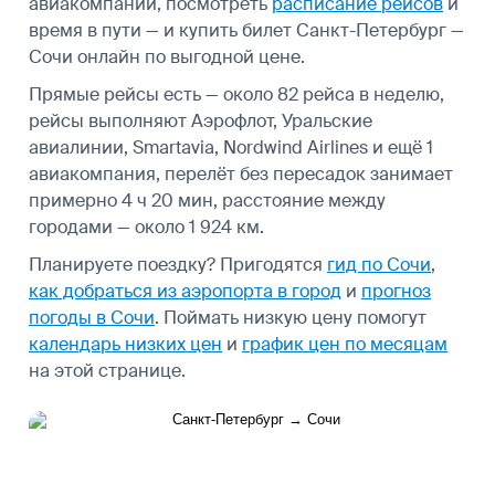
авиакомпаний, посмотреть
расписание рейсов
и
время в пути — и купить билет Санкт-Петербург —
Сочи онлайн по выгодной цене.
Прямые рейсы есть — около 82 рейса в неделю,
рейсы выполняют Аэрофлот, Уральские
авиалинии, Smartavia, Nordwind Airlines и ещё 1
авиакомпания, перелёт без пересадок занимает
примерно 4 ч 20 мин, расстояние между
городами — около 1 924 км.
Планируете поездку? Пригодятся
гид по Сочи
,
как добраться из аэропорта в город
и
прогноз
погоды в Сочи
.
Поймать низкую цену помогут
календарь низких цен
и
график цен по месяцам
на этой странице.