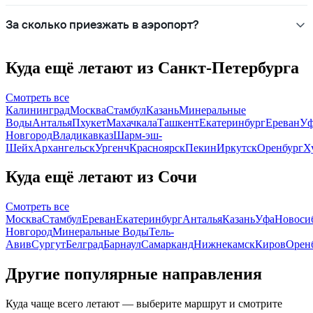
За сколько приезжать в аэропорт?
Куда ещё летают из Санкт-Петербурга
Смотреть все
Калининград
Москва
Стамбул
Казань
Минеральные
Воды
Анталья
Пхукет
Махачкала
Ташкент
Екатеринбург
Ереван
Уф
Новгород
Владикавказ
Шарм-эш-
Шейх
Архангельск
Ургенч
Красноярск
Пекин
Иркутск
Оренбург
Х
Куда ещё летают из Сочи
Смотреть все
Москва
Стамбул
Ереван
Екатеринбург
Анталья
Казань
Уфа
Новоси
Новгород
Минеральные Воды
Тель-
Авив
Сургут
Белград
Барнаул
Самарканд
Нижнекамск
Киров
Орен
Другие популярные направления
Куда чаще всего летают — выберите маршрут и смотрите