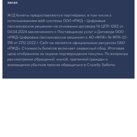
заказ
Ж/Д билеты предоставляются партнёрами, в том числе с
использованием веб-системы ООО «РЖД – Цифровые
пассажирские решения» на основании договора № ЦПР-1282 от
04.04.2024 заключенного с Поставщиком услуг и Договора ООО
«РЖД-Цифровые пассажирские решения» с АО «ФПК» № ФПК-22-
316 от 27.12.2022 г. Сайт не является официальным ресурсом ОАО
«РЖД». Стоимость билетов включает сервисный сбор. Итоговая
цена отображена на экране подтверждения покупки. По вопросам
рассмотрения обращений, жалоб, претензий граждан о
возмещении убытков просим обращаться в Службу Заботы.