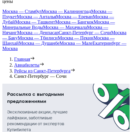
цены
Москва — Стамбул
Москва — Калининград
Москва —
Пхукет
Москва — Анталья
Москва — Ереван
Москва —
Дубай
Москва — Ташкент
Москва — Бангкок
Москва —
Минеральные Воды
Москва — Махачкала
Москва —
Нячанг
Москва — Денпасар
Санкт-Петербург — Сочи
Москва
— Баку
Москва — Тбилиси
Москва — Пекин
Москва —
Шанхай
Москва — Душанбе
Москва — Мале
Екатеринбург —
Москва
Главная
Авиабилеты
Рейсы из Санкт-Петербурга
Санкт-Петербург — Сочи
Рассылка с выгодными
предложениями
Эксклюзивные акции, лучшие
лайфхаки, заботливые
рекомендации от экспертов
Купибилета