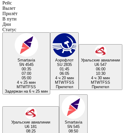
Рейс
Вылет
Прилёт
В пути
Дни
Статус
Smartavia
Аэрофлот
Уральские авиалинии
5N 4545
SU 2835
U6 547
00:35
01:45
06:00
07:00
06:05
10:30
05:00
4 ч 20 мин
4 ч 30 мин
4 ч 25 мин
M
T
W
T
F
S
S
M
T
W
T
F
S
S
M
T
W
T
F
S
S
Прилетел
Прилетел
Задержан на 6 ч 25 мин
Уральские авиалинии
Smartavia
U6 181
5N 545
08:25
08:50