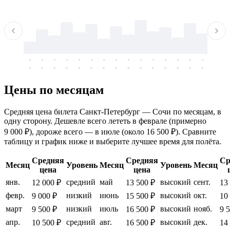
-
-
-
-
-
-
-
-
-
-
-
-
-
-
-
-
-
-
-
-
-
-
-
-
-
-
-
-
-
-
-
-
-
-
Цены по месяцам
Средняя цена билета Санкт-Петербург — Сочи по месяцам, в
одну сторону. Дешевле всего лететь в феврале (примерно
9 000 ₽), дороже всего — в июле (около 16 500 ₽). Сравните
таблицу и график ниже и выберите лучшее время для полёта.
Средняя
Средняя
Ср
Месяц
Уровень
Месяц
Уровень
Месяц
цена
цена
янв.
средний
май
высокий
сент.
12 000 ₽
13 500 ₽
13
февр.
низкий
июнь
высокий
окт.
9 000 ₽
15 500 ₽
10
март
низкий
июль
высокий
нояб.
9 500 ₽
16 500 ₽
9 
апр.
средний
авг.
высокий
дек.
10 500 ₽
16 500 ₽
14