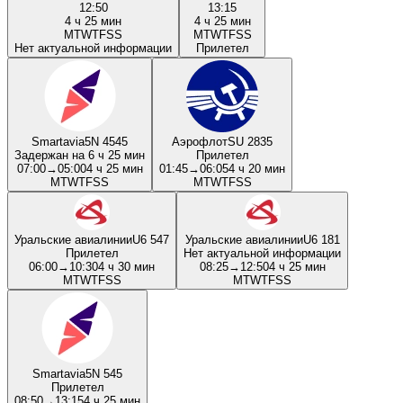
12:50
13:15
4 ч 25 мин
4 ч 25 мин
M
T
W
T
F
S
S
M
T
W
T
F
S
S
Нет актуальной информации
Прилетел
Smartavia
5N 4545
Аэрофлот
SU 2835
Задержан на 6 ч 25 мин
Прилетел
07:00
→
05:00
4 ч 25 мин
01:45
→
06:05
4 ч 20 мин
M
T
W
T
F
S
S
M
T
W
T
F
S
S
Уральские авиалинии
U6 547
Уральские авиалинии
U6 181
Прилетел
Нет актуальной информации
06:00
→
10:30
4 ч 30 мин
08:25
→
12:50
4 ч 25 мин
M
T
W
T
F
S
S
M
T
W
T
F
S
S
Smartavia
5N 545
Прилетел
08:50
→
13:15
4 ч 25 мин