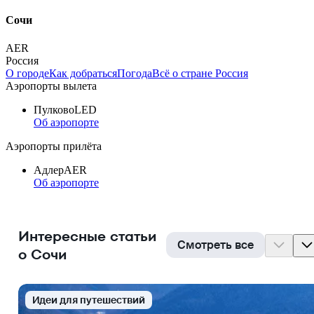
Сочи
AER
Россия
О городе
Как добраться
Погода
Всё о стране Россия
Аэропорты вылета
Пулково
LED
Об аэропорте
Аэропорты прилёта
Адлер
AER
Об аэропорте
Интересные статьи
Смотреть все
о Сочи
Идеи для путешествий