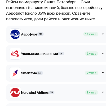
Рейсы по маршруту Санкт-Петербург — Сочи
выполняют 5 авиакомпаний
; больше всего рейсов у
Аэрофлот
(около 35% всех рейсов)
. Сравните
перевозчиков, доли рейсов и расписание ниже.
Аэрофлот
10
▾
SU
Р/НЕД
Уральские авиалинии
9
▾
U6
Р/НЕД
Smartavia
7
▾
5N
Р/НЕД
Nordwind Airlines
1
▾
N4
Р/НЕД