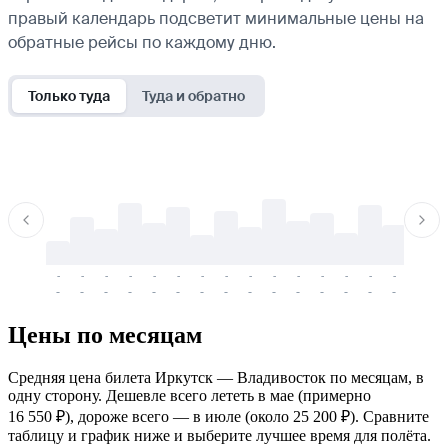
правый календарь подсветит минимальные цены на
обратные рейсы по каждому дню.
Только туда
Туда и обратно
-
-
-
-
-
-
-
-
-
-
-
-
-
-
-
-
-
-
-
-
-
-
-
-
-
-
-
-
-
-
-
-
-
-
Цены по месяцам
Средняя цена билета Иркутск — Владивосток по месяцам, в
одну сторону. Дешевле всего лететь в мае (примерно
16 550 ₽), дороже всего — в июле (около 25 200 ₽). Сравните
таблицу и график ниже и выберите лучшее время для полёта.