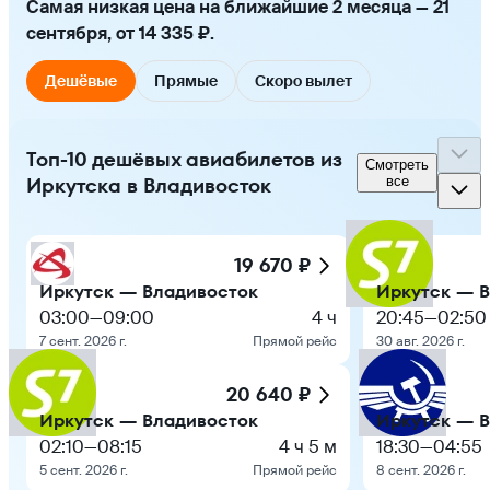
Самая низкая цена на ближайшие 2 месяца — 21
сентября, от 14 335 ₽.
Дешёвые
Прямые
Скоро вылет
Топ-10 дешёвых авиабилетов из
Смотреть
Иркутска в Владивосток
все
19 670 ₽
Иркутск — Владивосток
Иркутск — 
03:00
—
09:00
4 ч
20:45
—
02:50
7 сент. 2026 г.
Прямой рейс
30 авг. 2026 г.
20 640 ₽
Иркутск — Владивосток
Иркутск — 
02:10
—
08:15
4 ч 5 м
18:30
—
04:55
5 сент. 2026 г.
Прямой рейс
8 сент. 2026 г.