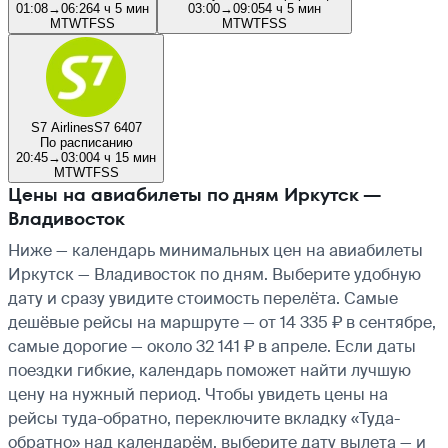
01:08
→
06:26
4 ч 5 мин
03:00
→
09:05
4 ч 5 мин
M
T
W
T
F
S
S
M
T
W
T
F
S
S
S7 Airlines
S7 6407
По расписанию
20:45
→
03:00
4 ч 15 мин
M
T
W
T
F
S
S
Цены на авиабилеты по дням Иркутск —
Владивосток
Ниже — календарь минимальных цен на авиабилеты
Иркутск — Владивосток по дням. Выберите удобную
дату и сразу увидите стоимость перелёта. Самые
дешёвые рейсы на маршруте — от 14 335 ₽ в сентябре,
самые дорогие — около 32 141 ₽ в апреле. Если даты
поездки гибкие, календарь поможет найти лучшую
цену на нужный период. Чтобы увидеть цены на
рейсы туда-обратно, переключите вкладку «Туда-
обратно» над календарём, выберите дату вылета — и