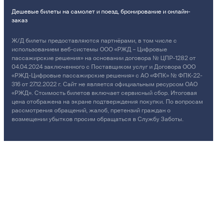
Дешевые билеты на самолет и поезд, бронирование и онлайн-
заказ
Ж/Д билеты предоставляются партнёрами, в том числе с
использованием веб-системы ООО «РЖД – Цифровые
пассажирские решения» на основании договора № ЦПР-1282 от
04.04.2024 заключенного с Поставщиком услуг и Договора ООО
«РЖД-Цифровые пассажирские решения» с АО «ФПК» № ФПК-22-
316 от 27.12.2022 г. Сайт не является официальным ресурсом ОАО
«РЖД». Стоимость билетов включает сервисный сбор. Итоговая
цена отображена на экране подтверждения покупки. По вопросам
рассмотрения обращений, жалоб, претензий граждан о
возмещении убытков просим обращаться в Службу Заботы.