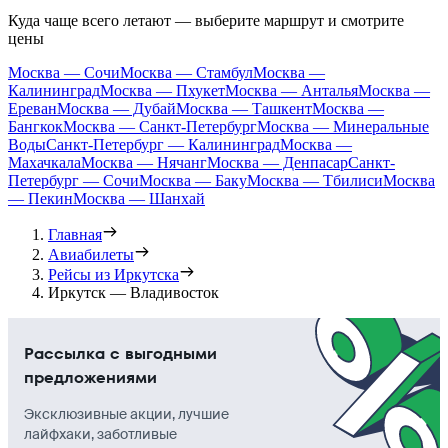
Куда чаще всего летают — выберите маршрут и смотрите
цены
Москва — Сочи
Москва — Стамбул
Москва —
Калининград
Москва — Пхукет
Москва — Анталья
Москва —
Ереван
Москва — Дубай
Москва — Ташкент
Москва —
Бангкок
Москва — Санкт-Петербург
Москва — Минеральные
Воды
Санкт-Петербург — Калининград
Москва —
Махачкала
Москва — Нячанг
Москва — Денпасар
Санкт-
Петербург — Сочи
Москва — Баку
Москва — Тбилиси
Москва
— Пекин
Москва — Шанхай
Главная
Авиабилеты
Рейсы из Иркутска
Иркутск — Владивосток
Рассылка с выгодными
предложениями
Эксклюзивные акции, лучшие
лайфхаки, заботливые