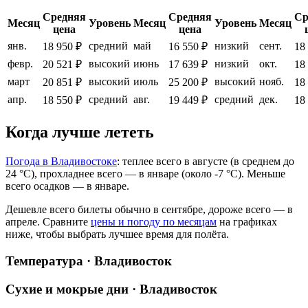
Средняя
Средняя
Ср
Месяц
Уровень
Месяц
Уровень
Месяц
цена
цена
янв.
средний
май
низкий
сент.
18 950 ₽
16 550 ₽
18
февр.
высокий
июнь
низкий
окт.
20 521 ₽
17 639 ₽
18
март
высокий
июль
высокий
нояб.
20 851 ₽
25 200 ₽
18
апр.
средний
авг.
средний
дек.
18 550 ₽
19 449 ₽
18
Когда лучше лететь
Погода в Владивостоке
: теплее всего в августе (в среднем до
24 °C), прохладнее всего — в январе (около -7 °C). Меньше
всего осадков — в январе.
Дешевле всего билеты обычно в сентябре, дороже всего — в
апреле.
Сравните
цены и погоду по месяцам
на графиках
ниже, чтобы выбрать лучшее время для полёта.
Температура · Владивосток
Сухие и мокрые дни · Владивосток