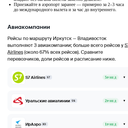
Приезжайте в аэропорт заранее — примерно за 2–3 часа
до международного вылета и за час до внутреннего.
Авиакомпании
Рейсы по маршруту Иркутск — Владивосток
выполняют 3 авиакомпании
; больше всего рейсов у
S
Airlines
(около 67% всех рейсов)
. Сравните
перевозчиков, доли рейсов и расписание ниже.
S7 Airlines
5
▾
S7
Р/НЕД
Уральские авиалинии
2
▾
U6
Р/НЕД
ИрАэро
1
▾
IO
Р/НЕД