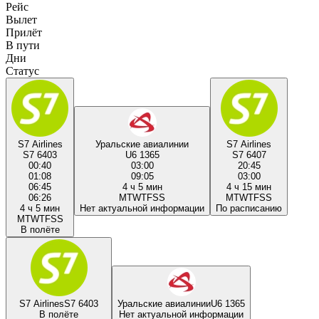
Рейс
Вылет
Прилёт
В пути
Дни
Статус
S7 Airlines
Уральские авиалинии
S7 Airlines
S7 6403
U6 1365
S7 6407
00:40
03:00
20:45
01:08
09:05
03:00
06:45
4 ч 5 мин
4 ч 15 мин
06:26
M
T
W
T
F
S
S
M
T
W
T
F
S
S
4 ч 5 мин
Нет актуальной информации
По расписанию
M
T
W
T
F
S
S
В полёте
S7 Airlines
S7 6403
Уральские авиалинии
U6 1365
В полёте
Нет актуальной информации