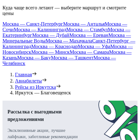
Куда чаще всего летают — выберите маршрут и смотрите
цены
Москва — Санкт-Петербург
Москва — Анталья
Москва —
Сочи
Москва — Калининград
Москва — Стамбул
Москва —
Екатеринбург
Москва — Дубай
Москва — Ереван
Москва —
Минеральные Воды
Москва — Махачкала
Санкт-Петербург —
Калининград
Москва — Краснодар
Москва — Уфа
Москва —
Новосибирск
Москва — Минск
Москва — Самара
Москва —
Казань
Москва — Баку
Москва — Ташкент
Москва —
Челябинск
Главная
Авиабилеты
Рейсы из Иркутска
Иркутск — Благовещенск
Рассылка с выгодными
предложениями
Эксклюзивные акции, лучшие
лайфхаки, заботливые рекомендации