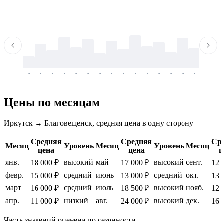
-
-
-
-
-
-
-
-
-
-
-
-
-
-
-
-
-
-
-
-
-
-
-
-
-
-
-
-
-
-
-
-
-
-
Цены по месяцам
Иркутск → Благовещенск, средняя цена в одну сторону
Средняя
Средняя
Ср
Месяц
Уровень
Месяц
Уровень
Месяц
цена
цена
янв.
высокий
май
высокий
сент.
18 000 ₽
17 000 ₽
12
февр.
средний
июнь
средний
окт.
15 000 ₽
13 000 ₽
13
март
средний
июль
высокий
нояб.
16 000 ₽
18 500 ₽
12
апр.
низкий
авг.
высокий
дек.
11 000 ₽
24 000 ₽
16
Часть значений оценена по сезонности.