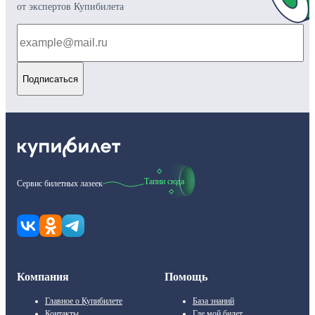
от экспертов Купибилета
Подписаться
Тапни сюда
Сервис билетных лазеек
Компания
Помощь
Главное о Купибилете
База знаний
Контакты
Где мой билет