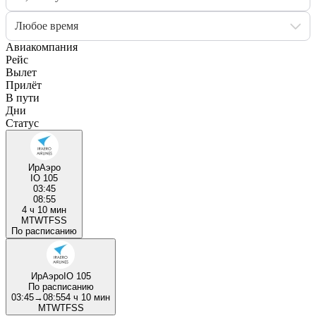
Любое время
Авиакомпания
Рейс
Вылет
Прилёт
В пути
Дни
Статус
ИрАэро
IO 105
03:45
08:55
4 ч 10 мин
M
T
W
T
F
S
S
По расписанию
ИрАэро
IO 105
По расписанию
03:45
→
08:55
4 ч 10 мин
M
T
W
T
F
S
S