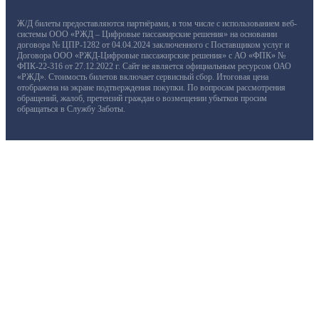
Ж/Д билеты предоставляются партнёрами, в том числе с использованием веб-
системы ООО «РЖД – Цифровые пассажирские решения» на основании
договора № ЦПР-1282 от 04.04.2024 заключенного с Поставщиком услуг и
Договора ООО «РЖД-Цифровые пассажирские решения» с АО «ФПК» №
ФПК-22-316 от 27.12.2022 г. Сайт не является официальным ресурсом ОАО
«РЖД». Стоимость билетов включает сервисный сбор. Итоговая цена
отображена на экране подтверждения покупки. По вопросам рассмотрения
обращений, жалоб, претензий граждан о возмещении убытков просим
обращаться в Службу Заботы.