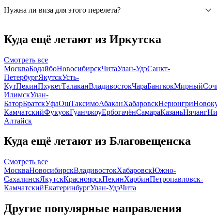
Нужна ли виза для этого перелета?
Куда ещё летают из Иркутска
Смотреть все
Москва
Бодайбо
Новосибирск
Чита
Улан-Удэ
Санкт-
Петербург
Якутск
Усть-
Кут
Пекин
Пхукет
Талакан
Владивосток
Чара
Бангкок
Мирный
Соч
Илимск
Улан-
Батор
Братск
Уфа
Ош
Таксимо
Абакан
Хабаровск
Нерюнгри
Новок
Камчатский
Фукуок
Гуанчжоу
Ербогачён
Самара
Казань
Нячанг
Ни
Алтайск
Куда ещё летают из Благовещенска
Смотреть все
Москва
Новосибирск
Владивосток
Хабаровск
Южно-
Сахалинск
Якутск
Красноярск
Пекин
Харбин
Петропавловск-
Камчатский
Екатеринбург
Улан-Удэ
Чита
Другие популярные направления