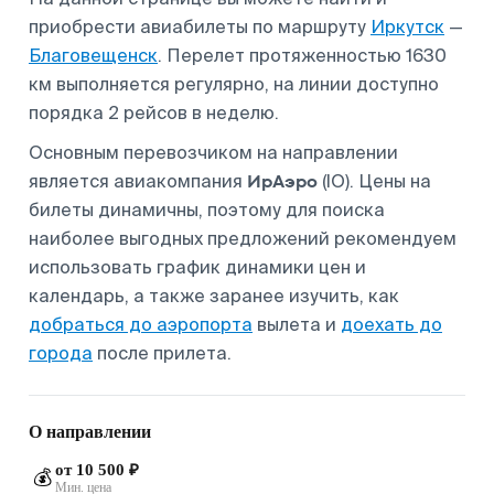
приобрести авиабилеты по маршруту
Иркутск
—
Благовещенск
. Перелет протяженностью 1630
км выполняется регулярно, на линии доступно
порядка 2 рейсов в неделю.
Основным перевозчиком на направлении
ИрАэро
является авиакомпания
(IO). Цены на
билеты динамичны, поэтому для поиска
наиболее выгодных предложений рекомендуем
использовать график динамики цен и
календарь, а также заранее изучить, как
добраться до аэропорта
вылета и
доехать до
города
после прилета.
О направлении
от 10 500 ₽
💰
Мин. цена