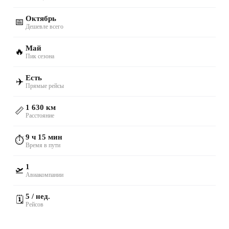
Октябрь
📅
Дешевле всего
Май
🔥
Пик сезона
Есть
✈️
Прямые рейсы
1 630 км
📏
Расстояние
9 ч 15 мин
⏱️
Время в пути
1
🛫
Авиакомпании
5 / нед.
🗓️
Рейсов