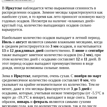
В
Иркутске
наблюдается четко выраженная сезонность в
распределении осадков. Зимние месяцы характеризуются как
наиболее сухие, в то время как лето приносит основную массу
годовых осадков. Несмотря на наличие «влажных дней»
круглый год, количество выпадающих осадков сильно
варьируется.
Наибольшее количество осадков выпадает в летний период.
Июль
и
август
являются самыми влажными месяцами, когда
в среднем регистрируется по
3 мм
осадков, и насчитывается
13
и
12 дождливых дней
соответственно. В
июне
и
сентябре
также выпадает заметное количество осадков (по
2 мм
), при
этом количество дней с осадками составляет
12
и
11
дней. В
этот период осадки выпадают преимущественно в виде
дождя, иногда возможны сильные ливни.
Зима в
Иркутске
, напротив, очень сухая. С
ноября по март
среднемесячное количество осадков составляет
0 мм
, что
указывает на крайне незначительное их количество. Тем не
менее, даже в эти месяцы фиксируется от
3 до 5 дней
с
осадками, которые, учитывая низкие температуры (от -5.5°C в
марте до -19.3°C в январе), выпадают в виде снега. Таким
образом,
январь
и
февраль
являются самыми сухими
месяцами года, как по количеству осадков, так и по числу