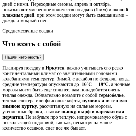
дней с ними. Переходные сезоны, апрель и октябрь,
показывают умеренное количество осадков (
1 мм
) и около
6
влажных дней
, при этом осадки могут быть смешанными –
дождь и мокрый снег.
Среднемесячные осадки
Что взять с собой
Нашли неточность?
Планируя поездку в
Иркутск
, важно учитывать его резко
континентальный климат со значительными годовыми
колебаниями температур. Зимой, с декабря по февраль, когда
средние температуры опускаются до
-16°C – -19°C
, а ночные
морозы могут быть еще сильнее, вам понадобится очень
теплая одежда. Обязательно возьмите с собой
термобелье
,
теплые свитера или флисовые кофты,
пуховик или теплую
зимнюю куртку
, рассчитанную на сильные морозы,
утепленные брюки, а также
шапку, шарф и варежки или
перчатки
. Не забудьте про теплую, непромокаемую обувь с
нескользящей подошвой, так как, несмотря на малое
количество осадков, снег все же бывает.