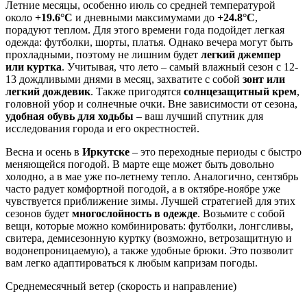
Летние месяцы, особенно июль со средней температурой
около
+19.6°C
и дневными максимумами до
+24.8°C
,
порадуют теплом. Для этого времени года подойдет легкая
одежда: футболки, шорты, платья. Однако вечера могут быть
прохладными, поэтому не лишним будет
легкий джемпер
или куртка
. Учитывая, что лето – самый влажный сезон с 12-
13 дождливыми днями в месяц, захватите с собой
зонт или
легкий дождевик
. Также пригодятся
солнцезащитный крем
,
головной убор и солнечные очки. Вне зависимости от сезона,
удобная обувь для ходьбы
– ваш лучший спутник для
исследования города и его окрестностей.
Весна и осень в
Иркутске
– это переходные периоды с быстро
меняющейся погодой. В марте еще может быть довольно
холодно, а в мае уже по-летнему тепло. Аналогично, сентябрь
часто радует комфортной погодой, а в октябре-ноябре уже
чувствуется приближение зимы. Лучшей стратегией для этих
сезонов будет
многослойность в одежде
. Возьмите с собой
вещи, которые можно комбинировать: футболки, лонгсливы,
свитера, демисезонную куртку (возможно, ветрозащитную и
водонепроницаемую), а также удобные брюки. Это позволит
вам легко адаптироваться к любым капризам погоды.
Среднемесячный ветер (скорость и направление)