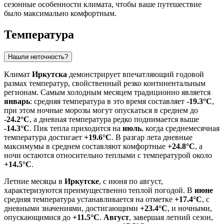
сезонные особенности климата, чтобы ваше путешествие
было максимально комфортным.
Температура
Нашли неточность?
Климат
Иркутска
демонстрирует впечатляющий годовой
размах температур, свойственный резко континентальным
регионам. Самым холодным месяцем традиционно является
январь
: средняя температура в это время составляет
-19.3°C
,
при этом ночные морозы могут опускаться в среднем до
-24.2°C
, а дневная температура редко поднимается выше
-14.3°C
. Пик тепла приходится на
июль
, когда среднемесячная
температура достигает
+19.6°C
. В разгар лета дневные
максимумы в среднем составляют комфортные
+24.8°C
, а
ночи остаются относительно теплыми с температурой около
+14.5°C
.
Летние месяцы в
Иркутске
, с июня по август,
характеризуются преимущественно теплой погодой. В
июне
средняя температура устанавливается на отметке
+17.4°C
, с
дневными значениями, достигающими
+23.4°C
, и ночными,
опускающимися до
+11.5°C
.
Август
, завершая летний сезон,