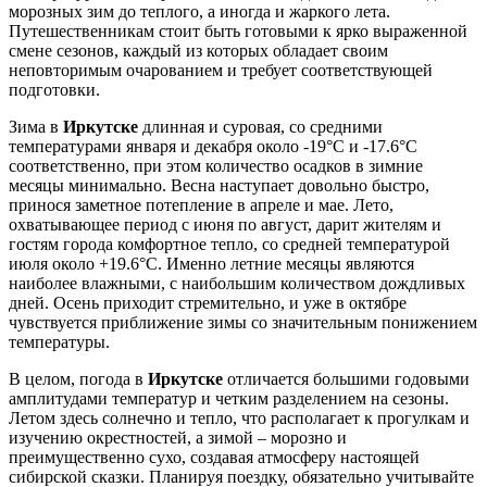
морозных зим до теплого, а иногда и жаркого лета.
Путешественникам стоит быть готовыми к ярко выраженной
смене сезонов, каждый из которых обладает своим
неповторимым очарованием и требует соответствующей
подготовки.
Зима в
Иркутске
длинная и суровая, со средними
температурами января и декабря около -19°C и -17.6°C
соответственно, при этом количество осадков в зимние
месяцы минимально. Весна наступает довольно быстро,
принося заметное потепление в апреле и мае. Лето,
охватывающее период с июня по август, дарит жителям и
гостям города комфортное тепло, со средней температурой
июля около +19.6°C. Именно летние месяцы являются
наиболее влажными, с наибольшим количеством дождливых
дней. Осень приходит стремительно, и уже в октябре
чувствуется приближение зимы со значительным понижением
температуры.
В целом, погода в
Иркутске
отличается большими годовыми
амплитудами температур и четким разделением на сезоны.
Летом здесь солнечно и тепло, что располагает к прогулкам и
изучению окрестностей, а зимой – морозно и
преимущественно сухо, создавая атмосферу настоящей
сибирской сказки. Планируя поездку, обязательно учитывайте