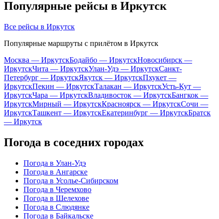
Популярные рейсы в Иркутск
Все рейсы в Иркутск
Популярные маршруты с прилётом в Иркутск
Москва — Иркутск
Бодайбо — Иркутск
Новосибирск —
Иркутск
Чита — Иркутск
Улан-Удэ — Иркутск
Санкт-
Петербург — Иркутск
Якутск — Иркутск
Пхукет —
Иркутск
Пекин — Иркутск
Талакан — Иркутск
Усть-Кут —
Иркутск
Чара — Иркутск
Владивосток — Иркутск
Бангкок —
Иркутск
Мирный — Иркутск
Красноярск — Иркутск
Сочи —
Иркутск
Ташкент — Иркутск
Екатеринбург — Иркутск
Братск
— Иркутск
Погода в соседних городах
Погода в Улан-Удэ
Погода в Ангарске
Погода в Усолье-Сибирском
Погода в Черемхово
Погода в Шелехове
Погода в Слюдянке
Погода в Байкальске