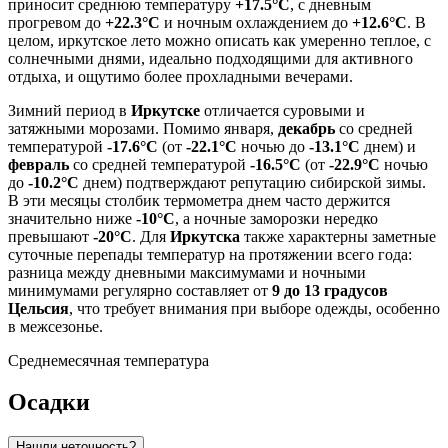
приносит среднюю температуру
+17.5°C
, с дневным
прогревом до
+22.3°C
и ночным охлаждением до
+12.6°C
. В
целом, иркутское лето можно описать как умеренно теплое, с
солнечными днями, идеально подходящими для активного
отдыха, и ощутимо более прохладными вечерами.
Зимний период в
Иркутске
отличается суровыми и
затяжными морозами. Помимо января,
декабрь
со средней
температурой
-17.6°C
(от
-22.1°C
ночью до
-13.1°C
днем) и
февраль
со средней температурой
-16.5°C
(от
-22.9°C
ночью
до
-10.2°C
днем) подтверждают репутацию сибирской зимы.
В эти месяцы столбик термометра днем часто держится
значительно ниже
-10°C
, а ночные заморозки нередко
превышают
-20°C
. Для
Иркутска
также характерны заметные
суточные перепады температур на протяжении всего года:
разница между дневными максимумами и ночными
минимумами регулярно составляет от
9 до 13 градусов
Цельсия
, что требует внимания при выборе одежды, особенно
в межсезонье.
Среднемесячная температура
Осадки
Нашли неточность?