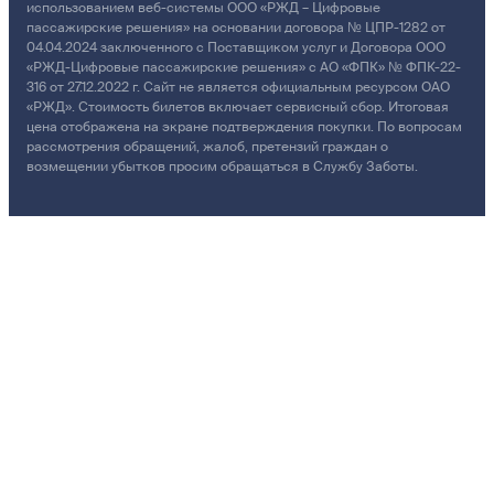
использованием веб-системы ООО «РЖД – Цифровые
пассажирские решения» на основании договора № ЦПР-1282 от
04.04.2024 заключенного с Поставщиком услуг и Договора ООО
«РЖД-Цифровые пассажирские решения» с АО «ФПК» № ФПК-22-
316 от 27.12.2022 г. Сайт не является официальным ресурсом ОАО
«РЖД». Стоимость билетов включает сервисный сбор. Итоговая
цена отображена на экране подтверждения покупки. По вопросам
рассмотрения обращений, жалоб, претензий граждан о
возмещении убытков просим обращаться в Службу Заботы.