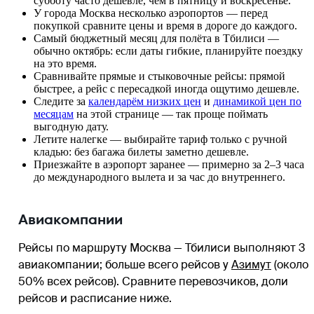
субботу часто дешевле, чем в пятницу и воскресенье.
У города Москва несколько аэропортов — перед
покупкой сравните цены и время в дороге до каждого.
Самый бюджетный месяц для полёта в Тбилиси —
обычно октябрь: если даты гибкие, планируйте поездку
на это время.
Сравнивайте прямые и стыковочные рейсы: прямой
быстрее, а рейс с пересадкой иногда ощутимо дешевле.
Следите за
календарём низких цен
и
динамикой цен по
месяцам
на этой странице — так проще поймать
выгодную дату.
Летите налегке — выбирайте тариф только с ручной
кладью: без багажа билеты заметно дешевле.
Приезжайте в аэропорт заранее — примерно за 2–3 часа
до международного вылета и за час до внутреннего.
Авиакомпании
Рейсы по маршруту Москва — Тбилиси выполняют 3
авиакомпании
; больше всего рейсов у
Азимут
(около
50% всех рейсов)
. Сравните перевозчиков, доли
рейсов и расписание ниже.