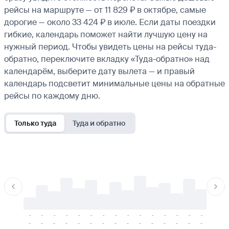
рейсы на маршруте — от 11 829 ₽ в октябре, самые
дорогие — около 33 424 ₽ в июле. Если даты поездки
гибкие, календарь поможет найти лучшую цену на
нужный период. Чтобы увидеть цены на рейсы туда-
обратно, переключите вкладку «Туда-обратно» над
календарём, выберите дату вылета — и правый
календарь подсветит минимальные цены на обратные
рейсы по каждому дню.
Только туда
Туда и обратно
-
-
-
-
-
-
-
-
-
-
-
-
-
-
-
-
-
-
-
-
-
-
-
-
-
-
-
-
-
-
-
-
-
-