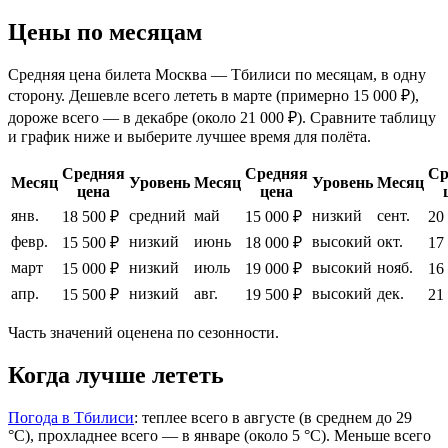
Цены по месяцам
Средняя цена билета Москва — Тбилиси по месяцам, в одну
сторону. Дешевле всего лететь в марте (примерно 15 000 ₽),
дороже всего — в декабре (около 21 000 ₽). Сравните таблицу
и график ниже и выберите лучшее время для полёта.
Средняя
Средняя
Ср
Месяц
Уровень
Месяц
Уровень
Месяц
цена
цена
янв.
средний
май
низкий
сент.
18 500 ₽
15 000 ₽
20
февр.
низкий
июнь
высокий
окт.
15 500 ₽
18 000 ₽
17
март
низкий
июль
высокий
нояб.
15 000 ₽
19 000 ₽
16
апр.
низкий
авг.
высокий
дек.
15 500 ₽
19 500 ₽
21
Часть значений оценена по сезонности.
Когда лучше лететь
Погода в Тбилиси
: теплее всего в августе (в среднем до 29
°C), прохладнее всего — в январе (около 5 °C). Меньше всего