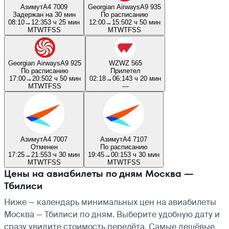
Азимут
A4 7009
Georgian Airways
A9 935
Задержан на 30 мин
По расписанию
08:10
→
12:35
3 ч 25 мин
12:00
→
15:50
2 ч 50 мин
M
T
W
T
F
S
S
M
T
W
T
F
S
S
Georgian Airways
A9 925
WZ
WZ 565
По расписанию
Прилетел
17:00
→
20:50
2 ч 50 мин
02:18
→
06:14
3 ч 20 мин
M
T
W
T
F
S
S
—
Азимут
A4 7007
Азимут
A4 7107
Отменен
По расписанию
17:25
→
21:55
3 ч 30 мин
19:45
→
00:15
3 ч 30 мин
M
T
W
T
F
S
S
M
T
W
T
F
S
S
Цены на авиабилеты по дням Москва —
Тбилиси
Ниже — календарь минимальных цен на авиабилеты
Москва — Тбилиси по дням. Выберите удобную дату и
сразу увидите стоимость перелёта. Самые дешёвые