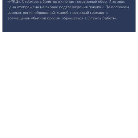
«РЖД». Стоимость билетов включает сервисный сбор. Итоговая
цена отображена на экране подтверждения покупки. По вопросам
рассмотрения обращений, жалоб, претензий граждан о
возмещении убытков просим обращаться в Службу Заботы.