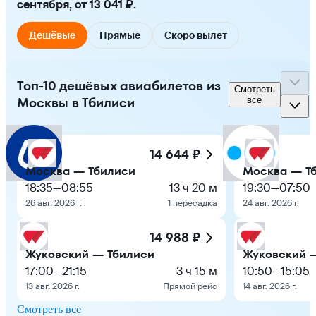
сентября, от 13 041 ₽.
Дешёвые
Прямые
Скоро вылет
Топ-10 дешёвых авиабилетов из
Смотреть
Москвы в Тбилиси
все
14 644 ₽
Москва — Тбилиси
Москва — Т
18:35
—
08:55
13 ч 20 м
19:30
—
07:50
26 авг. 2026 г.
1 пересадка
24 авг. 2026 г.
14 988 ₽
Жуковский — Тбилиси
Жуковский 
17:00
—
21:15
3 ч 15 м
10:50
—
15:05
13 авг. 2026 г.
Прямой рейс
14 авг. 2026 г.
Смотреть все