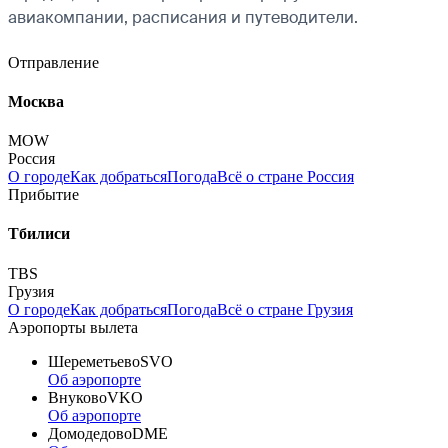
авиакомпании, расписания и путеводители.
Отправление
Москва
MOW
Россия
О городе
Как добраться
Погода
Всё о стране Россия
Прибытие
Тбилиси
TBS
Грузия
О городе
Как добраться
Погода
Всё о стране Грузия
Аэропорты вылета
Шереметьево
SVO
Об аэропорте
Внуково
VKO
Об аэропорте
Домодедово
DME