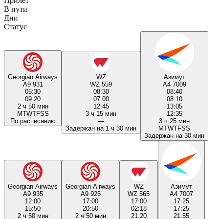
Прилёт
В пути
Дни
Статус
Georgian Airways
WZ
Азимут
A9 931
WZ 559
A4 7009
05:30
08:30
08:40
09:20
07:00
08:10
2 ч 50 мин
12:45
13:05
M
T
W
T
F
S
S
3 ч 15 мин
12:35
По расписанию
—
3 ч 25 мин
Задержан на 1 ч 30 мин
M
T
W
T
F
S
S
Задержан на 30 мин
Georgian Airways
Georgian Airways
WZ
Азимут
A9 935
A9 925
WZ 565
A4 7007
12:00
17:00
17:00
17:25
15:50
20:50
02:18
17:25
2 ч 50 мин
2 ч 50 мин
21:20
21:55