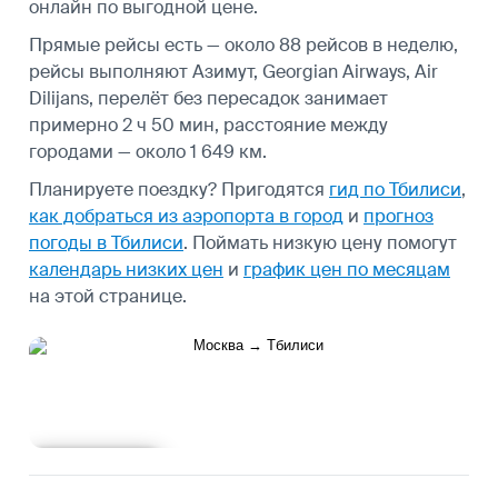
онлайн по выгодной цене.
Прямые рейсы есть — около 88 рейсов в неделю,
рейсы выполняют Азимут, Georgian Airways, Air
Dilijans, перелёт без пересадок занимает
примерно 2 ч 50 мин, расстояние между
городами — около 1 649 км.
Планируете поездку? Пригодятся
гид по Тбилиси
,
как добраться из аэропорта в город
и
прогноз
погоды в Тбилиси
.
Поймать низкую цену помогут
календарь низких цен
и
график цен по месяцам
на этой странице.
Подробнее