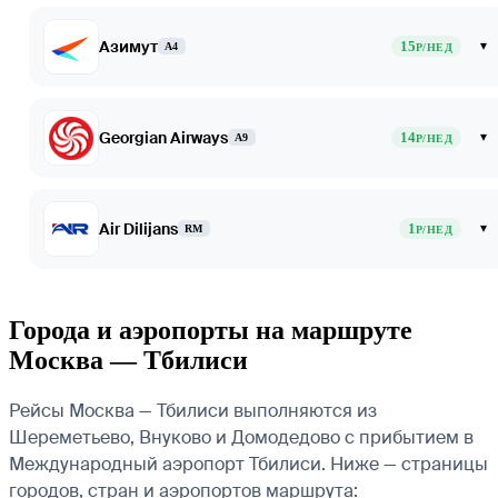
Азимут
15
▾
A4
Р/НЕД
Georgian Airways
14
▾
A9
Р/НЕД
Air Dilijans
1
▾
RM
Р/НЕД
Города и аэропорты на маршруте
Москва — Тбилиси
Рейсы Москва — Тбилиси выполняются из
Шереметьево, Внуково и Домодедово с прибытием в
Международный аэропорт Тбилиси. Ниже — страницы
городов, стран и аэропортов маршрута: