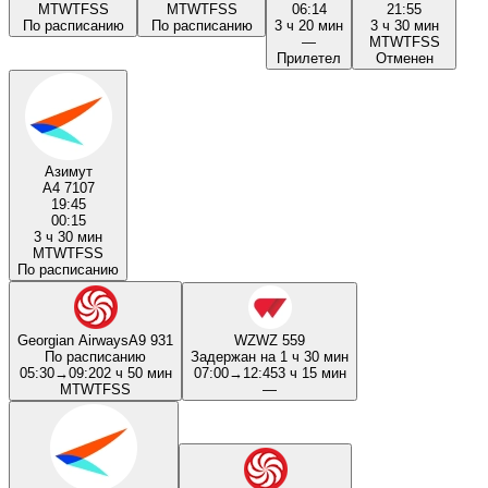
M
T
W
T
F
S
S
M
T
W
T
F
S
S
06:14
21:55
По расписанию
По расписанию
3 ч 20 мин
3 ч 30 мин
—
M
T
W
T
F
S
S
Прилетел
Отменен
Азимут
A4 7107
19:45
00:15
3 ч 30 мин
M
T
W
T
F
S
S
По расписанию
Georgian Airways
A9 931
WZ
WZ 559
По расписанию
Задержан на 1 ч 30 мин
05:30
→
09:20
2 ч 50 мин
07:00
→
12:45
3 ч 15 мин
M
T
W
T
F
S
S
—