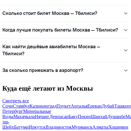
Сколько стоит билет Москва — Тбилиси?
Когда лучше покупать билеты Москва — Тбилиси?
Как найти дешёвые авиабилеты Москва —
Тбилиси?
За сколько приезжать в аэропорт?
Куда ещё летают из Москвы
Смотреть все
Сочи
Стамбул
Калининград
Пхукет
Анталья
Ереван
Дубай
Ташкен
Петербург
Минеральные
Воды
Махачкала
Нячанг
Денпасар
Баку
Пекин
Шанхай
Душанбе
Ма
эш-
Шейх
Батуми
Иркутск
Владивосток
Мурманск
Алматы
Хошимин