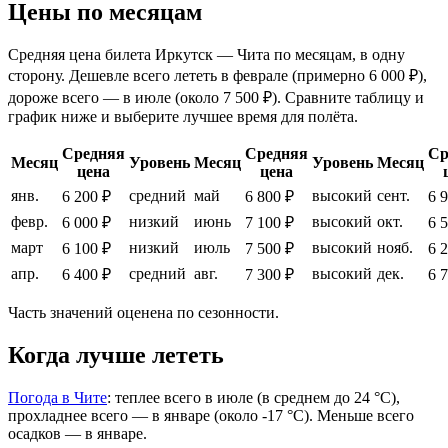
Цены по месяцам
Средняя цена билета Иркутск — Чита по месяцам, в одну
сторону. Дешевле всего лететь в феврале (примерно 6 000 ₽),
дороже всего — в июле (около 7 500 ₽). Сравните таблицу и
график ниже и выберите лучшее время для полёта.
Средняя
Средняя
Ср
Месяц
Уровень
Месяц
Уровень
Месяц
цена
цена
янв.
средний
май
высокий
сент.
6 200 ₽
6 800 ₽
6 
февр.
низкий
июнь
высокий
окт.
6 000 ₽
7 100 ₽
6 
март
низкий
июль
высокий
нояб.
6 100 ₽
7 500 ₽
6 
апр.
средний
авг.
высокий
дек.
6 400 ₽
7 300 ₽
6 
Часть значений оценена по сезонности.
Когда лучше лететь
Погода в Чите
: теплее всего в июле (в среднем до 24 °C),
прохладнее всего — в январе (около -17 °C). Меньше всего
осадков — в январе.