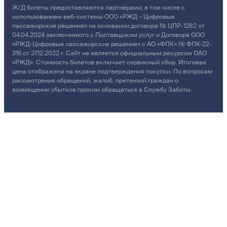
Ж/Д билеты предоставляются партнёрами, в том числе с
использованием веб-системы ООО «РЖД – Цифровые
пассажирские решения» на основании договора № ЦПР-1282 от
04.04.2024 заключенного с Поставщиком услуг и Договора ООО
«РЖД-Цифровые пассажирские решения» с АО «ФПК» № ФПК-22-
316 от 27.12.2022 г. Сайт не является официальным ресурсом ОАО
«РЖД». Стоимость билетов включает сервисный сбор. Итоговая
цена отображена на экране подтверждения покупки. По вопросам
рассмотрения обращений, жалоб, претензий граждан о
возмещении убытков просим обращаться в Службу Заботы.