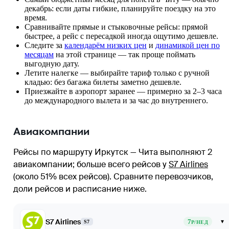
декабрь: если даты гибкие, планируйте поездку на это
время.
Сравнивайте прямые и стыковочные рейсы: прямой
быстрее, а рейс с пересадкой иногда ощутимо дешевле.
Следите за
календарём низких цен
и
динамикой цен по
месяцам
на этой странице — так проще поймать
выгодную дату.
Летите налегке — выбирайте тариф только с ручной
кладью: без багажа билеты заметно дешевле.
Приезжайте в аэропорт заранее — примерно за 2–3 часа
до международного вылета и за час до внутреннего.
Авиакомпании
Рейсы по маршруту Иркутск — Чита выполняют 2
авиакомпании
; больше всего рейсов у
S7 Airlines
(около 51% всех рейсов)
. Сравните перевозчиков,
доли рейсов и расписание ниже.
S7 Airlines
7
▾
S7
Р/НЕД