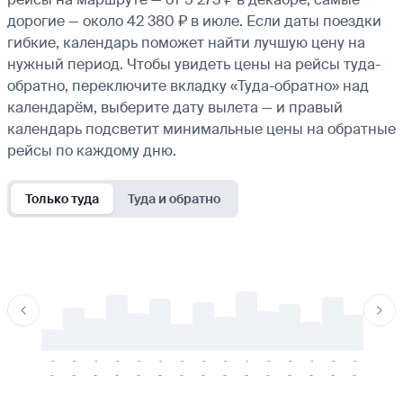
дорогие — около 42 380 ₽ в июле. Если даты поездки
гибкие, календарь поможет найти лучшую цену на
нужный период. Чтобы увидеть цены на рейсы туда-
обратно, переключите вкладку «Туда-обратно» над
календарём, выберите дату вылета — и правый
календарь подсветит минимальные цены на обратные
рейсы по каждому дню.
Только туда
Туда и обратно
-
-
-
-
-
-
-
-
-
-
-
-
-
-
-
-
-
-
-
-
-
-
-
-
-
-
-
-
-
-
-
-
-
-