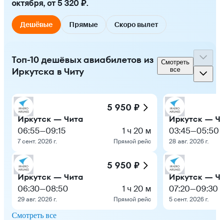
октября, от 5 320 ₽.
Дешёвые
Прямые
Скоро вылет
Топ-10 дешёвых авиабилетов из
Смотреть
Иркутска в Читу
все
5 950 ₽
Иркутск — Чита
Иркутск — 
06:55
—
09:15
1 ч 20 м
03:45
—
05:50
7 сент. 2026 г.
Прямой рейс
28 авг. 2026 г.
5 950 ₽
Иркутск — Чита
Иркутск — 
06:30
—
08:50
1 ч 20 м
07:20
—
09:30
29 авг. 2026 г.
Прямой рейс
5 сент. 2026 г.
Смотреть все