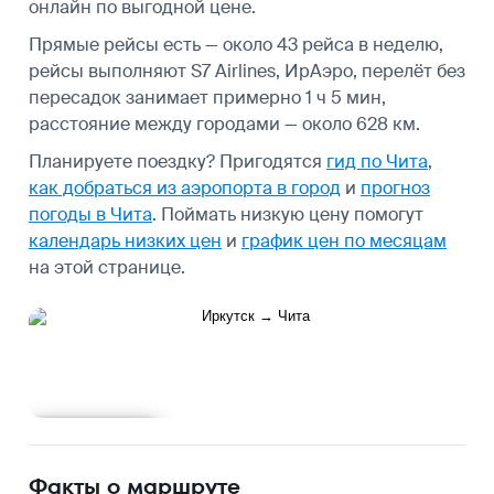
онлайн по выгодной цене.
Прямые рейсы есть — около 43 рейса в неделю,
рейсы выполняют S7 Airlines, ИрАэро, перелёт без
пересадок занимает примерно 1 ч 5 мин,
расстояние между городами — около 628 км.
Планируете поездку? Пригодятся
гид по Чита
,
как добраться из аэропорта в город
и
прогноз
погоды в Чита
.
Поймать низкую цену помогут
календарь низких цен
и
график цен по месяцам
на этой странице.
Подробнее
Факты о маршруте