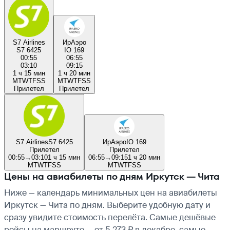
S7 Airlines
ИрАэро
S7 6425
IO 169
00:55
06:55
03:10
09:15
1 ч 15 мин
1 ч 20 мин
M
T
W
T
F
S
S
M
T
W
T
F
S
S
Прилетел
Прилетел
S7 Airlines
S7 6425
ИрАэро
IO 169
Прилетел
Прилетел
00:55
→
03:10
1 ч 15 мин
06:55
→
09:15
1 ч 20 мин
M
T
W
T
F
S
S
M
T
W
T
F
S
S
Цены на авиабилеты по дням Иркутск — Чита
Ниже — календарь минимальных цен на авиабилеты
Иркутск — Чита по дням. Выберите удобную дату и
сразу увидите стоимость перелёта. Самые дешёвые
рейсы на маршруте — от 5 273 ₽ в декабре, самые