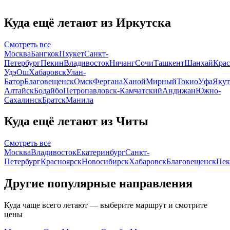
Куда ещё летают из Иркутска
Смотреть все
Москва
Бангкок
Пхукет
Санкт-
Петербург
Пекин
Владивосток
Нячанг
Сочи
Ташкент
Шанхай
Крас
Удэ
Ош
Хабаровск
Улан-
Батор
Благовещенск
Омск
Фергана
Ханой
Мирный
Токио
Уфа
Якут
Алтайск
Бодайбо
Петропавловск-Камчатский
Андижан
Южно-
Сахалинск
Братск
Манила
Куда ещё летают из Читы
Смотреть все
Москва
Владивосток
Екатеринбург
Санкт-
Петербург
Красноярск
Новосибирск
Хабаровск
Благовещенск
Пек
Другие популярные направления
Куда чаще всего летают — выберите маршрут и смотрите
цены