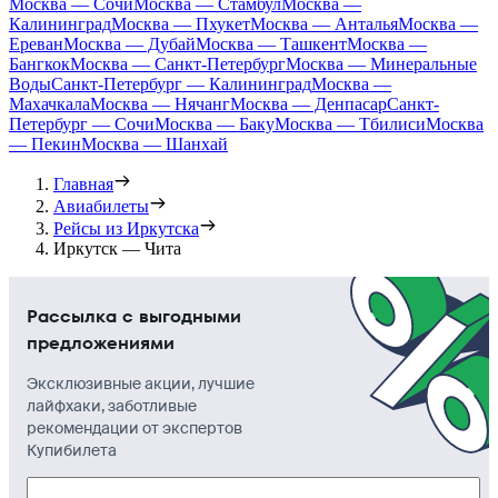
Москва — Сочи
Москва — Стамбул
Москва —
Калининград
Москва — Пхукет
Москва — Анталья
Москва —
Ереван
Москва — Дубай
Москва — Ташкент
Москва —
Бангкок
Москва — Санкт-Петербург
Москва — Минеральные
Воды
Санкт-Петербург — Калининград
Москва —
Махачкала
Москва — Нячанг
Москва — Денпасар
Санкт-
Петербург — Сочи
Москва — Баку
Москва — Тбилиси
Москва
— Пекин
Москва — Шанхай
Главная
Авиабилеты
Рейсы из Иркутска
Иркутск — Чита
Рассылка с выгодными
предложениями
Эксклюзивные акции, лучшие
лайфхаки, заботливые
рекомендации от экспертов
Купибилета