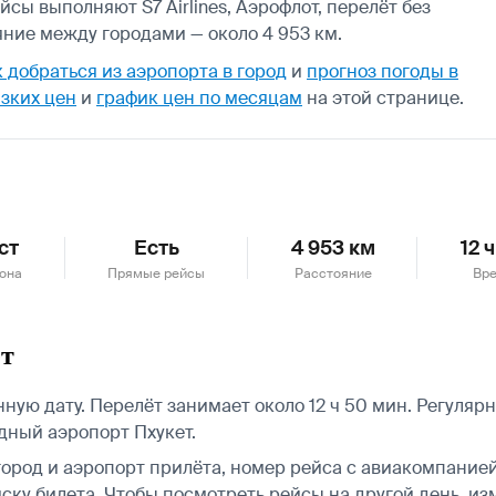
сы выполняют S7 Airlines, Аэрофлот, перелёт без
яние между городами — около 4 953 км.
к добраться из аэропорта в город
и
прогноз погоды в
зких цен
и
график цен по месяцам
на этой странице.
ст
Есть
4 953 км
12 
зона
Прямые рейсы
Расстояние
Вре
ет
ую дату. Перелёт занимает около 12 ч 50 мин. Регулярн
дный аэропорт Пхукет.
город и аэропорт прилёта, номер рейса с авиакомпанией,
ску билета.
Чтобы посмотреть рейсы на другой день, из