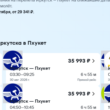
ения на перелёты Иркутск — Пхукет на ближайшие дат
молёт.
бря, от 29 341 ₽.
ркутска в Пхукет
35 993 ₽
Иркутск — Пхукет
03:30
—
09:25
6 ч 55 м
30 авг. 2026 г.
Прямой рейс
3
35 993 ₽
Иркутск — Пхукет
04:50
—
10:45
6 ч 55 м