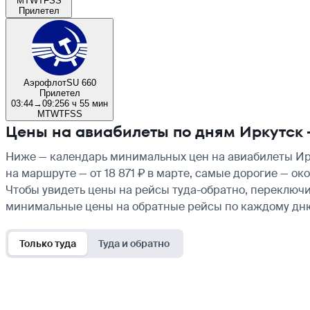
M
T
W
T
F
S
S
Прилетел
Аэрофлот
SU 660
Прилетел
03:44
→
09:25
6 ч 55 мин
M
T
W
T
F
S
S
Цены на авиабилеты по дням Иркутск 
Ниже — календарь минимальных цен на авиабилеты Ирк
на маршруте — от 18 871 ₽ в марте, самые дорогие — о
Чтобы увидеть цены на рейсы туда-обратно, переключи
минимальные цены на обратные рейсы по каждому дн
Только туда
Туда и обратно