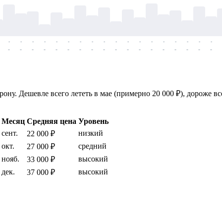
-
-
-
-
-
-
-
-
-
-
-
-
-
-
-
-
-
-
-
-
-
-
-
-
-
-
-
-
-
-
-
-
-
-
-
-
ону. Дешевле всего лететь в мае (примерно 20 000 ₽), дороже вс
Месяц
Средняя цена
Уровень
сент.
низкий
22 000 ₽
окт.
средний
27 000 ₽
нояб.
высокий
33 000 ₽
дек.
высокий
37 000 ₽