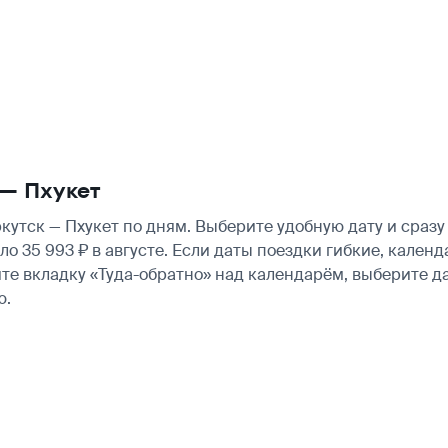
— Пхукет
утск — Пхукет по дням. Выберите удобную дату и сраз
коло 35 993 ₽ в августе. Если даты поездки гибкие, кал
те вкладку «Туда-обратно» над календарём, выберите д
ю.