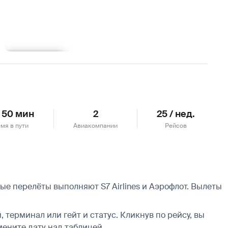
Подробнее
ч 50 мин
2
25 / нед.
мя в пути
Авиакомпании
Рейсов
ые перелёты выполняют S7 Airlines и Аэрофлот.
Вылеты
 терминал или гейт и статус. Кликнув по рейсу, вы
мените дату над таблицей.