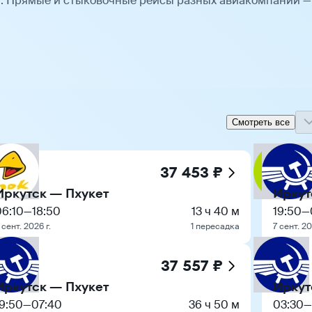
ы. Прямые и стыковочные рейсы разных авиакомпаний —
Смотреть все
37 453 ₽
Иркутск — Пхукет
Иркут
06:10
—
18:50
13 ч 40 м
19:50
—
 сент. 2026 г.
1 пересадка
7 сент. 20
37 557 ₽
Иркутск — Пхукет
Иркут
19:50
—
07:40
36 ч 50 м
03:30
—