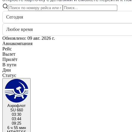
Сегодня
Любое время
Обновлено: 09 авг. 2026 г.
Авиакомпания
Рейс
Вылет
Прилёт
В пути
Дни
Статус
Аэрофлот
SU 660
03:30
03:44
09:25
6 ч 55 мин