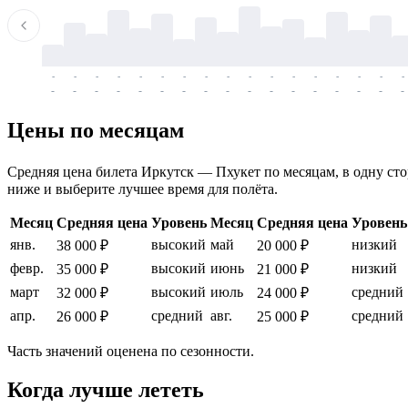
-
-
-
-
-
-
-
-
-
-
-
-
-
-
-
-
-
-
-
-
-
-
-
-
-
-
-
-
-
-
-
-
-
-
Цены по месяцам
Средняя цена билета Иркутск — Пхукет по месяцам, в одну стор
ниже и выберите лучшее время для полёта.
Месяц
Средняя цена
Уровень
Месяц
Средняя цена
Уровень
янв.
высокий
май
низкий
38 000 ₽
20 000 ₽
февр.
высокий
июнь
низкий
35 000 ₽
21 000 ₽
март
высокий
июль
средний
32 000 ₽
24 000 ₽
апр.
средний
авг.
средний
26 000 ₽
25 000 ₽
Часть значений оценена по сезонности.
Когда лучше лететь