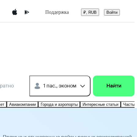
Поддержка
Войти
₽, RUB
братно
1 пас., эконом
Найти
лет
Авиакомпании
Города и аэропорты
Интересные статьи
Частые