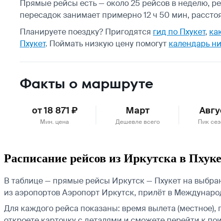
Прямые рейсы есть — около 25 рейсов в неделю, рей
пересадок занимает примерно 12 ч 50 мин, рассто
Планируете поездку? Пригодятся
гид по Пхукет
,
ка
Пхукет
.
Поймать низкую цену помогут
календарь ни
Факты о маршруте
от 18 871 ₽
Март
Авгу
Мин. цена
Дешевле всего
Пик се
Расписание рейсов из Иркутска в Пхук
В таблице — прямые рейсы Иркутск — Пхукет на выбранн
из аэропортов Аэропорт Иркутск, прилёт в Междунаро
Для каждого рейса показаны: время вылета (местное), 
откроете карточку с деталями и сможете перейти к пои