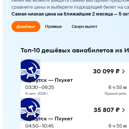
Ниже вы можете увидеть самые выгодные предлож
сравните цены и выберите подходящий билет на са
Самая низкая цена на ближайшие 2 месяца — 5 октя
Дешёвые
Прямые
Скоро вылет
Топ-10 дешёвых авиабилетов из И
30 099 ₽
Иркутск — Пхукет
03:30
—
09:25
6 ч 55 м
6 сент. 2026 г.
Прямой рейс
35 807 ₽
Иркутск — Пхукет
04:50
—
10:45
6 ч 55 м