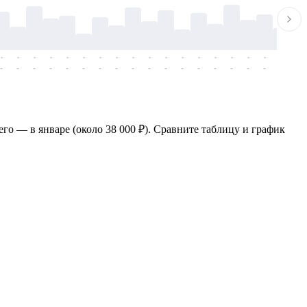
-
-
-
-
-
-
-
-
-
-
-
-
-
-
-
-
-
-
-
-
-
-
-
-
-
-
-
-
-
-
-
-
-
-
-
-
-
-
его — в январе (около 38 000 ₽). Сравните таблицу и график