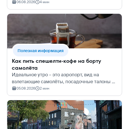
Особенно от него страдает кожа, ведь воздух
06.08.2026
4 мин
в салоне самолёта циркулирует через
мощные системы фильтрации, из-за чего
уровень влажн…
Полезная информация
Как пить спешелти-кофе на борту
самолёта
Идеальное утро – это аэропорт, вид на
взлетающие самолёты, посадочные талоны в
одной руке и чашка кофе в другой. Одна
05.08.2026
2 мин
проблема – немилосердные цены в кофейнях
и ресторанах в залах вылета. Но что если…