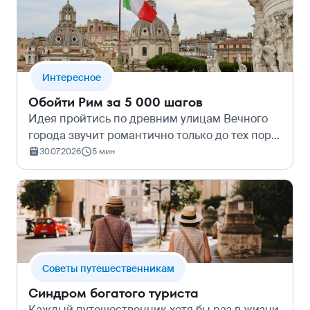
чтобы с…
Интересное
Обойти Рим за 5 000 шагов
Идея пройтись по древним улицам Вечного
города звучит романтично только до тех пор,
пока фитнес-браслет не покажет суровую
30.07.2026
5 мин
цифру в 25 000 шагов, а ноги не начнут гудеть
вопреки самым мягким и проверен…
Cоветы путешественникам
Синдром богатого туриста
Каждый путешественник хотя бы раз в жизни