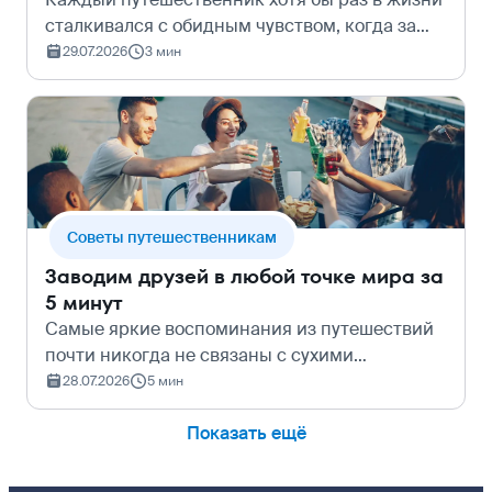
сталкивался с обидным чувством, когда за
чашку обычного кофе, короткую поездку на
29.07.2026
3 мин
такси или нехитрый сувенир просят сумму,
достойную ужина в мишленовском рест…
Cоветы путешественникам
Заводим друзей в любой точке мира за
5 минут
Самые яркие воспоминания из путешествий
почти никогда не связаны с сухими
музейными экспозициями или памятниками
28.07.2026
5 мин
из первой страницы путеводителя. В памяти
Показать ещё
всегда остаются моменты общения и сами
люди:…