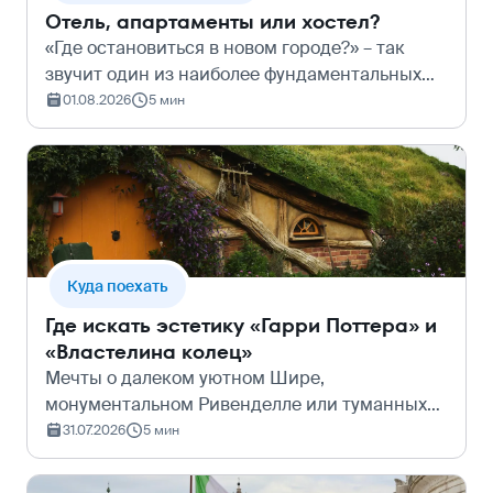
Отель, апартаменты или хостел?
«Где остановиться в новом городе?» – так
звучит один из наиболее фундаментальных
вопросов при планировании путешествия.
01.08.2026
5 мин
Будет это отель с длинным списком удобств,
отдельная квартира с собственной кухн…
Куда поехать
Где искать эстетику «Гарри Поттера» и
«Властелина колец»
Мечты о далеком уютном Шире,
монументальном Ривенделле или туманных
холмах Новой Зеландии часто разбиваются о
31.07.2026
5 мин
длительность перелётов, сложность визовых
формальностей и внушительный бюджет. Но