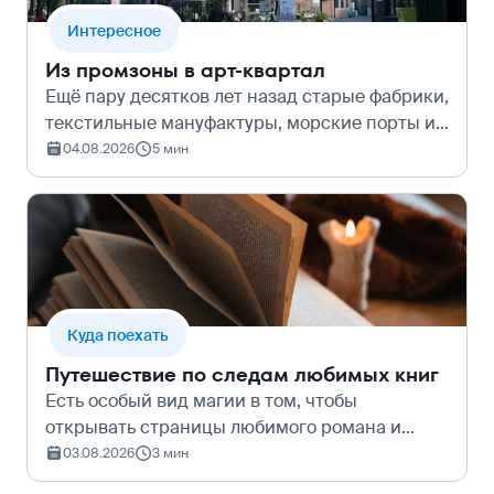
Интересное
Из промзоны в арт-квартал
Ещё пару десятков лет назад старые фабрики,
текстильные мануфактуры, морские порты и
газгольдеры казались чем-то мрачным,
04.08.2026
5 мин
шумным и отчуждённым от обычной
городской жизни. Сегодня же они
превратились в…
Куда поехать
Путешествие по следам любимых книг
Есть особый вид магии в том, чтобы
открывать страницы любимого романа и
чувствовать, как оживают давние истории. Но
03.08.2026
3 мин
ещё большее волнение охватывает, когда вы