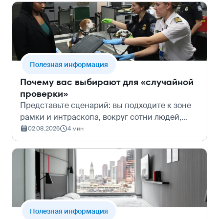
проходите по тем самым мощёным улочкам,
гд…
Полезная информация
Почему вас выбирают для «случайной
проверки»
Представьте сценарий: вы подходите к зоне
рамки и интраскопа, вокруг сотни людей,
спешащих на свои рейсы, но сотрудники
02.08.2026
4 мин
службы безопасности выхватывают взглядом
именно вас. «Серьёзный разговор», допол…
Полезная информация