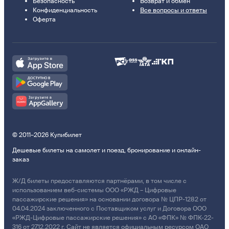
Безопасность
Возврат и обмен
Конфиденциальность
Все вопросы и ответы
Оферта
© 2011–2026 Купибилет
Дешевые билеты на самолет и поезд, бронирование и онлайн-
заказ
Ж/Д билеты предоставляются партнёрами, в том числе с
использованием веб-системы ООО «РЖД – Цифровые
пассажирские решения» на основании договора № ЦПР-1282 от
04.04.2024 заключенного с Поставщиком услуг и Договора ООО
«РЖД-Цифровые пассажирские решения» с АО «ФПК» № ФПК-22-
316 от 27.12.2022 г. Сайт не является официальным ресурсом ОАО