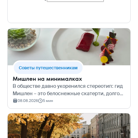
Cоветы путешественникам
Мишлен на минималках
В обществе давно укоренился стереотип: гид
Мишлен – это белоснежные скатерти, долгое
ожидания брони, официанты во фраках и
08.08.2026
5 мин
итоговые счета с тремя нулями в евро.
Однако высокая кухня уже давно не огран…