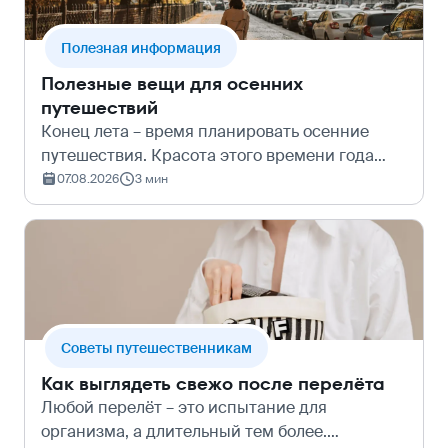
Полезная информация
Полезные вещи для осенних
путешествий
Конец лета – время планировать осенние
путешествия. Красота этого времени года
неоспорима, но, к сожалению, слишком часто
07.08.2026
3 мин
сопряжена с погодными неурядицами.
Солнце слишком быстро может смениться на
пр…
Cоветы путешественникам
Как выглядеть свежо после перелёта
Любой перелёт – это испытание для
организма, а длительный тем более.