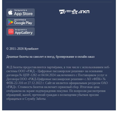
© 2011–2026 Купибилет
Дешевые билеты на самолет и поезд, бронирование и онлайн-заказ
Ж/Д билеты предоставляются партнёрами, в том числе с использованием веб-
системы ООО «РЖД – Цифровые пассажирские решения» на основании
договора № ЦПР-1282 от 04.04.2024 заключенного с Поставщиком услуг и
Договора ООО «РЖД-Цифровые пассажирские решения» с АО «ФПК» №
ФПК-22-316 от 27.12.2022 г. Сайт не является официальным ресурсом ОАО
«РЖД». Стоимость билетов включает сервисный сбор. Итоговая цена
отображена на экране подтверждения покупки. По вопросам рассмотрения
обращений, жалоб, претензий граждан о возмещении убытков просим
обращаться в Службу Заботы.