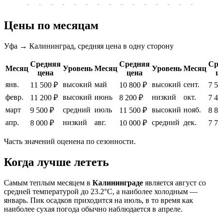
-
-
-
-
-
-
-
-
-
-
-
-
-
-
-
-
-
Цены по месяцам
Уфа → Калининград, средняя цена в одну сторону
Средняя
Средняя
Ср
Месяц
Уровень
Месяц
Уровень
Месяц
цена
цена
янв.
высокий
май
высокий
сент.
11 500 ₽
10 800 ₽
7 
февр.
высокий
июнь
низкий
окт.
11 200 ₽
8 200 ₽
7 
март
средний
июль
высокий
нояб.
9 500 ₽
11 500 ₽
8 
апр.
низкий
авг.
средний
дек.
8 000 ₽
10 000 ₽
7 
Часть значений оценена по сезонности.
Когда лучше лететь
Самым теплым месяцем в
Калининграде
является август со
средней температурой до 23.2°C, а наиболее холодным —
январь. Пик осадков приходится на июль, в то время как
наиболее сухая погода обычно наблюдается в апреле.