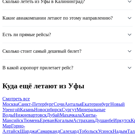
Сколько лететь из Уфы в Калининград?
Какие авиакомпании летают по этому направлению?
Есть ли прямые рейсы?
Сколько стоит самый дешевый билет?
В какой аэропорт прилетает рейс?
Куда ещё летают из Уфы
Смотреть все
Москва
Санкт-Петербург
Сочи
Анталья
Екатеринбург
Новый
Уренгой
Казань
Новосибирск
Сургут
Минеральные
Воды
Нижневартовск
Дубай
Махачкала
Ханты-
Мансийск
Тюмень
Ереван
Когалым
Астрахань
Душанбе
Иркутск
К
Мар
Горно-
Алтайск
Шарджа
Самарканд
Салехард
Тобольск
Усинск
Надым
Тал