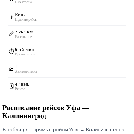
Пик сезона
Есть
✈️
Прямые рейсы
2 263 км
📏
Расстояние
6 ч 5 мин
⏱️
Время в пути
1
🛫
Авиакомпании
4 / нед.
🗓️
Рейсов
Расписание рейсов Уфа —
Калининград
В таблице — прямые рейсы Уфа → Калининград на