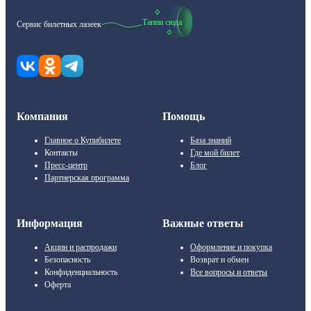
Тапни сюда
Сервис билетных лазеек
Компания
Помощь
Главное о Купибилете
База знаний
Контакты
Где мой билет
Пресс-центр
Блог
Партнерская программа
Информация
Важные ответы
Акции и распродажи
Оформление и покупка
Безопасность
Возврат и обмен
Конфиденциальность
Все вопросы и ответы
Оферта