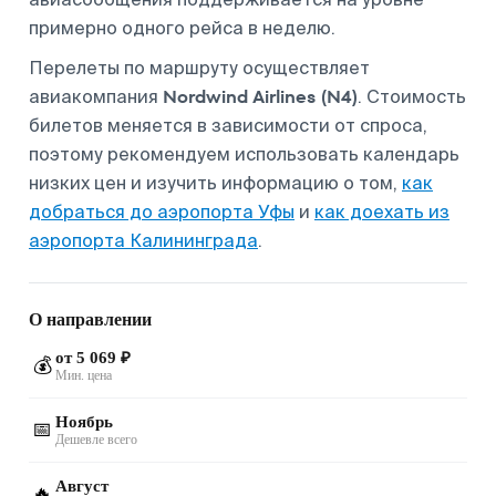
примерно одного рейса в неделю.
Перелеты по маршруту осуществляет
Nordwind Airlines (N4)
авиакомпания
. Стоимость
билетов меняется в зависимости от спроса,
поэтому рекомендуем использовать календарь
низких цен и изучить информацию о том,
как
добраться до аэропорта Уфы
и
как доехать из
аэропорта Калининграда
.
О направлении
от 5 069 ₽
💰
Мин. цена
Ноябрь
📅
Дешевле всего
Август
🔥