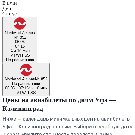
В пути
Дни
Статус
Nordwind Airlines
N4 852
06:05
07:15
4 ч 10 мин
M
T
W
T
F
S
S
По расписанию
Nordwind Airlines
N4 852
По расписанию
06:05
→
07:15
4 ч 10 мин
M
T
W
T
F
S
S
Цены на авиабилеты по дням Уфа —
Калининград
Ниже — календарь минимальных цен на авиабилеты
Уфа — Калининград по дням. Выберите удобную дату
и сразу увидите стоимость перелёта. Самые