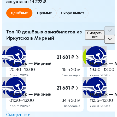
августа, от 14 222 ₽.
Дешёвые
Прямые
Скоро вылет
Топ-10 дешёвых авиабилетов из
Смотреть
Иркутска в Мирный
все
21 681 ₽
Иркутск — Мирный
Иркутск — 
20:40
—
13:00
15 ч 20 м
19:50
—
13:00
7 сент. 2026 г.
1 пересадка
7 сент. 2026 г.
21 681 ₽
Иркутск — Мирный
Иркутск — 
01:30
—
13:00
34 ч 30 м
11:55
—
13:00
7 сент. 2026 г.
1 пересадка
7 сент. 2026 г.
Смотреть все