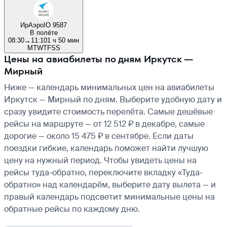
ИрАэро
IO 9587
В полёте
08:30
→
11:10
1 ч 50 мин
M
T
W
T
F
S
S
Цены на авиабилеты по дням Иркутск —
Мирный
Ниже — календарь минимальных цен на авиабилеты
Иркутск — Мирный по дням. Выберите удобную дату и
сразу увидите стоимость перелёта. Самые дешёвые
рейсы на маршруте — от 12 512 ₽ в декабре, самые
дорогие — около 15 475 ₽ в сентябре. Если даты
поездки гибкие, календарь поможет найти лучшую
цену на нужный период. Чтобы увидеть цены на
рейсы туда-обратно, переключите вкладку «Туда-
обратно» над календарём, выберите дату вылета — и
правый календарь подсветит минимальные цены на
обратные рейсы по каждому дню.