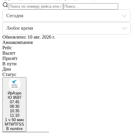
Сегодня
Любое время
Обновлено: 10 авг. 2026 г.
Авиакомпания
Рейс
Вылет
Прилёт
В пути
Дни
Статус
ИрАэро
IO 9587
07:45
08:30
10:35
11:10
1 ч 50 мин
M
T
W
T
F
S
S
В полёте