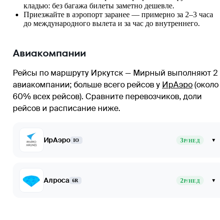
кладью: без багажа билеты заметно дешевле.
Приезжайте в аэропорт заранее — примерно за 2–3 часа
до международного вылета и за час до внутреннего.
Авиакомпании
Рейсы по маршруту Иркутск — Мирный выполняют 2
авиакомпании
; больше всего рейсов у
ИрАэро
(около
60% всех рейсов)
. Сравните перевозчиков, доли
рейсов и расписание ниже.
ИрАэро
3
▾
IO
Р/НЕД
Алроса
2
▾
6R
Р/НЕД