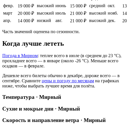
февр.
высокий
июнь
средний
окт.
19 000 ₽
15 000 ₽
13
март
высокий
июль
высокий
нояб.
20 000 ₽
21 000 ₽
14
апр.
низкий
авг.
высокий
дек.
14 000 ₽
21 000 ₽
20
Часть значений оценена по сезонности.
Когда лучше лететь
Погода в Мирном
: теплее всего в июле (в среднем до 23 °C),
прохладнее всего — в январе (около -26 °C). Меньше всего
осадков — в феврале.
Дешевле всего билеты обычно в декабре, дороже всего — в
сентябре.
Сравните
цены и погоду по месяцам
на графиках
ниже, чтобы выбрать лучшее время для полёта.
Температура · Мирный
Сухие и мокрые дни · Мирный
Скорость и направление ветра · Мирный