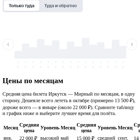
Только туда
Туда и обратно
-
-
-
-
-
-
-
-
-
-
-
-
-
-
-
-
-
-
-
-
-
-
-
-
-
-
-
-
-
-
-
-
-
-
Цены по месяцам
Средняя цена билета Иркутск — Мирный по месяцам, в одну
сторону. Дешевле всего лететь в октябре (примерно 13 500 ₽),
дороже всего — в январе (около 22 000 ₽). Сравните таблицу
и график ниже и выберите лучшее время для полёта.
Средняя
Средняя
Ср
Месяц
Уровень
Месяц
Уровень
Месяц
цена
цена
янв.
высокий
май
средний
сент.
22 000 ₽
15 000 ₽
14