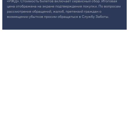
«РЖД». Стоимость билетов включает сервисный сбор. Итоговая
цена отображена на экране подтверждения покупки. По вопросам
рассмотрения обращений, жалоб, претензий граждан о
возмещении убытков просим обращаться в Службу Заботы.