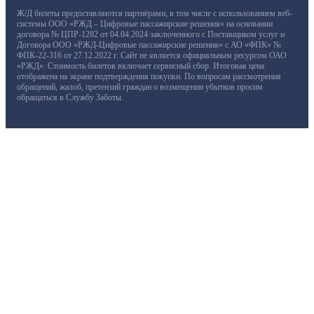
Ж/Д билеты предоставляются партнёрами, в том числе с использованием веб-
системы ООО «РЖД – Цифровые пассажирские решения» на основании
договора № ЦПР-1282 от 04.04.2024 заключенного с Поставщиком услуг и
Договора ООО «РЖД-Цифровые пассажирские решения» с АО «ФПК» №
ФПК-22-316 от 27.12.2022 г. Сайт не является официальным ресурсом ОАО
«РЖД». Стоимость билетов включает сервисный сбор. Итоговая цена
отображена на экране подтверждения покупки. По вопросам рассмотрения
обращений, жалоб, претензий граждан о возмещении убытков просим
обращаться в Службу Заботы.