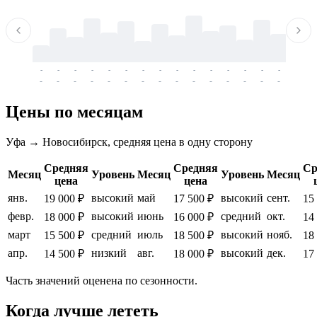
-
-
-
-
-
-
-
-
-
-
-
-
-
-
-
-
-
-
-
-
-
-
-
-
-
-
-
-
-
-
-
-
-
-
Цены по месяцам
Уфа → Новосибирск, средняя цена в одну сторону
Средняя
Средняя
Ср
Месяц
Уровень
Месяц
Уровень
Месяц
цена
цена
янв.
высокий
май
высокий
сент.
19 000 ₽
17 500 ₽
15
февр.
высокий
июнь
средний
окт.
18 000 ₽
16 000 ₽
14
март
средний
июль
высокий
нояб.
15 500 ₽
18 500 ₽
18
апр.
низкий
авг.
высокий
дек.
14 500 ₽
18 000 ₽
17
Часть значений оценена по сезонности.
Когда лучше лететь