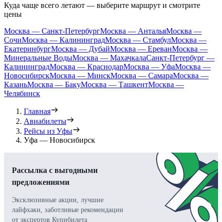
Куда чаще всего летают — выберите маршрут и смотрите
цены
Москва — Санкт-Петербург
Москва — Анталья
Москва —
Сочи
Москва — Калининград
Москва — Стамбул
Москва —
Екатеринбург
Москва — Дубай
Москва — Ереван
Москва —
Минеральные Воды
Москва — Махачкала
Санкт-Петербург —
Калининград
Москва — Краснодар
Москва — Уфа
Москва —
Новосибирск
Москва — Минск
Москва — Самара
Москва —
Казань
Москва — Баку
Москва — Ташкент
Москва —
Челябинск
Главная
Авиабилеты
Рейсы из Уфы
Уфа — Новосибирск
Рассылка с выгодными
предложениями
Эксклюзивные акции, лучшие
лайфхаки, заботливые рекомендации
от экспертов Купибилета