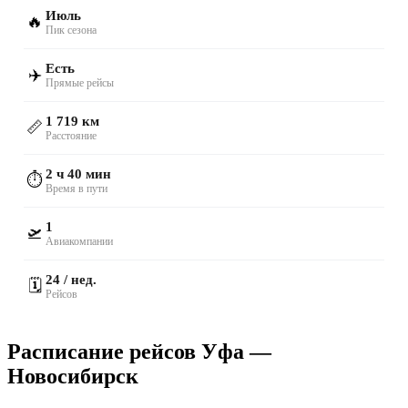
Июль
🔥
Пик сезона
Есть
✈️
Прямые рейсы
1 719 км
📏
Расстояние
2 ч 40 мин
⏱️
Время в пути
1
🛫
Авиакомпании
24 / нед.
🗓️
Рейсов
Расписание рейсов Уфа —
Новосибирск