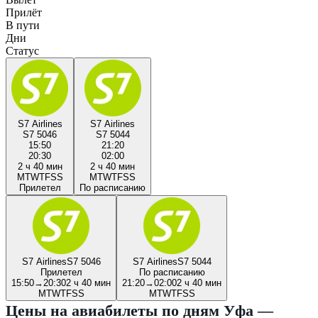
Прилёт
В пути
Дни
Статус
S7 Airlines
S7 Airlines
S7 5046
S7 5044
15:50
21:20
20:30
02:00
2 ч 40 мин
2 ч 40 мин
M
T
W
T
F
S
S
M
T
W
T
F
S
S
Прилетел
По расписанию
S7 Airlines
S7 5046
S7 Airlines
S7 5044
Прилетел
По расписанию
15:50
→
20:30
2 ч 40 мин
21:20
→
02:00
2 ч 40 мин
M
T
W
T
F
S
S
M
T
W
T
F
S
S
Цены на авиабилеты по дням Уфа —