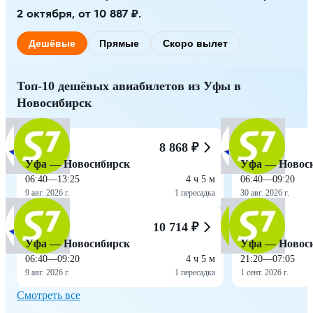
2 октября, от 10 887 ₽.
Дешёвые
Прямые
Скоро вылет
Топ-10 дешёвых авиабилетов из Уфы в
Новосибирск
8 868 ₽
Уфа — Новосибирск
Уфа — Новос
06:40
—
13:25
4 ч 5 м
06:40
—
09:20
9 авг. 2026 г.
1 пересадка
30 авг. 2026 г.
10 714 ₽
Уфа — Новосибирск
Уфа — Новос
06:40
—
09:20
4 ч 5 м
21:20
—
07:05
9 авг. 2026 г.
1 пересадка
1 сент. 2026 г.
Смотреть все