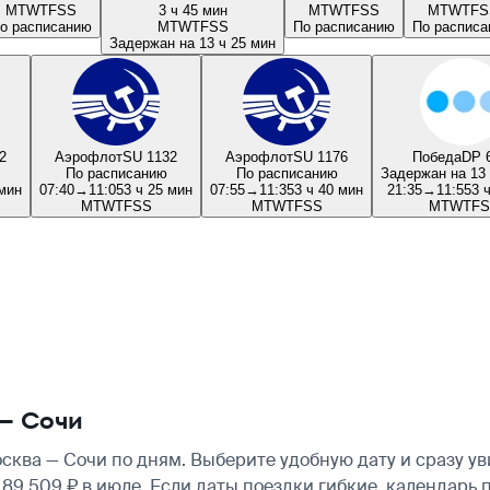
M
T
W
T
F
S
S
3 ч 45 мин
M
T
W
T
F
S
S
M
T
W
T
F
S
о расписанию
M
T
W
T
F
S
S
По расписанию
По распис
Задержан на 13 ч 25 мин
2
Аэрофлот
SU 1132
Аэрофлот
SU 1176
Победа
DP 
По расписанию
По расписанию
Задержан на 13 
 мин
07:40
→
11:05
3 ч 25 мин
07:55
→
11:35
3 ч 40 мин
21:35
→
11:55
3 
M
T
W
T
F
S
S
M
T
W
T
F
S
S
M
T
W
T
F
S
— Сочи
ква — Сочи по дням. Выберите удобную дату и сразу у
о 89 509 ₽ в июле. Если даты поездки гибкие, календар