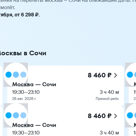
ения на перелёты Москва — Сочи на ближайшие даты. 
молёт.
бря, от 6 298 ₽.
Москвы в Сочи
8 460 ₽
Москва — Сочи
19:30
—
23:10
3 ч 40 м
1
26 авг. 2026 г.
Прямой рейс
2
8 460 ₽
Москва — Сочи
19:30
—
23:10
3 ч 40 м
1