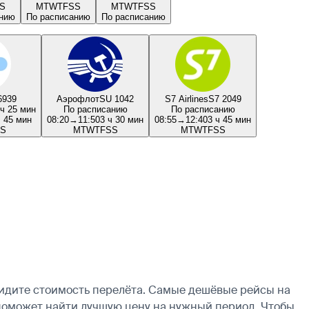
S
M
T
W
T
F
S
S
M
T
W
T
F
S
S
анию
По расписанию
По расписанию
6939
Аэрофлот
SU 1042
S7 Airlines
S7 2049
ч 25 мин
По расписанию
По расписанию
ч 45 мин
08:20
→
11:50
3 ч 30 мин
08:55
→
12:40
3 ч 45 мин
S
M
T
W
T
F
S
S
M
T
W
T
F
S
S
видите стоимость перелёта. Самые дешёвые рейсы на
ь поможет найти лучшую цену на нужный период. Чтобы