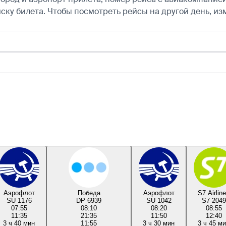
ску билета.
Чтобы посмотреть рейсы на другой день, из
Аэрофлот
Победа
Аэрофлот
S7 Airlin
SU 1176
DP 6939
SU 1042
S7 2049
07:55
08:10
08:20
08:55
11:35
21:35
11:50
12:40
3 ч 40 мин
11:55
3 ч 30 мин
3 ч 45 м