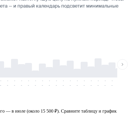
ылета — и правый календарь подсветит минимальные
-
-
-
-
-
-
-
-
-
-
-
-
-
-
-
-
-
-
-
-
-
-
-
-
-
-
-
-
-
-
-
-
-
-
-
-
-
-
его — в июле (около 15 500 ₽). Сравните таблицу и график