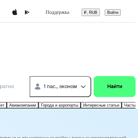
Поддержка
Войти
₽, RUB
братно
1 пас., эконом
Найти
лет
Авиакомпании
Города и аэропорты
Интересные статьи
Частые