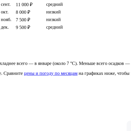
сент.
средний
11 000 ₽
окт.
низкий
8 000 ₽
нояб.
низкий
7 500 ₽
дек.
средний
9 500 ₽
рохладнее всего — в январе (около 7 °C). Меньше всего осадков — 
е.
Сравните
цены и погоду по месяцам
на графиках ниже, чтобы 