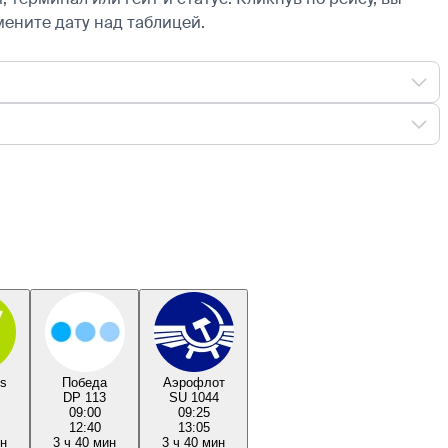
мените дату над таблицей.
es
Победа
Аэрофлот
DP 113
SU 1044
09:00
09:25
12:40
13:05
ин
3 ч 40 мин
3 ч 40 мин