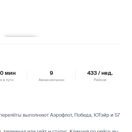
Подробнее
20 мин
9
433 / нед.
я в пути
Авиакомпании
Рейсов
 перелёты выполняют Аэрофлот, Победа, ЮТэйр и S7
 терминал или гейт и статус. Кликнув по рейсу, вы