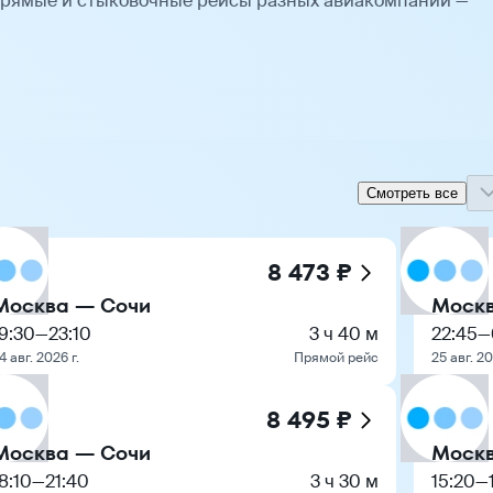
Прямые и стыковочные рейсы разных авиакомпаний —
Смотреть все
8 473 ₽
Москва — Сочи
Москв
9:30
—
23:10
3 ч 40 м
22:45
—
4 авг. 2026 г.
Прямой рейс
25 авг. 20
8 495 ₽
Москва — Сочи
Москв
8:10
—
21:40
3 ч 30 м
15:20
—