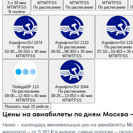
3 ч 30 мин
M
T
W
T
F
S
S
M
T
W
T
F
S
S
M
T
W
T
F
S
S
M
T
W
T
F
S
S
По расписанию
По расписанию
По расписанию
П
В полёте
Аэрофлот
SU 1074
Аэрофлот
SU 1110
Аэрофлот
SU 115
В полёте
По расписанию
По расписанию
02:40
→
05:55
3 ч 30 мин
04:55
→
08:30
3 ч 35 мин
07:10
→
10:45
3 ч 35
M
T
W
T
F
S
S
M
T
W
T
F
S
S
M
T
W
T
F
S
S
Победа
DP 113
Аэрофлот
SU 1044
По расписанию
По расписанию
09:00
→
12:40
3 ч 40 мин
09:25
→
13:05
3 ч 40 мин
M
T
W
T
F
S
S
M
T
W
T
F
S
S
Показать ещё 10 рейсов
Цены на авиабилеты по дням Москва 
Ниже — календарь минимальных цен на авиабилеты Мос
маршруте — от 5 182 ₽ в январе, самые дорогие — окол