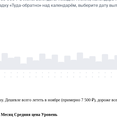
ладку «Туда-обратно» над календарём, выберите дату в
-
-
-
-
-
-
-
-
-
-
-
-
-
-
-
-
-
-
-
-
-
-
-
-
-
-
-
-
-
-
-
-
-
-
-
-
. Дешевле всего лететь в ноябре (примерно 7 500 ₽), дороже вс
Месяц
Средняя цена
Уровень