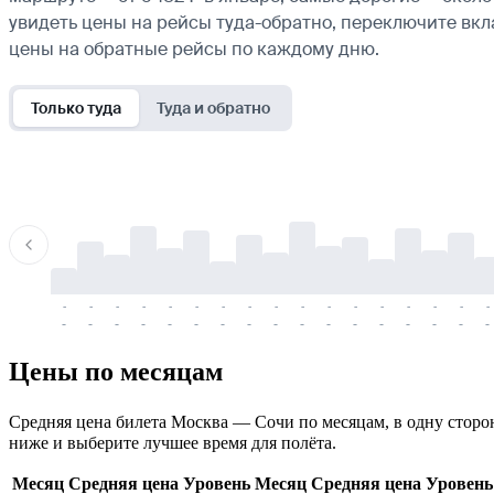
увидеть цены на рейсы туда-обратно, переключите вк
цены на обратные рейсы по каждому дню.
Только туда
Туда и обратно
-
-
-
-
-
-
-
-
-
-
-
-
-
-
-
-
-
-
-
-
-
-
-
-
-
-
-
-
-
-
-
-
-
-
Цены по месяцам
Средняя цена билета Москва — Сочи по месяцам, в одну сторону
ниже и выберите лучшее время для полёта.
Месяц
Средняя цена
Уровень
Месяц
Средняя цена
Уровень