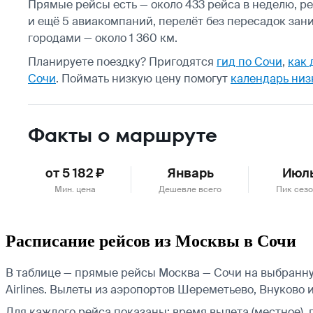
Прямые рейсы есть — около 433 рейса в неделю, ре
и ещё 5 авиакомпаний, перелёт без пересадок зан
городами — около 1 360 км.
Планируете поездку? Пригодятся
гид по Сочи
,
как 
Сочи
.
Поймать низкую цену помогут
календарь низ
Факты о маршруте
от 5 182 ₽
Январь
Июл
Мин. цена
Дешевле всего
Пик сез
Расписание рейсов из Москвы в Сочи
В таблице — прямые рейсы Москва — Сочи на выбранную
Airlines.
Вылеты из аэропортов Шереметьево, Внуково и
Для каждого рейса показаны: время вылета (местное), 