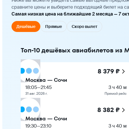
Ниже вы можете увидеть самые выгодные предлож
сравните цены и выберите подходящий билет на са
Самая низкая цена на ближайшие 2 месяца — 7 октя
Дешёвые
Прямые
Скоро вылет
Топ-10 дешёвых авиабилетов из 
8 379 ₽
Москва — Сочи
18:05
—
21:45
3 ч 40 м
31 авг. 2026 г.
Прямой рейс
8 382 ₽
Москва — Сочи
19:30
—
23:10
3 ч 40 м