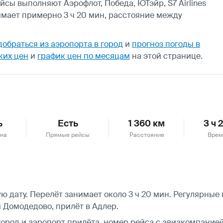
йсы выполняют Аэрофлот, Победа, ЮТэйр, S7 Airlines
имает примерно 3 ч 20 мин, расстояние между
добраться из аэропорта в город
и
прогноз погоды в
ких цен
и
график цен по месяцам
на этой странице.
ь
Есть
1 360 км
3 ч 
она
Прямые рейсы
Расстояние
Врем
 дату. Перелёт занимает около 3 ч 20 мин. Регулярные
 Домодедово, прилёт в Адлер.
город и аэропорт прилёта, номер рейса с авиакомпанией,