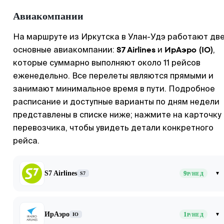
Авиакомпании
На маршруте из Иркутска в Улан-Удэ работают дв
S7 Airlines
ИрАэро (IO)
основные авиакомпании:
и
,
которые суммарно выполняют около 11 рейсов
еженедельно. Все перелеты являются прямыми и
занимают минимальное время в пути. Подробное
расписание и доступные варианты по дням недели
представлены в списке ниже; нажмите на карточку
перевозчика, чтобы увидеть детали конкретного
рейса.
S7 Airlines
9
▾
S7
Р/НЕД
ИрАэро
1
▾
IO
Р/НЕД