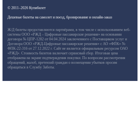
© 2011–2026 Купибилет
Дешевые билеты на самолет и поезд, бронирование и онлайн-заказ
Ж/Д билеты предоставляются партнёрами, в том числе с использованием веб-
системы ООО «РЖД – Цифровые пассажирские решения» на основании
договора № ЦПР-1282 от 04.04.2024 заключенного с Поставщиком услуг и
Договора ООО «РЖД-Цифровые пассажирские решения» с АО «ФПК» №
ФПК-22-316 от 27.12.2022 г. Сайт не является официальным ресурсом ОАО
«РЖД». Стоимость билетов включает сервисный сбор. Итоговая цена
отображена на экране подтверждения покупки. По вопросам рассмотрения
обращений, жалоб, претензий граждан о возмещении убытков просим
обращаться в Службу Заботы.