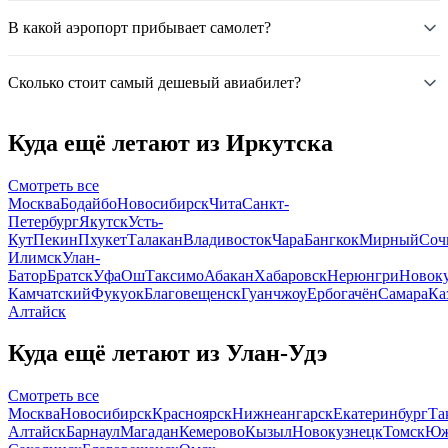
В какой аэропорт прибывает самолет?
Сколько стоит самый дешевый авиабилет?
Куда ещё летают из Иркутска
Смотреть все
Москва
Бодайбо
Новосибирск
Чита
Санкт-
Петербург
Якутск
Усть-
Кут
Пекин
Пхукет
Талакан
Владивосток
Чара
Бангкок
Мирный
Соч
Илимск
Улан-
Батор
Братск
Уфа
Ош
Таксимо
Абакан
Хабаровск
Нерюнгри
Новок
Камчатский
Фукуок
Благовещенск
Гуанчжоу
Ербогачён
Самара
Ка
Алтайск
Куда ещё летают из Улан-Удэ
Смотреть все
Москва
Новосибирск
Красноярск
Нижнеангарск
Екатеринбург
Та
Алтайск
Барнаул
Магадан
Кемерово
Кызыл
Новокузнецк
Томск
Юж