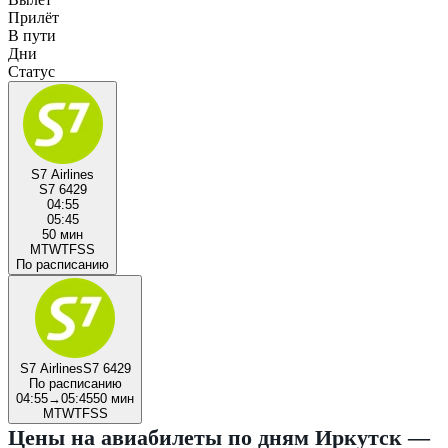
Прилёт
В пути
Дни
Статус
S7 Airlines
S7 6429
04:55
05:45
50 мин
M
T
W
T
F
S
S
По расписанию
S7 Airlines
S7 6429
По расписанию
04:55
→
05:45
50 мин
M
T
W
T
F
S
S
Цены на авиабилеты по дням Иркутск —