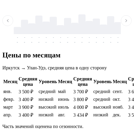
-
-
-
-
-
-
-
-
-
-
-
-
-
-
-
-
-
-
-
-
-
-
-
-
-
-
-
-
-
-
-
-
-
-
Цены по месяцам
Иркутск → Улан-Удэ, средняя цена в одну сторону
Средняя
Средняя
Ср
Месяц
Уровень
Месяц
Уровень
Месяц
цена
цена
янв.
средний
май
средний
сент.
3 500 ₽
3 700 ₽
3 
февр.
низкий
июнь
средний
окт.
3 400 ₽
3 800 ₽
3 
март
высокий
июль
высокий
нояб.
3 900 ₽
4 000 ₽
3 
апр.
низкий
авг.
низкий
дек.
3 400 ₽
3 434 ₽
3 
Часть значений оценена по сезонности.