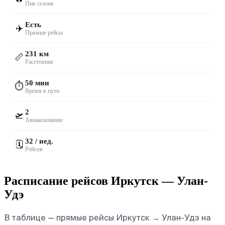
Пик сезона
Есть
✈️
Прямые рейсы
231 км
📏
Расстояние
50 мин
⏱️
Время в пути
2
🛫
Авиакомпании
32 / нед.
🗓️
Рейсов
Расписание рейсов Иркутск — Улан-
Удэ
В таблице — прямые рейсы Иркутск → Улан-Удэ на