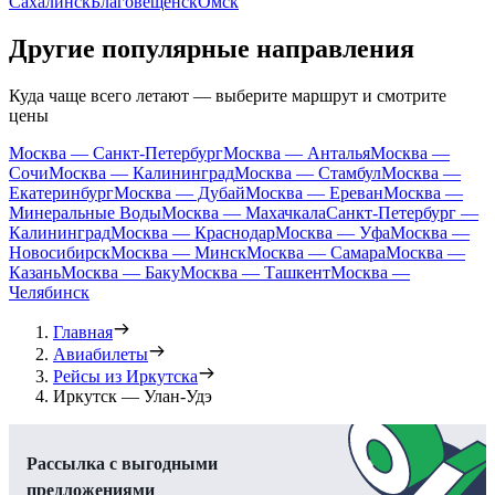
Сахалинск
Благовещенск
Омск
Другие популярные направления
Куда чаще всего летают — выберите маршрут и смотрите
цены
Москва — Санкт-Петербург
Москва — Анталья
Москва —
Сочи
Москва — Калининград
Москва — Стамбул
Москва —
Екатеринбург
Москва — Дубай
Москва — Ереван
Москва —
Минеральные Воды
Москва — Махачкала
Санкт-Петербург —
Калининград
Москва — Краснодар
Москва — Уфа
Москва —
Новосибирск
Москва — Минск
Москва — Самара
Москва —
Казань
Москва — Баку
Москва — Ташкент
Москва —
Челябинск
Главная
Авиабилеты
Рейсы из Иркутска
Иркутск — Улан-Удэ
Рассылка с выгодными
предложениями