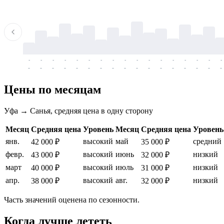
-
-
-
-
-
-
-
-
-
-
-
-
-
-
-
-
-
-
-
-
-
-
-
-
-
-
-
-
-
-
-
-
-
-
Цены по месяцам
Уфа → Санья, средняя цена в одну сторону
Месяц
Средняя цена
Уровень
Месяц
Средняя цена
Уровень
янв.
высокий
май
средний
42 000 ₽
35 000 ₽
февр.
высокий
июнь
низкий
43 000 ₽
32 000 ₽
март
высокий
июль
низкий
40 000 ₽
31 000 ₽
апр.
высокий
авг.
низкий
38 000 ₽
32 000 ₽
Часть значений оценена по сезонности.
Когда лучше лететь