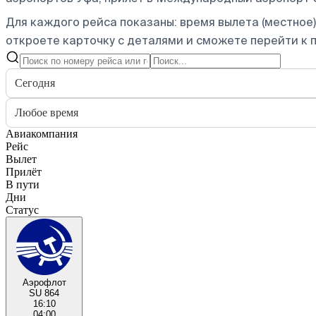
Для каждого рейса показаны: время вылета (местное),
откроете карточку с деталями и сможете перейти к п
Сегодня
Любое время
Авиакомпания
Рейс
Вылет
Прилёт
В пути
Дни
Статус
Аэрофлот
SU 864
16:10
04:00