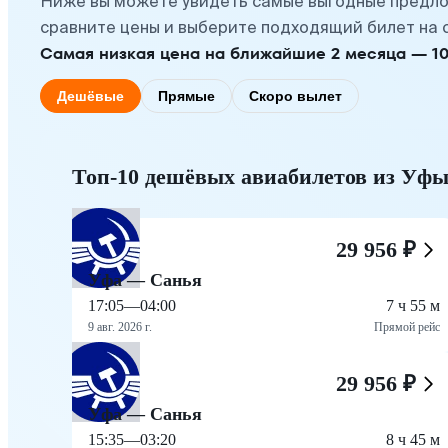
Ниже вы можете увидеть самые выгодные предло
сравните цены и выберите подходящий билет на 
Самая низкая цена на ближайшие 2 месяца — 10 с
Дешёвые
Прямые
Скоро вылет
Топ-10 дешёвых авиабилетов из Уф
29 956 ₽
Уфа — Санья
17:05
—
04:00
7 ч 55 м
9 авг. 2026 г.
Прямой рейс
29 956 ₽
Уфа — Санья
15:35
—
03:20
8 ч 45 м