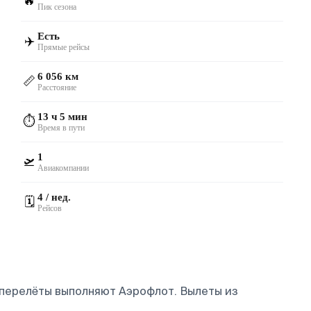
🔥
Пик сезона
Есть
✈️
Прямые рейсы
6 056 км
📏
Расстояние
13 ч 5 мин
⏱️
Время в пути
1
🛫
Авиакомпании
4 / нед.
🗓️
Рейсов
е перелёты выполняют Аэрофлот.
Вылеты из