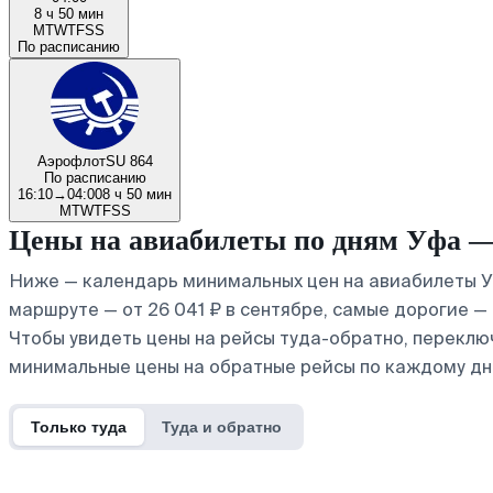
8 ч 50 мин
M
T
W
T
F
S
S
По расписанию
Аэрофлот
SU 864
По расписанию
16:10
→
04:00
8 ч 50 мин
M
T
W
T
F
S
S
Цены на авиабилеты по дням Уфа 
Ниже — календарь минимальных цен на авиабилеты Уф
маршруте — от 26 041 ₽ в сентябре, самые дорогие —
Чтобы увидеть цены на рейсы туда-обратно, переклю
минимальные цены на обратные рейсы по каждому дн
Только туда
Туда и обратно