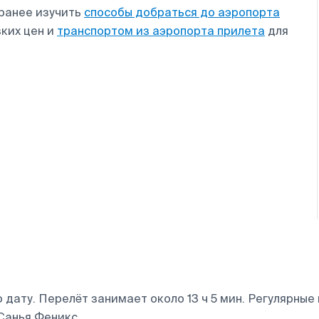
аранее изучить
способы добраться до аэропорта
зких цен и
транспортом из аэропорта прилета
для
дату. Перелёт занимает около 13 ч 5 мин. Регулярны
Санья Феникс.