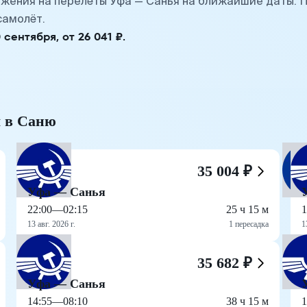
жения на перелёты Уфа — Санья на ближайшие даты. 
самолёт.
ентября, от 26 041 ₽.
ы в Саню
35 004 ₽
Уфа — Санья
22:00
—
02:15
25 ч 15 м
1
13 авг. 2026 г.
1 пересадка
1
35 682 ₽
Уфа — Санья
14:55
—
08:10
38 ч 15 м
1