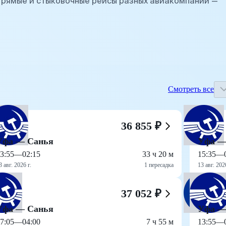
Прямые и стыковочные рейсы разных авиакомпаний —
Смотреть все
36 855 ₽
Уфа — Санья
Уфа —
3:55
—
02:15
33 ч 20 м
15:35
—
3 авг. 2026 г.
1 пересадка
13 авг. 2026
37 052 ₽
Уфа — Санья
Уфа —
7:05
—
04:00
7 ч 55 м
13:55
—