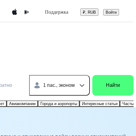
Поддержка
Войти
₽, RUB
ратно
1 пас., эконом
Найти
лет
Авиакомпании
Города и аэропорты
Интересные статьи
Частые