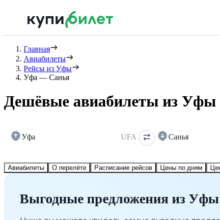
Главная
Авиабилеты
Рейсы из Уфы
Уфа — Санья
Дешёвые авиабилеты из Уфы
Уфа
UFA
Санья
Авиабилеты
О перелёте
Расписание рейсов
Цены по дням
Це
Выгодные предложения из Уфы