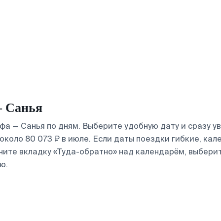
— Санья
а — Санья по дням. Выберите удобную дату и сразу у
 около 80 073 ₽ в июле. Если даты поездки гибкие, ка
чите вкладку «Туда-обратно» над календарём, выбери
ю.