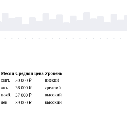
-
-
-
-
-
-
-
-
-
-
-
-
-
-
-
-
-
-
-
-
-
-
-
-
-
-
-
-
-
-
-
-
-
-
-
-
Месяц
Средняя цена
Уровень
сент.
низкий
30 000 ₽
окт.
средний
36 000 ₽
нояб.
высокий
37 000 ₽
дек.
высокий
39 000 ₽