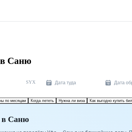
 в Саню
SYX
Дата туда
Дата об
ны по месяцам
Когда лететь
Нужна ли виза
Как выгодно купить би
 в Саню