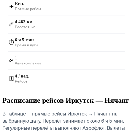
Есть
✈️
Прямые рейсы
4 462 км
📏
Расстояние
6 ч 5 мин
⏱️
Время в пути
1
🛫
Авиакомпании
4 / нед.
🗓️
Рейсов
Расписание рейсов Иркутск — Нячанг
В таблице — прямые рейсы Иркутск → Нячанг на
выбранную дату. Перелёт занимает около 6 ч 5 мин.
Регулярные перелёты выполняют Аэрофлот.
Вылеты