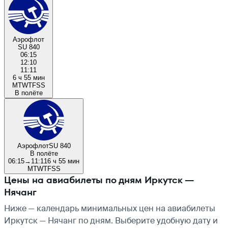
Аэрофлот
SU 840
06:15
12:10
11:11
6 ч 55 мин
M
T
W
T
F
S
S
В полёте
Аэрофлот
SU 840
В полёте
06:15
→
11:11
6 ч 55 мин
M
T
W
T
F
S
S
Цены на авиабилеты по дням Иркутск —
Нячанг
Ниже — календарь минимальных цен на авиабилеты
Иркутск — Нячанг по дням. Выберите удобную дату и