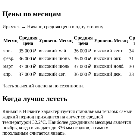
-
-
-
-
-
-
-
-
-
-
-
-
-
-
-
-
-
Цены по месяцам
Иркутск → Нячанг, средняя цена в одну сторону
Средняя
Средняя
Ср
Месяц
Уровень
Месяц
Уровень
Месяц
цена
цена
янв.
высокий
май
высокий
сент.
35 000 ₽
36 000 ₽
34
февр.
высокий
июнь
высокий
окт.
36 000 ₽
36 000 ₽
31
март
высокий
июль
высокий
нояб.
37 000 ₽
37 000 ₽
30
апр.
высокий
авг.
высокий
дек.
37 000 ₽
36 000 ₽
33
Часть значений оценена по сезонности.
Когда лучше лететь
Климат в
Нячанге
характеризуется стабильным теплом: самый
жаркий период приходится на август со средней
температурой 32.2°C. Наиболее дождливым месяцем является
ноябрь, когда выпадает до 336 мм осадков, а самым
прохладным считается январь.