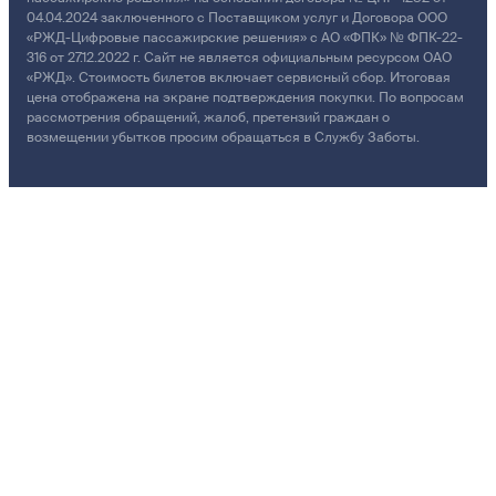
04.04.2024 заключенного с Поставщиком услуг и Договора ООО
«РЖД-Цифровые пассажирские решения» с АО «ФПК» № ФПК-22-
316 от 27.12.2022 г. Сайт не является официальным ресурсом ОАО
«РЖД». Стоимость билетов включает сервисный сбор. Итоговая
цена отображена на экране подтверждения покупки. По вопросам
рассмотрения обращений, жалоб, претензий граждан о
возмещении убытков просим обращаться в Службу Заботы.