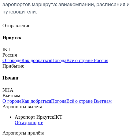
аэропортов маршрута: авиакомпании, расписания и
путеводители.
Отправление
Иркутск
IKT
Россия
О городе
Как добраться
Погода
Всё о стране Россия
Прибытие
Нячанг
NHA
Вьетнам
О городе
Как добраться
Погода
Всё о стране Вьетнам
Аэропорты вылета
Аэропорт Иркутск
IKT
Об аэропорте
Аэропорты прилёта