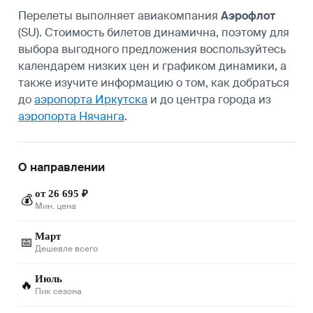
Перелеты выполняет авиакомпания
Аэрофлот
(SU). Стоимость билетов динамична, поэтому для
выбора выгодного предложения воспользуйтесь
календарем низких цен и графиком динамики, а
также изучите информацию о том, как добраться
до
аэропорта Иркутска
и до центра города из
аэропорта Нячанга
.
О направлении
от 26 695 ₽
💰
Мин. цена
Март
📅
Дешевле всего
Июль
🔥
Пик сезона