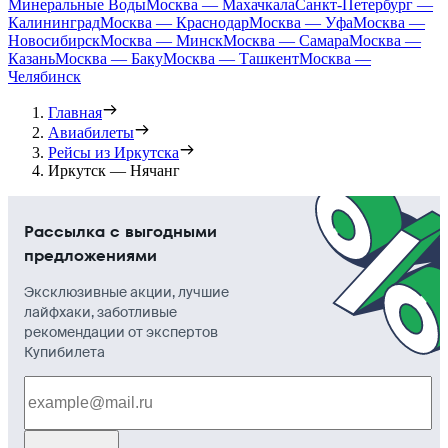
Минеральные Воды
Москва — Махачкала
Санкт-Петербург —
Калининград
Москва — Краснодар
Москва — Уфа
Москва —
Новосибирск
Москва — Минск
Москва — Самара
Москва —
Казань
Москва — Баку
Москва — Ташкент
Москва —
Челябинск
Главная
Авиабилеты
Рейсы из Иркутска
Иркутск — Нячанг
Рассылка с выгодными
предложениями
Эксклюзивные акции, лучшие
лайфхаки, заботливые
рекомендации от экспертов
Купибилета