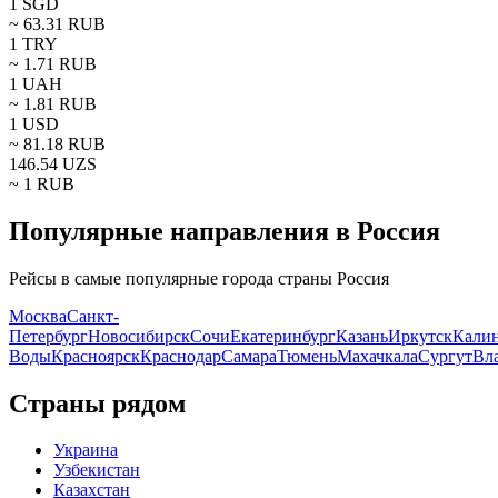
1
SGD
~
63.31
RUB
1
TRY
~
1.71
RUB
1
UAH
~
1.81
RUB
1
USD
~
81.18
RUB
146.54
UZS
~ 1
RUB
Популярные направления в Россия
Рейсы в самые популярные города страны Россия
Москва
Санкт-
Петербург
Новосибирск
Сочи
Екатеринбург
Казань
Иркутск
Кали
Воды
Красноярск
Краснодар
Самара
Тюмень
Махачкала
Сургут
Вл
Страны рядом
Украина
Узбекистан
Казахстан