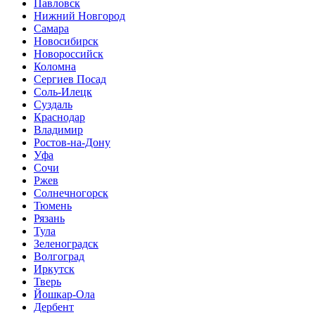
Павловск
Нижний Новгород
Самара
Новосибирск
Новороссийск
Коломна
Сергиев Посад
Соль-Илецк
Суздаль
Краснодар
Владимир
Ростов-на-Дону
Уфа
Сочи
Ржев
Солнечногорск
Тюмень
Рязань
Тула
Зеленоградск
Волгоград
Иркутск
Тверь
Йошкар-Ола
Дербент