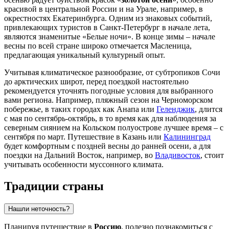
красивой в центральной России и на Урале, например, в
окрестностях
Екатеринбурга
. Одним из знаковых событий,
привлекающих туристов в
Санкт-Петербург
в начале лета,
являются знаменитые «Белые ночи». В конце зимы – начале
весны по всей стране широко отмечается Масленица,
предлагающая уникальный культурный опыт.
Учитывая климатическое разнообразие, от субтропиков
Сочи
до арктических широт, перед поездкой настоятельно
рекомендуется уточнять погодные условия для выбранного
вами региона. Например, пляжный сезон на Черноморском
побережье, в таких городах как
Анапа
или
Геленджик
, длится
с мая по сентябрь-октябрь, в то время как для наблюдения за
северным сиянием на Кольском полуострове лучшее время – с
сентября по март. Путешествие в
Казань
или
Калининград
будет комфортным с поздней весны до ранней осени, а для
поездки на Дальний Восток, например, во
Владивосток
, стоит
учитывать особенности муссонного климата.
Традиции страны
Нашли неточность?
Планируя путешествие в
Россию
, полезно познакомиться с