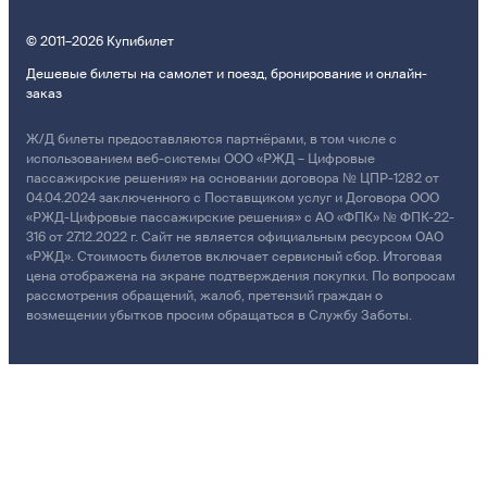
© 2011–2026 Купибилет
Дешевые билеты на самолет и поезд, бронирование и онлайн-
заказ
Ж/Д билеты предоставляются партнёрами, в том числе с
использованием веб-системы ООО «РЖД – Цифровые
пассажирские решения» на основании договора № ЦПР-1282 от
04.04.2024 заключенного с Поставщиком услуг и Договора ООО
«РЖД-Цифровые пассажирские решения» с АО «ФПК» № ФПК-22-
316 от 27.12.2022 г. Сайт не является официальным ресурсом ОАО
«РЖД». Стоимость билетов включает сервисный сбор. Итоговая
цена отображена на экране подтверждения покупки. По вопросам
рассмотрения обращений, жалоб, претензий граждан о
возмещении убытков просим обращаться в Службу Заботы.