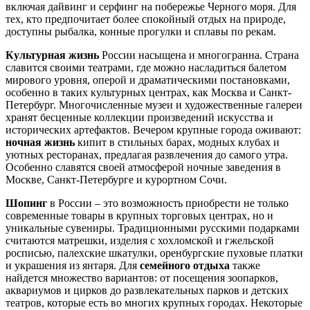
включая дайвинг и серфинг на побережье Черного моря. Для
тех, кто предпочитает более спокойный отдых на природе,
доступны рыбалка, конные прогулки и сплавы по рекам.
Культурная жизнь
России насыщена и многогранна. Страна
славится своими театрами, где можно насладиться балетом
мирового уровня, оперой и драматическими постановками,
особенно в таких культурных центрах, как
Москва
и
Санкт-
Петербург
. Многочисленные музеи и художественные галереи
хранят бесценные коллекции произведений искусства и
исторических артефактов. Вечером крупные города оживают:
ночная жизнь
кипит в стильных барах, модных клубах и
уютных ресторанах, предлагая развлечения до самого утра.
Особенно славятся своей атмосферой ночные заведения в
Москве
,
Санкт-Петербурге
и курортном
Сочи
.
Шопинг
в России – это возможность приобрести не только
современные товары в крупных торговых центрах, но и
уникальные сувениры. Традиционными русскими подарками
считаются матрешки, изделия с хохломской и гжельской
росписью, палехские шкатулки, оренбургские пуховые платки
и украшения из янтаря. Для
семейного отдыха
также
найдется множество вариантов: от посещения зоопарков,
аквариумов и цирков до развлекательных парков и детских
театров, которые есть во многих крупных городах. Некоторые