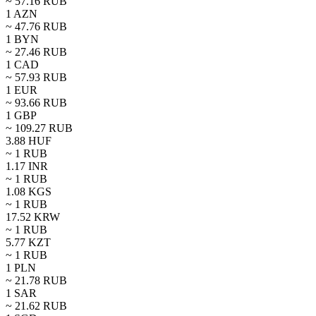
~
57.16
RUB
1
AZN
~
47.76
RUB
1
BYN
~
27.46
RUB
1
CAD
~
57.93
RUB
1
EUR
~
93.66
RUB
1
GBP
~
109.27
RUB
3.88
HUF
~ 1
RUB
1.17
INR
~ 1
RUB
1.08
KGS
~ 1
RUB
17.52
KRW
~ 1
RUB
5.77
KZT
~ 1
RUB
1
PLN
~
21.78
RUB
1
SAR
~
21.62
RUB