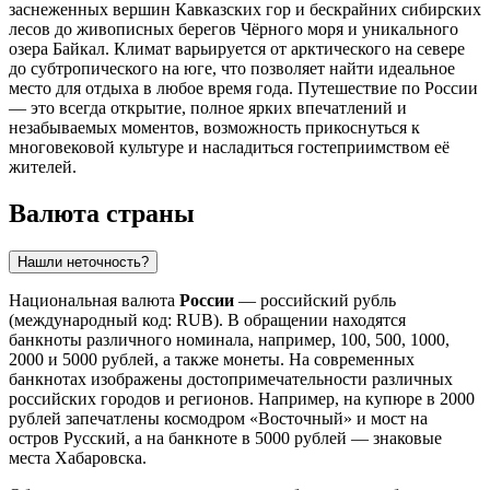
заснеженных вершин Кавказских гор и бескрайних сибирских
лесов до живописных берегов Чёрного моря и уникального
озера Байкал. Климат варьируется от арктического на севере
до субтропического на юге, что позволяет найти идеальное
место для отдыха в любое время года. Путешествие по России
— это всегда открытие, полное ярких впечатлений и
незабываемых моментов, возможность прикоснуться к
многовековой культуре и насладиться гостеприимством её
жителей.
Валюта страны
Нашли неточность?
Национальная валюта
России
— российский рубль
(международный код: RUB). В обращении находятся
банкноты различного номинала, например, 100, 500, 1000,
2000 и 5000 рублей, а также монеты. На современных
банкнотах изображены достопримечательности различных
российских городов и регионов. Например, на купюре в 2000
рублей запечатлены космодром «Восточный» и мост на
остров Русский, а на банкноте в 5000 рублей — знаковые
места Хабаровска.