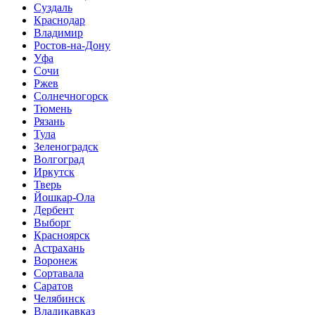
Суздаль
Краснодар
Владимир
Ростов-на-Дону
Уфа
Сочи
Ржев
Солнечногорск
Тюмень
Рязань
Тула
Зеленоградск
Волгоград
Иркутск
Тверь
Йошкар-Ола
Дербент
Выборг
Красноярск
Астрахань
Воронеж
Сортавала
Саратов
Челябинск
Владикавказ