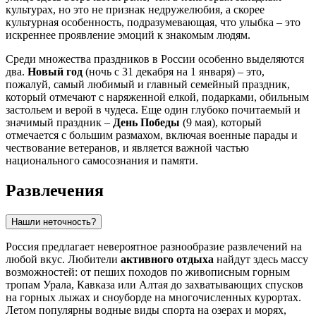
культурах, но это не признак недружелюбия, а скорее
культурная особенность, подразумевающая, что улыбка – это
искреннее проявление эмоций к знакомым людям.
Среди множества праздников в России особенно выделяются
два.
Новый год
(ночь с 31 декабря на 1 января) – это,
пожалуй, самый любимый и главный семейный праздник,
который отмечают с наряженной елкой, подарками, обильным
застольем и верой в чудеса. Еще один глубоко почитаемый и
значимый праздник –
День Победы
(9 мая), который
отмечается с большим размахом, включая военные парады и
чествование ветеранов, и является важной частью
национального самосознания и памяти.
Развлечения
Нашли неточность?
Россия предлагает невероятное разнообразие развлечений на
любой вкус. Любители
активного отдыха
найдут здесь массу
возможностей: от пеших походов по живописным горным
тропам Урала, Кавказа или Алтая до захватывающих спусков
на горных лыжах и сноуборде на многочисленных курортах.
Летом популярны водные виды спорта на озерах и морях,