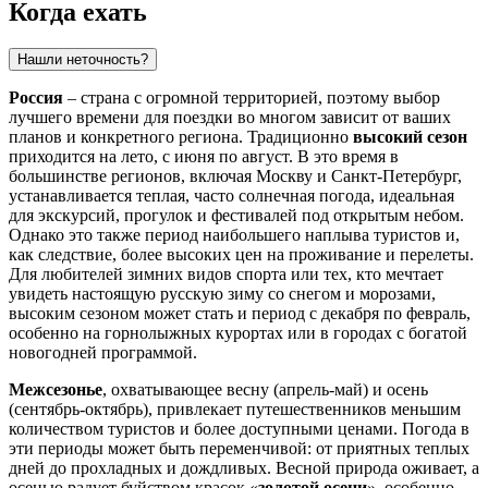
Когда ехать
Нашли неточность?
Россия
– страна с огромной территорией, поэтому выбор
лучшего времени для поездки во многом зависит от ваших
планов и конкретного региона. Традиционно
высокий сезон
приходится на лето, с июня по август. В это время в
большинстве регионов, включая
Москву
и
Санкт-Петербург
,
устанавливается теплая, часто солнечная погода, идеальная
для экскурсий, прогулок и фестивалей под открытым небом.
Однако это также период наибольшего наплыва туристов и,
как следствие, более высоких цен на проживание и перелеты.
Для любителей зимних видов спорта или тех, кто мечтает
увидеть настоящую русскую зиму со снегом и морозами,
высоким сезоном может стать и период с декабря по февраль,
особенно на горнолыжных курортах или в городах с богатой
новогодней программой.
Межсезонье
, охватывающее весну (апрель-май) и осень
(сентябрь-октябрь), привлекает путешественников меньшим
количеством туристов и более доступными ценами. Погода в
эти периоды может быть переменчивой: от приятных теплых
дней до прохладных и дождливых. Весной природа оживает, а
осенью радует буйством красок «
золотой осени
», особенно