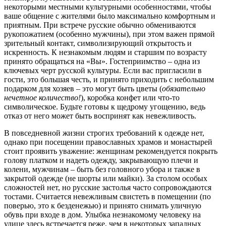
некоторыми местными культурными особенностями, чтобы
ваше общение с жителями было максимально комфортным и
приятным. При встрече русские обычно обмениваются
рукопожатием (особенно мужчины), при этом важен прямой
зрительный контакт, символизирующий открытость и
искренность. К незнакомым людям и старшим по возрасту
принято обращаться на «Вы». Гостеприимство – одна из
ключевых черт русской культуры. Если вас пригласили в
гости, это большая честь, и принято приходить с небольшим
подарком для хозяев – это могут быть цветы (
обязательно
нечетное количество!
), коробка конфет или что-то
символическое. Будьте готовы к щедрому угощению, ведь
отказ от него может быть воспринят как невежливость.
В повседневной жизни строгих требований к одежде нет,
однако при посещении православных храмов и монастырей
стоит проявить уважение: женщинам рекомендуется покрыть
голову платком и надеть одежду, закрывающую плечи и
колени, мужчинам – быть без головного убора и также в
закрытой одежде (не шорты или майки). За столом особых
сложностей нет, но русские застолья часто сопровождаются
тостами. Считается невежливым свистеть в помещении (по
поверью, это к безденежью) и принято снимать уличную
обувь при входе в дом. Улыбка незнакомому человеку на
улице здесь встречается реже, чем в некоторых западных