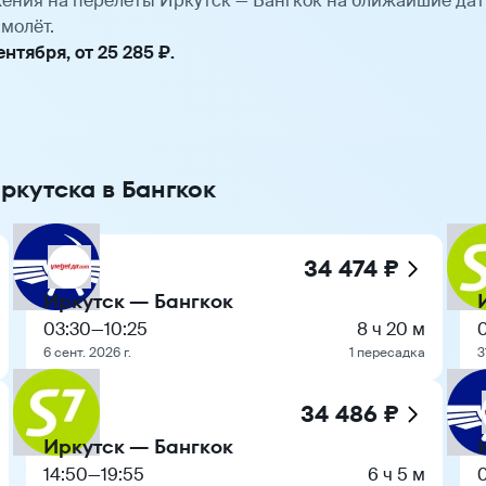
ения на перелёты Иркутск — Бангкок на ближайшие да
молёт.
тября, от 25 285 ₽.
ркутска в Бангкок
34 474 ₽
Иркутск — Бангкок
03:30
—
10:25
8 ч 20 м
6 сент. 2026 г.
1 пересадка
3
34 486 ₽
Иркутск — Бангкок
14:50
—
19:55
6 ч 5 м