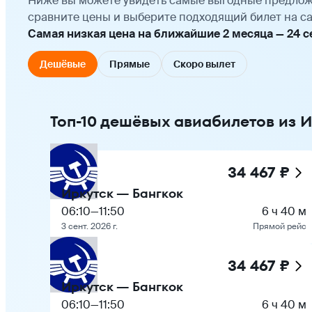
Ниже вы можете увидеть самые выгодные предлож
сравните цены и выберите подходящий билет на са
Самая низкая цена на ближайшие 2 месяца — 24 сен
Дешёвые
Прямые
Скоро вылет
Топ-10 дешёвых авиабилетов из И
34 467 ₽
Иркутск — Бангкок
06:10
—
11:50
6 ч 40 м
3 сент. 2026 г.
Прямой рейс
34 467 ₽
Иркутск — Бангкок
06:10
—
11:50
6 ч 40 м