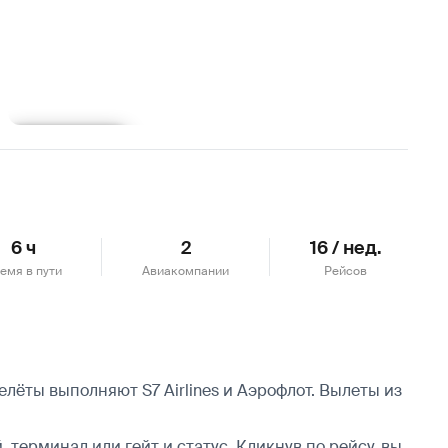
Подробнее
6 ч
2
16 / нед.
емя в пути
Авиакомпании
Рейсов
лёты выполняют S7 Airlines и Аэрофлот.
Вылеты из
 терминал или гейт и статус. Кликнув по рейсу, вы