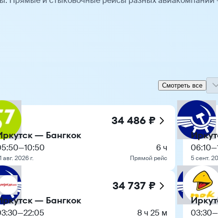
ты. Прямые и стыковочные рейсы разных авиакомпаний
Смотреть все
34 486 ₽
Иркутск — Бангкок
Иркут
05:50
—
10:50
6 ч
06:10
—
1 авг. 2026 г.
Прямой рейс
5 сент. 20
34 737 ₽
Иркутск — Бангкок
Иркут
03:30
—
22:05
8 ч 25 м
03:30
—