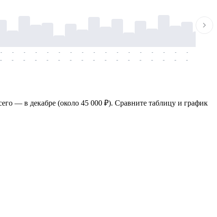
-
-
-
-
-
-
-
-
-
-
-
-
-
-
-
-
-
-
-
-
-
-
-
-
-
-
-
-
-
-
-
-
-
-
-
-
-
-
сего — в декабре (около 45 000 ₽). Сравните таблицу и график