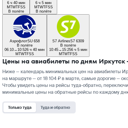
6 ч 40 мин
6 ч 5 мин
M
T
W
T
F
S
S
M
T
W
T
F
S
S
В полёте
В полёте
Аэрофлот
SU 658
S7 Airlines
S7 6309
В полёте
В полёте
06:10
→
10:52
6 ч 40 мин
10:45
→
15:25
6 ч 5 мин
M
T
W
T
F
S
S
M
T
W
T
F
S
S
Цены на авиабилеты по дням Иркутск 
Ниже — календарь минимальных цен на авиабилеты Ирк
на маршруте — от 18 104 ₽ в марте, самые дорогие — о
Чтобы увидеть цены на рейсы туда-обратно, переключи
минимальные цены на обратные рейсы по каждому дн
Только туда
Туда и обратно