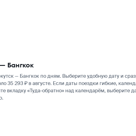
— Бангкок
утск — Бангкок по дням. Выберите удобную дату и сра
коло 35 293 ₽ в августе. Если даты поездки гибкие, кал
те вкладку «Туда-обратно» над календарём, выберите д
ю.