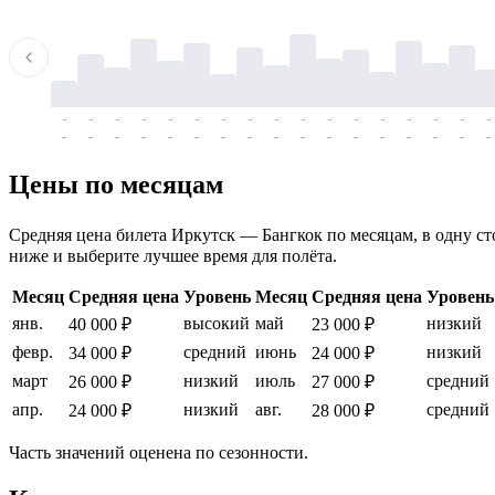
-
-
-
-
-
-
-
-
-
-
-
-
-
-
-
-
-
-
-
-
-
-
-
-
-
-
-
-
-
-
-
-
-
-
Цены по месяцам
Средняя цена билета Иркутск — Бангкок по месяцам, в одну сто
ниже и выберите лучшее время для полёта.
Месяц
Средняя цена
Уровень
Месяц
Средняя цена
Уровень
янв.
высокий
май
низкий
40 000 ₽
23 000 ₽
февр.
средний
июнь
низкий
34 000 ₽
24 000 ₽
март
низкий
июль
средний
26 000 ₽
27 000 ₽
апр.
низкий
авг.
средний
24 000 ₽
28 000 ₽
Часть значений оценена по сезонности.