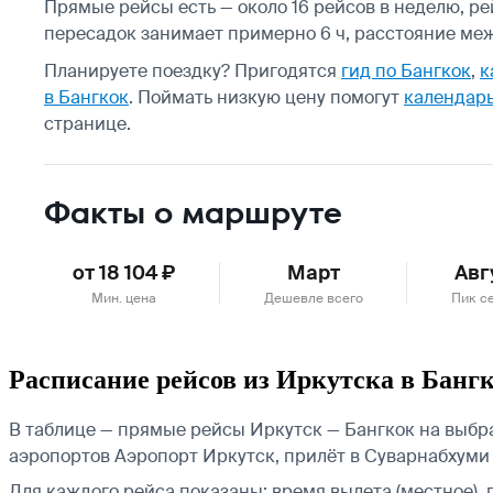
Прямые рейсы есть — около 16 рейсов в неделю, рей
пересадок занимает примерно 6 ч, расстояние меж
Планируете поездку? Пригодятся
гид по Бангкок
,
к
в Бангкок
.
Поймать низкую цену помогут
календарь
странице.
Факты о маршруте
от 18 104 ₽
Март
Авг
Мин. цена
Дешевле всего
Пик с
Расписание рейсов из Иркутска в Банг
В таблице — прямые рейсы Иркутск — Бангкок на выбран
аэропортов Аэропорт Иркутск, прилёт в Суварнабхум
Для каждого рейса показаны: время вылета (местное), 