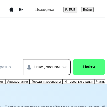
Поддержка
Войти
₽, RUB
братно
1 пас., эконом
Найти
лет
Авиакомпании
Города и аэропорты
Интересные статьи
Частые