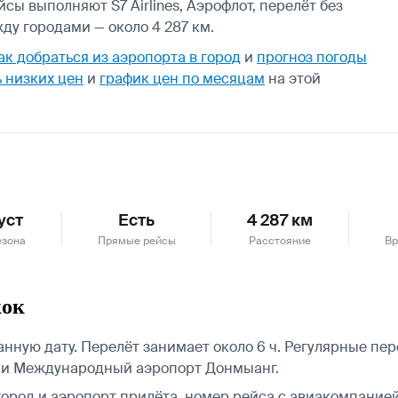
сы выполняют S7 Airlines, Аэрофлот, перелёт без
ду городами — около 4 287 км.
ак добраться из аэропорта в город
и
прогноз погоды
 низких цен
и
график цен по месяцам
на этой
уст
Есть
4 287 км
езона
Прямые рейсы
Расстояние
Вр
кок
ную дату. Перелёт занимает около 6 ч. Регулярные пере
и и Международный аэропорт Донмыанг.
город и аэропорт прилёта, номер рейса с авиакомпанией,