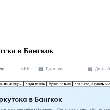
тска в Бангкок
уми
BKK
Дата туда
Дата о
ны по месяцам
Когда лететь
Нужна ли виза
Как выгодно купить би
ркутска в Бангкок