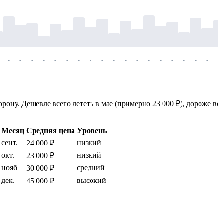
-
-
-
-
-
-
-
-
-
-
-
-
-
-
-
-
-
-
-
-
-
-
-
-
-
-
-
-
-
-
-
-
-
-
-
-
рону. Дешевле всего лететь в мае (примерно 23 000 ₽), дороже в
Месяц
Средняя цена
Уровень
сент.
низкий
24 000 ₽
окт.
низкий
23 000 ₽
нояб.
средний
30 000 ₽
дек.
высокий
45 000 ₽