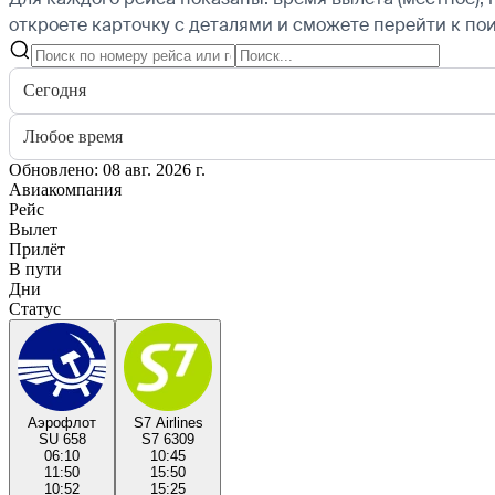
откроете карточку с деталями и сможете перейти к пои
Сегодня
Любое время
Обновлено: 08 авг. 2026 г.
Авиакомпания
Рейс
Вылет
Прилёт
В пути
Дни
Статус
Аэрофлот
S7 Airlines
SU 658
S7 6309
06:10
10:45
11:50
15:50
10:52
15:25