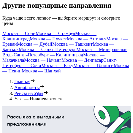
Другие популярные направления
Куда чаще всего летают — выберите маршрут и смотрите
цены
Москва — Сочи
Москва — Стамбул
Москва —
Калининград
Москва — Пхукет
Москва — Анталья
Москва —
Ереван
Москва — Дубай
Москва — Ташкент
Москва —
Бангкок
Москва — Санкт-Петербург
Москва — Минеральные
Воды
Санкт-Петербург — Калининград
Москва —
Махачкала
Москва — Нячанг
Москва — Денпасар
Санкт-
Петербург — Сочи
Москва — Баку
Москва — Тбилиси
Москва
— Пекин
Москва — Шанхай
Главная
Авиабилеты
Рейсы из Уфы
Уфа — Нижневартовск
Рассылка с выгодными
предложениями