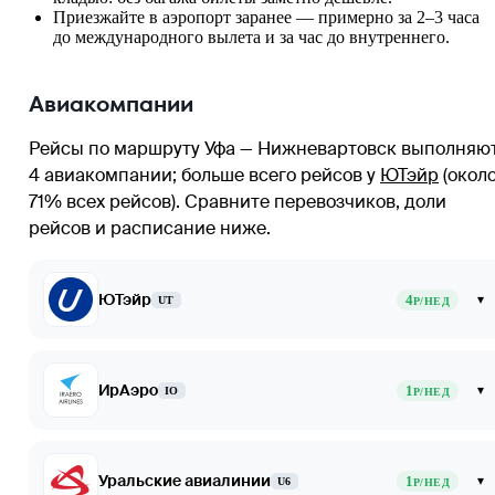
Приезжайте в аэропорт заранее — примерно за 2–3 часа
до международного вылета и за час до внутреннего.
Авиакомпании
Рейсы по маршруту Уфа — Нижневартовск выполняю
4 авиакомпании
; больше всего рейсов у
ЮТэйр
(окол
71% всех рейсов)
. Сравните перевозчиков, доли
рейсов и расписание ниже.
ЮТэйр
4
▾
UT
Р/НЕД
ИрАэро
1
▾
IO
Р/НЕД
Уральские авиалинии
1
▾
U6
Р/НЕД