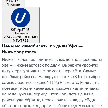
M
T
W
T
F
S
S
Прилетел
ЮТэйр
UT 151
Прилетел
20:45
→
23:00
2 ч 15 мин
M
T
W
T
F
S
S
Цены на авиабилеты по дням Уфа —
Нижневартовск
Ниже — календарь минимальных цен на авиабилеты
Уфа — Нижневартовск по дням. Выберите удобную
дату и сразу увидите стоимость перелёта. Самые
дешёвые рейсы на маршруте — от 7 278 ₽ в октябре,
самые дорогие — около 14 535 ₽ в марте. Если даты
поездки гибкие, календарь поможет найти лучшую
цену на нужный период. Чтобы увидеть цены на
рейсы туда-обратно, переключите вкладку «Туда-
обратно» над календарём, выберите дату вылета — и