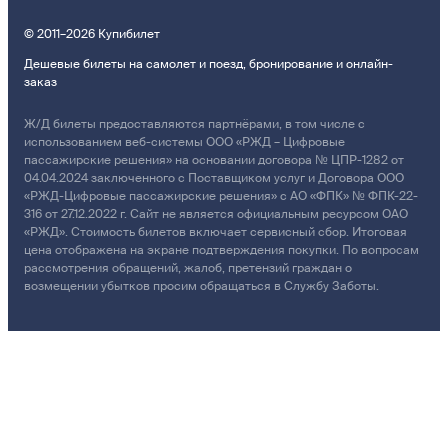
© 2011–2026 Купибилет
Дешевые билеты на самолет и поезд, бронирование и онлайн-
заказ
Ж/Д билеты предоставляются партнёрами, в том числе с
использованием веб-системы ООО «РЖД – Цифровые
пассажирские решения» на основании договора № ЦПР-1282 от
04.04.2024 заключенного с Поставщиком услуг и Договора ООО
«РЖД-Цифровые пассажирские решения» с АО «ФПК» № ФПК-22-
316 от 27.12.2022 г. Сайт не является официальным ресурсом ОАО
«РЖД». Стоимость билетов включает сервисный сбор. Итоговая
цена отображена на экране подтверждения покупки. По вопросам
рассмотрения обращений, жалоб, претензий граждан о
возмещении убытков просим обращаться в Службу Заботы.