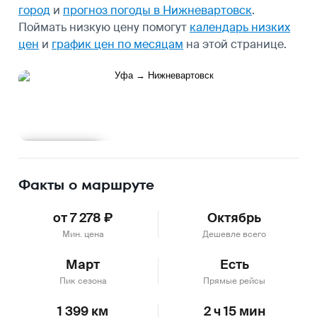
город
и
прогноз погоды в Нижневартовск
.
Поймать низкую цену помогут
календарь низких
цен
и
график цен по месяцам
на этой странице.
Подробнее
Факты о маршруте
от 7 278 ₽
Октябрь
Мин. цена
Дешевле всего
Март
Есть
Пик сезона
Прямые рейсы
1 399 км
2 ч 15 мин