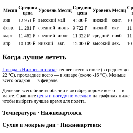
Средняя
Средняя
Ср
Месяц
Уровень
Месяц
Уровень
Месяц
цена
цена
янв.
высокий
май
низкий
сент.
12 951 ₽
9 500 ₽
10
февр.
средний
июнь
низкий
окт.
11 281 ₽
9 722 ₽
11
март
средний
июль
средний
нояб.
11 462 ₽
11 322 ₽
11
апр.
низкий
авг.
высокий
дек.
10 109 ₽
15 000 ₽
10
Когда лучше лететь
Погода в Нижневартовске
: теплее всего в июле (в среднем до
22 °C), прохладнее всего — в январе (около -16 °C). Меньше
всего осадков — в феврале.
Дешевле всего билеты обычно в октябре, дороже всего — в
марте.
Сравните
цены и погоду по месяцам
на графиках ниже,
чтобы выбрать лучшее время для полёта.
Температура · Нижневартовск
Сухие и мокрые дни · Нижневартовск