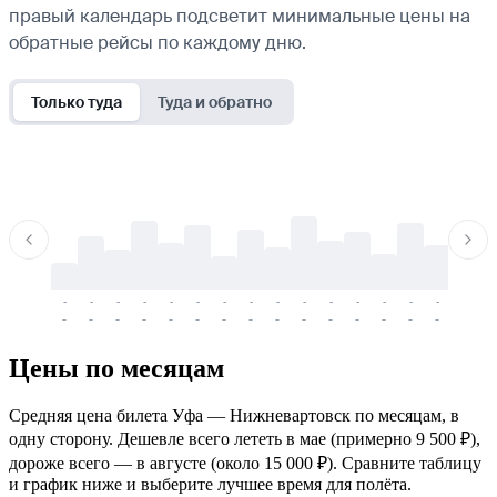
правый календарь подсветит минимальные цены на
обратные рейсы по каждому дню.
Только туда
Туда и обратно
-
-
-
-
-
-
-
-
-
-
-
-
-
-
-
-
-
-
-
-
-
-
-
-
-
-
-
-
-
-
-
-
-
-
Цены по месяцам
Средняя цена билета Уфа — Нижневартовск по месяцам, в
одну сторону. Дешевле всего лететь в мае (примерно 9 500 ₽),
дороже всего — в августе (около 15 000 ₽). Сравните таблицу
и график ниже и выберите лучшее время для полёта.