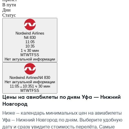
В пути
Дни
Статус
Nordwind Airlines
N4 830
11:05
10:35
1 ч 30 мин
M
T
W
T
F
S
S
Нет актуальной информации
Nordwind Airlines
N4 830
Нет актуальной информации
11:05
→
10:35
1 ч 30 мин
M
T
W
T
F
S
S
Цены на авиабилеты по дням Уфа — Нижний
Новгород
Ниже — календарь минимальных цен на авиабилеты
Уфа — Нижний Новгород по дням. Выберите удобную
дату и сразу увидите стоимость перелёта. Самые