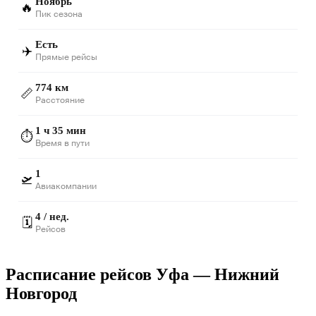
Ноябрь
🔥
Пик сезона
Есть
✈️
Прямые рейсы
774 км
📏
Расстояние
1 ч 35 мин
⏱️
Время в пути
1
🛫
Авиакомпании
4 / нед.
🗓️
Рейсов
Расписание рейсов Уфа — Нижний
Новгород