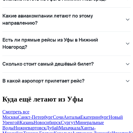
Какие авиакомпании летают по этому
направлению?
Есть ли прямые рейсы из Уфы в Нижний
Новгород?
Сколько стоит самый дешёвый билет?
В какой аэропорт прилетает рейс?
Куда ещё летают из Уфы
Смотреть все
Москва
Санкт-Петербург
Сочи
Анталья
Екатеринбург
Новый
Уренгой
Казань
Новосибирск
Сургут
Минеральные
Воды
Нижневартовск
Дубай
Махачкала
Ханты-