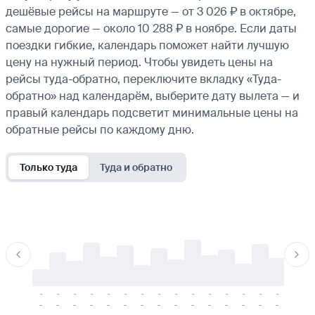
дешёвые рейсы на маршруте — от 3 026 ₽ в октябре,
самые дорогие — около 10 288 ₽ в ноябре. Если даты
поездки гибкие, календарь поможет найти лучшую
цену на нужный период. Чтобы увидеть цены на
рейсы туда-обратно, переключите вкладку «Туда-
обратно» над календарём, выберите дату вылета — и
правый календарь подсветит минимальные цены на
обратные рейсы по каждому дню.
Только туда
Туда и обратно
-
-
-
-
-
-
-
-
-
-
-
-
-
-
-
-
-
-
-
-
-
-
-
-
-
-
-
-
-
-
-
-
-
-