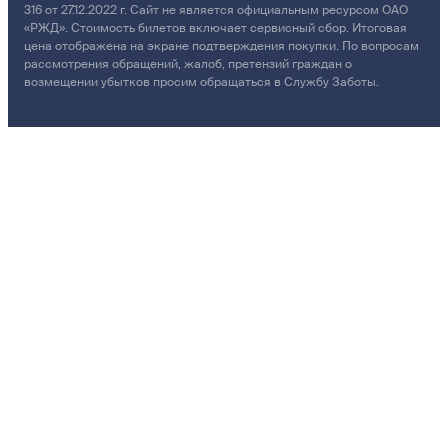
316 от 27.12.2022 г. Сайт не является официальным ресурсом ОАО
«РЖД». Стоимость билетов включает сервисный сбор. Итоговая
цена отображена на экране подтверждения покупки. По вопросам
рассмотрения обращений, жалоб, претензий граждан о
возмещении убытков просим обращаться в Службу Заботы.