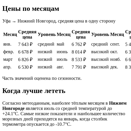
Цены по месяцам
Уфа → Нижний Новгород, средняя цена в одну сторону
Средняя
Средняя
Ср
Месяц
Уровень
Месяц
Уровень
Месяц
цена
цена
янв.
средний
май
средний
сент.
7 643 ₽
6 762 ₽
5 
февр.
низкий
июнь
высокий
окт.
6 678 ₽
8 014 ₽
6 
март
низкий
июль
высокий
нояб.
6 826 ₽
8 533 ₽
6 
апр.
низкий
авг.
высокий
дек.
6 530 ₽
7 791 ₽
8 
Часть значений оценена по сезонности.
Когда лучше лететь
Согласно метеоданным, наиболее тёплым месяцем в
Нижнем
Новгороде
является июль со средней температурой до
+24.1°C. Самые низкие показатели и наибольшее количество
морозных дней приходятся на январь, когда столбик
термометра опускается до -10.7°C.