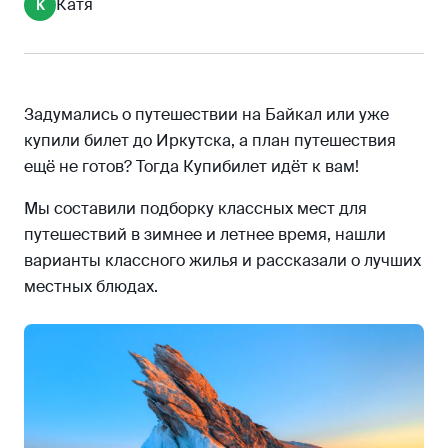
Катя
К
Чивыркуйский залив
Полуостров Святой Нос
Ушканьи острова
Тажеранская степь
Задумались о путешествии на Байкал или уже
купили билет до Иркутска, а план путешествия
Кругобайкальская железная дорога (КБЖД)
ещё не готов? Тогда Купибилет идёт к вам!
Острове Огой
Что попробовать
Мы составили подборку классных мест для
путешествий в зимнее и летнее время, нашли
Буузы
варианты классного жилья и рассказали о лучших
Шулэн
местных блюдах.
Байкальский омуль
Айрхан
Папоротник
Жильё
Транспорт