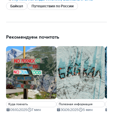
Байкал
Путешествия по России
Рекомендуем почитать
Куда поехать
Полезная информация
Пол
09.10.2025
7 мин
30.09.2025
5 мин
05