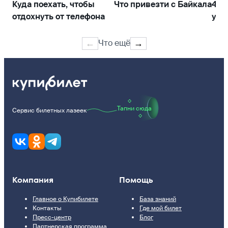
Куда поехать, чтобы
Что привезти с Байкала
4 д
отдохнуть от телефона
усп
инт
Что ещё
←
→
Тапни сюда
Сервис билетных лазеек
Компания
Помощь
Главное о Купибилете
База знаний
Контакты
Где мой билет
Пресс-центр
Блог
Партнерская программа