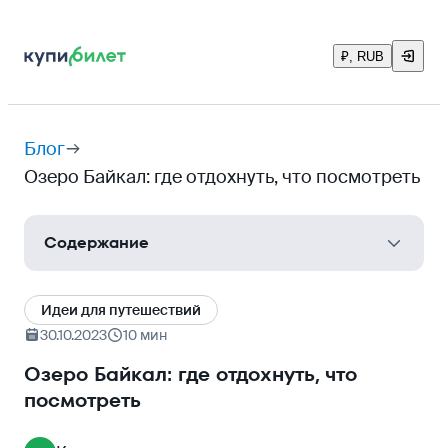
₽, RUB
Блог
Озеро Байкал: где отдохнуть, что посмотреть
Содержание
Как добраться до Байкала
Идеи для путешествий
Когда ехать
30.10.2023
10 мин
Что делать на Байкале летом
Озеро Байкал: где отдохнуть, что
посмотреть
Что делать на Байкале зимой
Основные достопримечательности