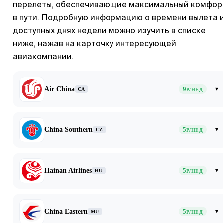
перелеты, обеспечивающие максимальный комфор
в пути. Подробную информацию о времени вылета 
доступных днях недели можно изучить в списке
ниже, нажав на карточку интересующей
авиакомпании.
Air China
9
▾
CA
Р/НЕД
China Southern
5
▾
CZ
Р/НЕД
Hainan Airlines
5
▾
HU
Р/НЕД
China Eastern
5
▾
MU
Р/НЕД