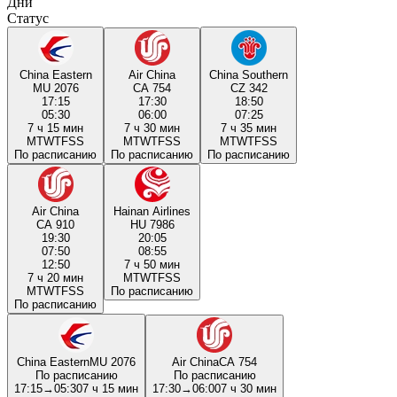
Дни
Статус
China Eastern
Air China
China Southern
MU 2076
CA 754
CZ 342
17:15
17:30
18:50
05:30
06:00
07:25
7 ч 15 мин
7 ч 30 мин
7 ч 35 мин
M
T
W
T
F
S
S
M
T
W
T
F
S
S
M
T
W
T
F
S
S
По расписанию
По расписанию
По расписанию
Air China
Hainan Airlines
CA 910
HU 7986
19:30
20:05
07:50
08:55
12:50
7 ч 50 мин
7 ч 20 мин
M
T
W
T
F
S
S
M
T
W
T
F
S
S
По расписанию
По расписанию
China Eastern
MU 2076
Air China
CA 754
По расписанию
По расписанию
17:15
→
05:30
7 ч 15 мин
17:30
→
06:00
7 ч 30 мин