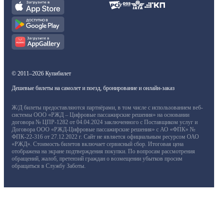
© 2011–2026 Купибилет
Дешевые билеты на самолет и поезд, бронирование и онлайн-заказ
Ж/Д билеты предоставляются партнёрами, в том числе с использованием веб-
системы ООО «РЖД – Цифровые пассажирские решения» на основании
договора № ЦПР-1282 от 04.04.2024 заключенного с Поставщиком услуг и
Договора ООО «РЖД-Цифровые пассажирские решения» с АО «ФПК» №
ФПК-22-316 от 27.12.2022 г. Сайт не является официальным ресурсом ОАО
«РЖД». Стоимость билетов включает сервисный сбор. Итоговая цена
отображена на экране подтверждения покупки. По вопросам рассмотрения
обращений, жалоб, претензий граждан о возмещении убытков просим
обращаться в Службу Заботы.