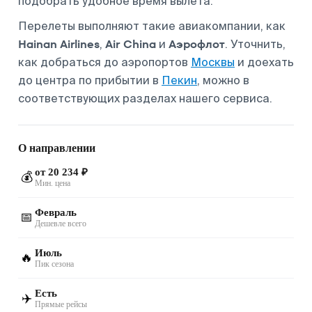
подобрать удобное время вылета.
Перелеты выполняют такие авиакомпании, как
Hainan Airlines
Air China
Аэрофлот
,
и
. Уточнить,
как добраться до аэропортов
Москвы
и доехать
до центра по прибытии в
Пекин
, можно в
соответствующих разделах нашего сервиса.
О направлении
от 20 234 ₽
💰
Мин. цена
Февраль
📅
Дешевле всего
Июль
🔥
Пик сезона
Есть
✈️
Прямые рейсы