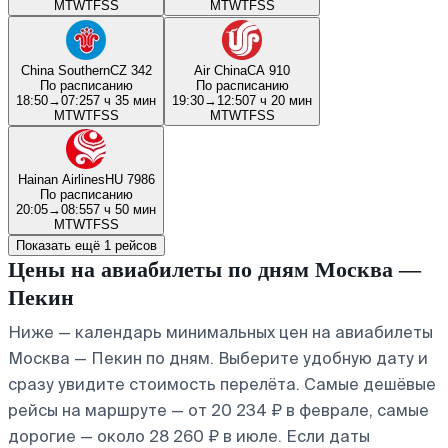
M
T
W
T
F
S
S
M
T
W
T
F
S
S
China Southern
CZ 342
Air China
CA 910
По расписанию
По расписанию
18:50
→
07:25
7 ч 35 мин
19:30
→
12:50
7 ч 20 мин
M
T
W
T
F
S
S
M
T
W
T
F
S
S
Hainan Airlines
HU 7986
По расписанию
20:05
→
08:55
7 ч 50 мин
M
T
W
T
F
S
S
Показать ещё 1 рейсов
Цены на авиабилеты по дням Москва —
Пекин
Ниже — календарь минимальных цен на авиабилеты
Москва — Пекин по дням. Выберите удобную дату и
сразу увидите стоимость перелёта. Самые дешёвые
рейсы на маршруте — от 20 234 ₽ в феврале, самые
дорогие — около 28 260 ₽ в июле. Если даты