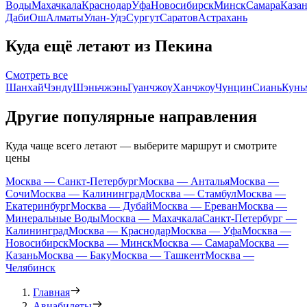
Воды
Махачкала
Краснодар
Уфа
Новосибирск
Минск
Самара
Каза
Даби
Ош
Алматы
Улан-Удэ
Сургут
Саратов
Астрахань
Куда ещё летают из Пекина
Смотреть все
Шанхай
Чэнду
Шэньчжэнь
Гуанчжоу
Ханчжоу
Чунцин
Сиань
Кунь
Другие популярные направления
Куда чаще всего летают — выберите маршрут и смотрите
цены
Москва — Санкт-Петербург
Москва — Анталья
Москва —
Сочи
Москва — Калининград
Москва — Стамбул
Москва —
Екатеринбург
Москва — Дубай
Москва — Ереван
Москва —
Минеральные Воды
Москва — Махачкала
Санкт-Петербург —
Калининград
Москва — Краснодар
Москва — Уфа
Москва —
Новосибирск
Москва — Минск
Москва — Самара
Москва —
Казань
Москва — Баку
Москва — Ташкент
Москва —
Челябинск
Главная
Авиабилеты