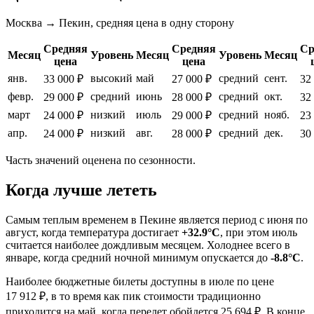
Москва → Пекин, средняя цена в одну сторону
Средняя
Средняя
Ср
Месяц
Уровень
Месяц
Уровень
Месяц
цена
цена
янв.
высокий
май
средний
сент.
33 000 ₽
27 000 ₽
32
февр.
средний
июнь
средний
окт.
29 000 ₽
28 000 ₽
32
март
низкий
июль
средний
нояб.
24 000 ₽
29 000 ₽
23
апр.
низкий
авг.
средний
дек.
24 000 ₽
28 000 ₽
30
Часть значений оценена по сезонности.
Когда лучше лететь
Самым теплым временем в
Пекине
является период с июня по
август, когда температура достигает
+32.9°C
, при этом июль
считается наиболее дождливым месяцем. Холоднее всего в
январе, когда средний ночной минимум опускается до
-8.8°C
.
Наиболее бюджетные билеты доступны в июле по цене
17 912 ₽, в то время как пик стоимости традиционно
приходится на май, когда перелет обойдется 25 694 ₽. В конце