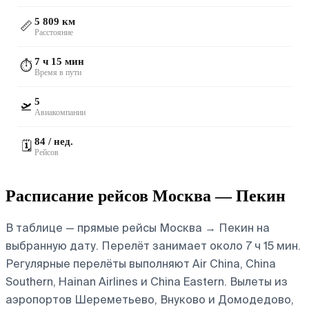
5 809 км
📏
Расстояние
7 ч 15 мин
⏱️
Время в пути
5
🛫
Авиакомпании
84 / нед.
🗓️
Рейсов
Расписание рейсов Москва — Пекин
В таблице — прямые рейсы Москва → Пекин на
выбранную дату. Перелёт занимает около 7 ч 15 мин.
Регулярные перелёты выполняют Air China, China
Southern, Hainan Airlines и China Eastern.
Вылеты из
аэропортов Шереметьево, Внуково и Домодедово,