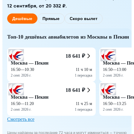
12 сентября, от 20 332 ₽.
Дешёвые
Прямые
Скоро вылет
Топ-10 дешёвых авиабилетов из Москвы в Пекин
18 641 ₽
Москва — Пекин
Москва — Пе
16:50
—
10:30
11 ч 10 м
16:50
—
13:00
2 сент. 2026 г.
1 пересадка
2 сент. 2026 г.
18 641 ₽
Москва — Пекин
Москва — Пе
16:50
—
11:20
11 ч 25 м
16:50
—
13:25
2 сент. 2026 г.
1 пересадка
2 сент. 2026 г.
Смотреть все
Цены найдены за последние 72 часа и могут измениться — точную