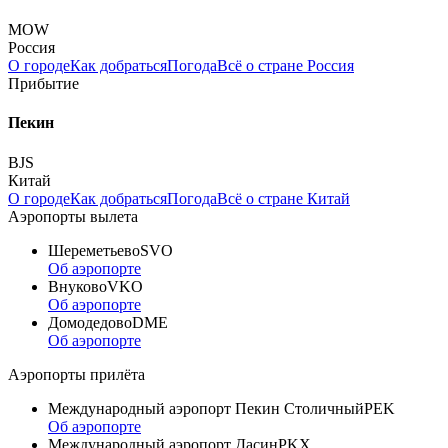
MOW
Россия
О городе
Как добраться
Погода
Всё о стране Россия
Прибытие
Пекин
BJS
Китай
О городе
Как добраться
Погода
Всё о стране Китай
Аэропорты вылета
Шереметьево
SVO
Об аэропорте
Внуково
VKO
Об аэропорте
Домодедово
DME
Об аэропорте
Аэропорты прилёта
Международный аэропорт Пекин Столичный
PEK
Об аэропорте
Международный аэропорт Дасин
PKX