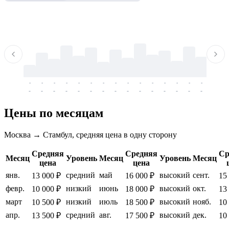
-
-
-
-
-
-
-
-
-
-
-
-
-
-
-
-
-
-
-
-
-
-
-
-
-
-
-
-
-
-
-
-
-
-
Цены по месяцам
Москва → Стамбул, средняя цена в одну сторону
Средняя
Средняя
Ср
Месяц
Уровень
Месяц
Уровень
Месяц
цена
цена
янв.
средний
май
высокий
сент.
13 000 ₽
16 000 ₽
15
февр.
низкий
июнь
высокий
окт.
10 000 ₽
18 000 ₽
13
март
низкий
июль
высокий
нояб.
10 500 ₽
18 500 ₽
10
апр.
средний
авг.
высокий
дек.
13 500 ₽
17 500 ₽
10