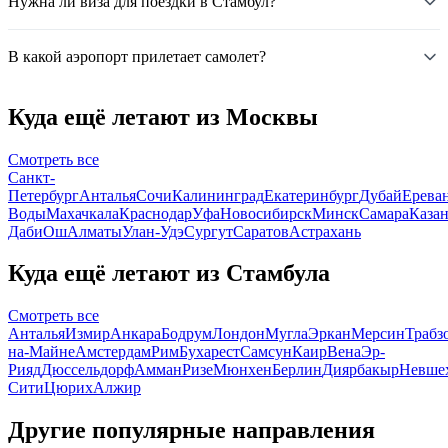
Нужна ли виза для поездки в Стамбул?
В какой аэропорт прилетает самолет?
Куда ещё летают из Москвы
Смотреть все
Санкт-
Петербург
Анталья
Сочи
Калининград
Екатеринбург
Дубай
Ерева
Воды
Махачкала
Краснодар
Уфа
Новосибирск
Минск
Самара
Каза
Даби
Ош
Алматы
Улан-Удэ
Сургут
Саратов
Астрахань
Куда ещё летают из Стамбула
Смотреть все
Анталья
Измир
Анкара
Бодрум
Лондон
Мугла
Эркан
Мерсин
Трабз
на-Майне
Амстердам
Рим
Бухарест
Самсун
Каир
Вена
Эр-
Рияд
Дюссельдорф
Амман
Ризе
Мюнхен
Берлин
Диярбакыр
Невше
Сити
Цюрих
Алжир
Другие популярные направления