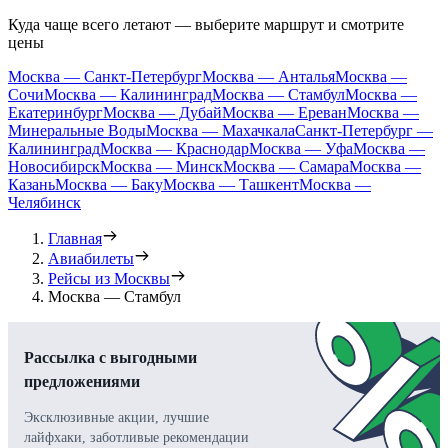
Куда чаще всего летают — выберите маршрут и смотрите
цены
Москва — Санкт-Петербург
Москва — Анталья
Москва —
Сочи
Москва — Калининград
Москва — Стамбул
Москва —
Екатеринбург
Москва — Дубай
Москва — Ереван
Москва —
Минеральные Воды
Москва — Махачкала
Санкт-Петербург —
Калининград
Москва — Краснодар
Москва — Уфа
Москва —
Новосибирск
Москва — Минск
Москва — Самара
Москва —
Казань
Москва — Баку
Москва — Ташкент
Москва —
Челябинск
Главная
Авиабилеты
Рейсы из Москвы
Москва — Стамбул
Рассылка с выгодными
предложениями
Эксклюзивные акции, лучшие
лайфхаки, заботливые рекомендации