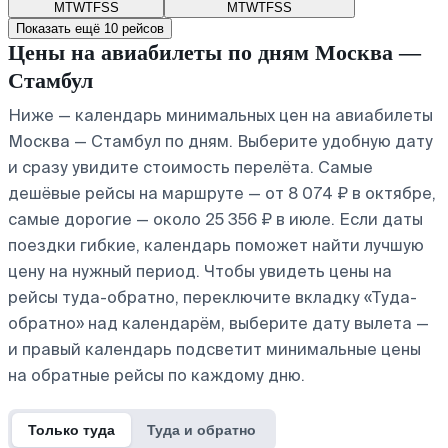
M
T
W
T
F
S
S
M
T
W
T
F
S
S
Показать ещё 10 рейсов
Цены на авиабилеты по дням Москва —
Стамбул
Ниже — календарь минимальных цен на авиабилеты
Москва — Стамбул по дням. Выберите удобную дату
и сразу увидите стоимость перелёта. Самые
дешёвые рейсы на маршруте — от 8 074 ₽ в октябре,
самые дорогие — около 25 356 ₽ в июле. Если даты
поездки гибкие, календарь поможет найти лучшую
цену на нужный период. Чтобы увидеть цены на
рейсы туда-обратно, переключите вкладку «Туда-
обратно» над календарём, выберите дату вылета —
и правый календарь подсветит минимальные цены
на обратные рейсы по каждому дню.
Только туда
Туда и обратно