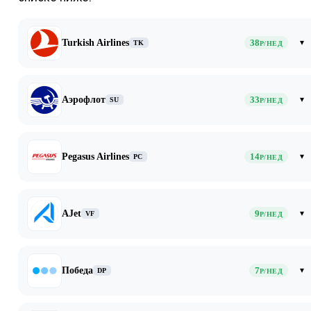
Turkish Airlines
38
▾
TK
Р/НЕД
Аэрофлот
33
▾
SU
Р/НЕД
Pegasus Airlines
14
▾
PC
Р/НЕД
AJet
9
▾
VF
Р/НЕД
Победа
7
▾
DP
Р/НЕД