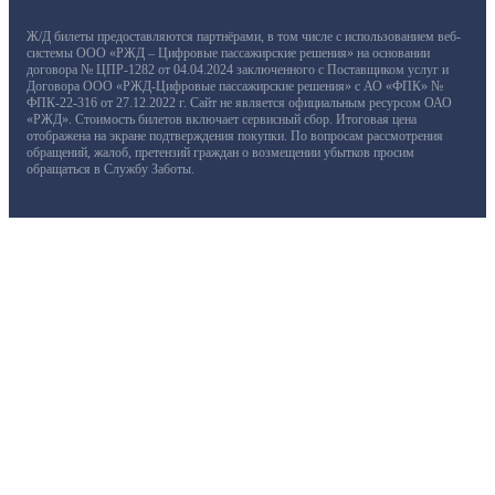
Ж/Д билеты предоставляются партнёрами, в том числе с использованием веб-
системы ООО «РЖД – Цифровые пассажирские решения» на основании
договора № ЦПР-1282 от 04.04.2024 заключенного с Поставщиком услуг и
Договора ООО «РЖД-Цифровые пассажирские решения» с АО «ФПК» №
ФПК-22-316 от 27.12.2022 г. Сайт не является официальным ресурсом ОАО
«РЖД». Стоимость билетов включает сервисный сбор. Итоговая цена
отображена на экране подтверждения покупки. По вопросам рассмотрения
обращений, жалоб, претензий граждан о возмещении убытков просим
обращаться в Службу Заботы.