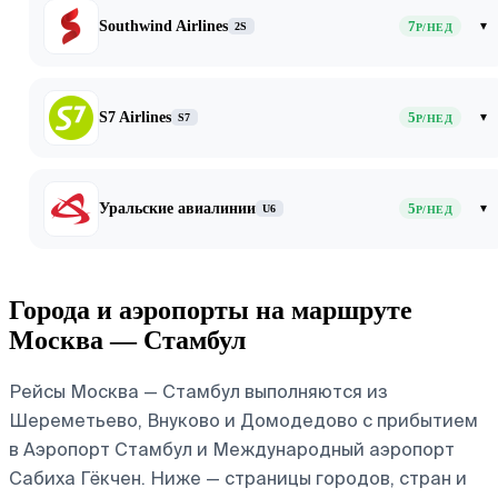
Southwind Airlines
7
▾
2S
Р/НЕД
S7 Airlines
5
▾
S7
Р/НЕД
Уральские авиалинии
5
▾
U6
Р/НЕД
Города и аэропорты на маршруте
Москва — Стамбул
Рейсы Москва — Стамбул выполняются из
Шереметьево, Внуково и Домодедово с прибытием
в Аэропорт Стамбул и Международный аэропорт
Сабиха Гёкчен. Ниже — страницы городов, стран и