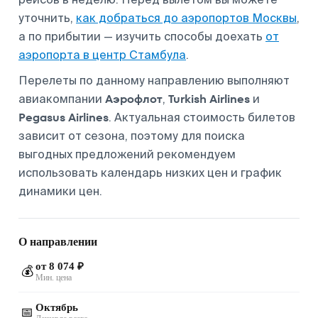
уточнить,
как добраться до аэропортов Москвы
,
а по прибытии — изучить способы доехать
от
аэропорта в центр Стамбула
.
Перелеты по данному направлению выполняют
Аэрофлот
Turkish Airlines
авиакомпании
,
и
Pegasus Airlines
. Актуальная стоимость билетов
зависит от сезона, поэтому для поиска
выгодных предложений рекомендуем
использовать календарь низких цен и график
динамики цен.
О направлении
от 8 074 ₽
💰
Мин. цена
Октябрь
📅