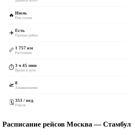
Дешевле всего
Июль
🔥
Пик сезона
Есть
✈️
Прямые рейсы
1 757 км
📏
Расстояние
3 ч 45 мин
⏱️
Время в пути
8
🛫
Авиакомпании
353 / нед.
🗓️
Рейсов
Расписание рейсов Москва — Стамбул