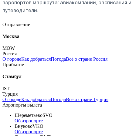
аэропортов маршрута: авиакомпании, расписания и
путеводители.
Отправление
Москва
MOW
Россия
О городе
Как добраться
Погода
Всё о стране Россия
Прибытие
Стамбул
IST
Турция
О городе
Как добраться
Погода
Всё о стране Турция
Аэропорты вылета
Шереметьево
SVO
Об аэропорте
Внуково
VKO
Об аэропорте