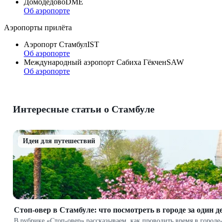
Домодедово
DME
Об аэропорте
Аэропорты прилёта
Аэропорт Стамбул
IST
Об аэропорте
Международный аэропорт Сабиха Гёкчен
SAW
Об аэропорте
Интересные статьи о Стамбуле
Идеи для путешествий
Стоп-овер в Стамбуле: что посмотреть в городе за один д
В рубрике «Стоп-овер» рассказываем, как проводить время в город