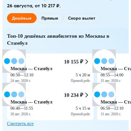
26 августа, от 10 217 ₽.
Дешёвые
Прямые
Скоро вылет
Топ-10 дешёвых авиабилетов из Москвы в
Стамбул
10 155 ₽
Москва — Стамбул
Москва — Ст
06:50
—
12:10
5 ч 20 м
08:55
—
14:00
24 авг. 2026 г.
Прямой рейс
31 авг. 2026 г.
10 234 ₽
Москва — Стамбул
Москва — Ст
06:40
—
11:55
5 ч 15 м
06:50
—
12:10
26 авг. 2026 г.
Прямой рейс
31 авг. 2026 г.
Смотреть все