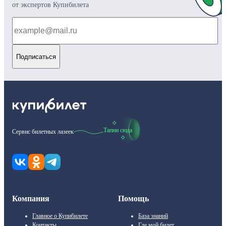
от экспертов Купибилета
Подписаться
Тапни сюда
Сервис билетных лазеек
Компания
Помощь
Главное о Купибилете
База знаний
Контакты
Где мой билет