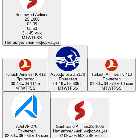
Southwind Airlines
2S 1086
02:05
05:50
3 ч 45 мин
M
T
W
T
F
S
S
Нет актуальной информации
Turkish Airlines
TK 412
Аэрофлот
SU 2170
Turkish Airlines
TK 410
Прилетел
Прилетел
Прилетел
00:43
→
04:11
4 ч
01:19
→
05:40
5 ч
01:30
→
04:57
4 ч 10 мин
M
T
W
T
F
S
S
M
T
W
T
F
S
S
M
T
W
T
F
S
S
AJet
VF 276
Southwind Airlines
2S 1086
Прилетел
Нет актуальной информации
02:50
→
06:26
4 ч 15 мин
02:05
→
05:50
3 ч 45 мин