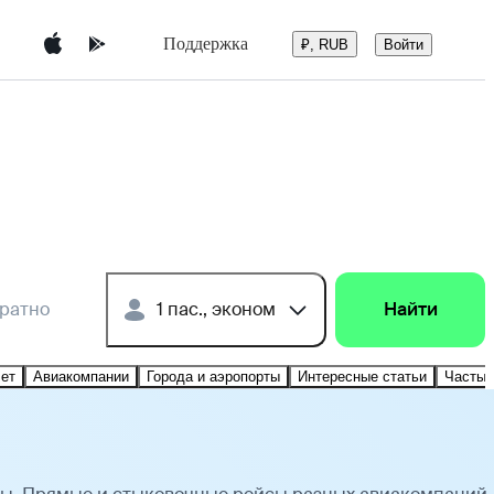
Поддержка
Войти
₽, RUB
братно
1 пас., эконом
Найти
лет
Авиакомпании
Города и аэропорты
Интересные статьи
Частые