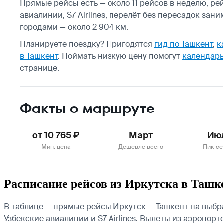
Прямые рейсы есть — около 11 рейсов в неделю, р
авиалинии, S7 Airlines, перелёт без пересадок за
городами — около 2 904 км.
Планируете поездку? Пригодятся
гид по Ташкент
,
к
в Ташкент
.
Поймать низкую цену помогут
календарь
странице.
Факты о маршруте
от 10 765 ₽
Март
Ию
Мин. цена
Дешевле всего
Пик се
Расписание рейсов из Иркутска в Ташк
В таблице — прямые рейсы Иркутск — Ташкент на выбра
Узбекские авиалинии и S7 Airlines.
Вылеты из аэропорто