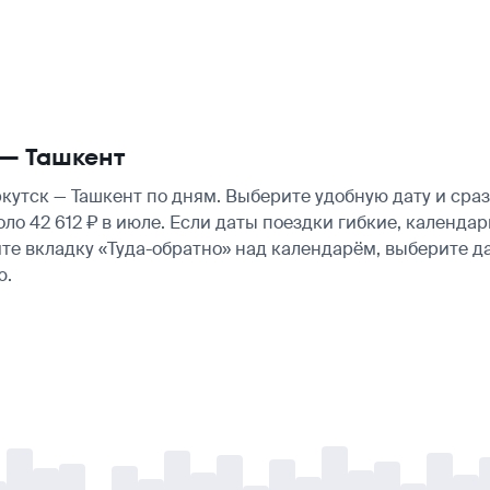
 — Ташкент
утск — Ташкент по дням. Выберите удобную дату и сра
коло 42 612 ₽ в июле. Если даты поездки гибкие, календ
те вкладку «Туда-обратно» над календарём, выберите д
ю.