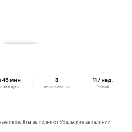
Подробнее
ч 45 мин
3
11 / нед.
емя в пути
Авиакомпании
Рейсов
рные перелёты выполняют Уральские авиалинии,