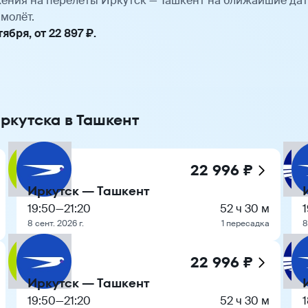
ения на перелёты Иркутск — Ташкент на ближайшие да
молёт.
бря, от 22 897 ₽.
ркутска в Ташкент
22 996 ₽
Иркутск — Ташкент
19:50
—
21:20
52 ч 30 м
1
8 сент. 2026 г.
1 пересадка
8
22 996 ₽
Иркутск — Ташкент
19:50
—
21:20
52 ч 30 м