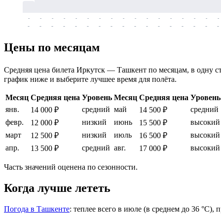
-
-
-
-
-
-
-
-
-
-
-
-
-
-
-
-
-
-
-
-
-
-
-
-
-
-
-
-
-
-
-
-
-
-
Цены по месяцам
Средняя цена билета Иркутск — Ташкент по месяцам, в одну сто
график ниже и выберите лучшее время для полёта.
Месяц
Средняя цена
Уровень
Месяц
Средняя цена
Уровень
янв.
средний
май
средний
14 000 ₽
14 500 ₽
февр.
низкий
июнь
высокий
12 000 ₽
15 500 ₽
март
низкий
июль
высокий
12 500 ₽
16 500 ₽
апр.
средний
авг.
высокий
13 500 ₽
17 000 ₽
Часть значений оценена по сезонности.
Когда лучше лететь
Погода в Ташкенте
: теплее всего в июле (в среднем до 36 °C),