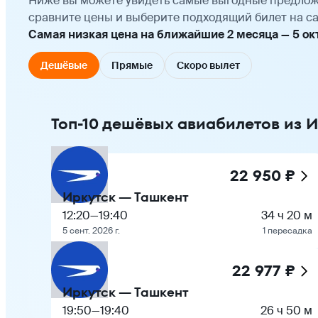
Ниже вы можете увидеть самые выгодные предлож
сравните цены и выберите подходящий билет на са
Самая низкая цена на ближайшие 2 месяца — 5 октя
Дешёвые
Прямые
Скоро вылет
Топ-10 дешёвых авиабилетов из И
22 950 ₽
Иркутск — Ташкент
12:20
—
19:40
34 ч 20 м
5 сент. 2026 г.
1 пересадка
22 977 ₽
Иркутск — Ташкент
19:50
—
19:40
26 ч 50 м