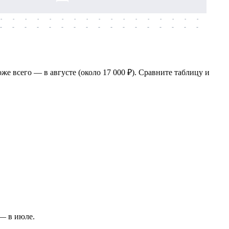
-
-
-
-
-
-
-
-
-
-
-
-
-
-
-
-
-
-
-
-
-
-
-
-
-
-
-
-
-
-
-
-
-
-
-
-
-
-
же всего — в августе (около 17 000 ₽). Сравните таблицу и
 — в июле.