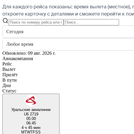
Для каждого рейса показаны: время вылета (местное), 
откроете карточку с деталями и сможете перейти к пои
Сегодня
Любое время
Обновлено: 09 авг. 2026 г.
Авиакомпания
Рейс
Вылет
Прилёт
В пути
Дни
Статус
Уральские авиалинии
U6 2719
05:00
06:45
4 ч 45 мин
M
T
W
T
F
S
S