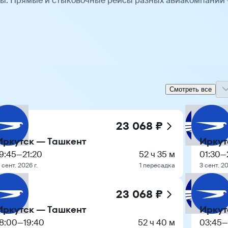
ты. Прямые и стыковочные рейсы разных авиакомпаний
Смотреть все
23 068 ₽
Иркутск — Ташкент
Иркут
9:45
—
21:20
52 ч 35 м
01:30
—
 сент. 2026 г.
1 пересадка
3 сент. 20
23 068 ₽
Иркутск — Ташкент
Иркут
18:00
—
19:40
52 ч 40 м
03:45
—