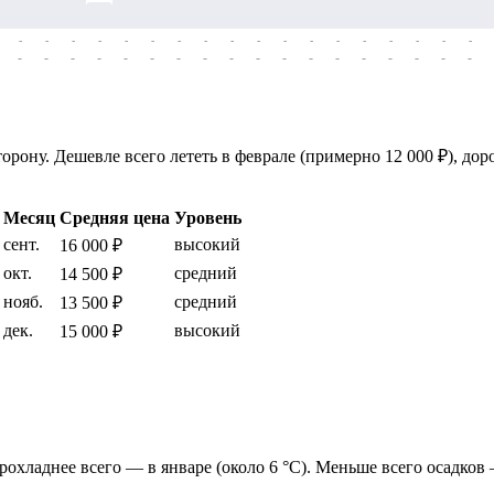
-
-
-
-
-
-
-
-
-
-
-
-
-
-
-
-
-
-
-
-
-
-
-
-
-
-
-
-
-
-
-
-
-
-
-
-
рону. Дешевле всего лететь в феврале (примерно 12 000 ₽), доро
Месяц
Средняя цена
Уровень
сент.
высокий
16 000 ₽
окт.
средний
14 500 ₽
нояб.
средний
13 500 ₽
дек.
высокий
15 000 ₽
 прохладнее всего — в январе (около 6 °C). Меньше всего осадков