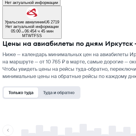
Нет актуальной информации
Уральские авиалинии
U6 2719
Нет актуальной информации
05:00
→
06:45
4 ч 45 мин
M
T
W
T
F
S
S
Цены на авиабилеты по дням Иркутск
Ниже — календарь минимальных цен на авиабилеты Ирк
на маршруте — от 10 765 ₽ в марте, самые дорогие — о
Чтобы увидеть цены на рейсы туда-обратно, переключи
минимальные цены на обратные рейсы по каждому дн
Только туда
Туда и обратно