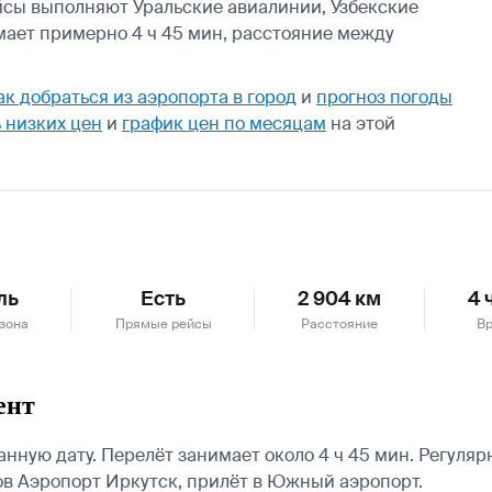
ейсы выполняют Уральские авиалинии, Узбекские
нимает примерно 4 ч 45 мин, расстояние между
ак добраться из аэропорта в город
и
прогноз погоды
 низких цен
и
график цен по месяцам
на этой
ль
Есть
2 904 км
4 
зона
Прямые рейсы
Расстояние
Вр
ент
нную дату. Перелёт занимает около 4 ч 45 мин. Регуля
в Аэропорт Иркутск, прилёт в Южный аэропорт.