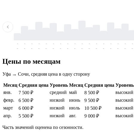
-
-
-
-
-
-
-
-
-
-
-
-
-
-
-
-
-
-
-
-
-
-
-
-
-
-
-
-
-
-
-
-
-
-
Цены по месяцам
Уфа → Сочи, средняя цена в одну сторону
Месяц
Средняя цена
Уровень
Месяц
Средняя цена
Уровень
янв.
средний
май
высокий
7 500 ₽
8 500 ₽
февр.
низкий
июнь
высокий
6 500 ₽
9 500 ₽
март
низкий
июль
высокий
6 000 ₽
10 500 ₽
апр.
низкий
авг.
высокий
5 500 ₽
9 000 ₽
Часть значений оценена по сезонности.