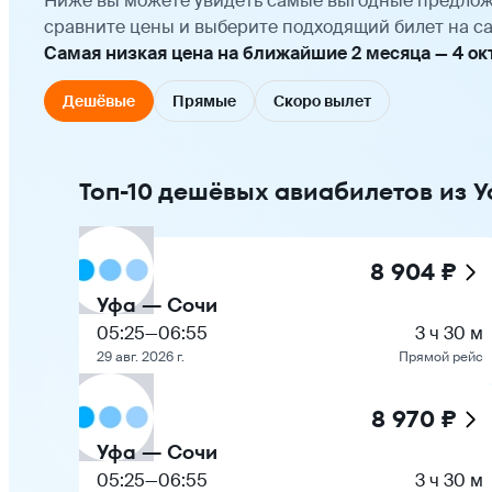
Ниже вы можете увидеть самые выгодные предлож
сравните цены и выберите подходящий билет на са
Самая низкая цена на ближайшие 2 месяца — 4 октя
Дешёвые
Прямые
Скоро вылет
Топ-10 дешёвых авиабилетов из 
8 904 ₽
Уфа — Сочи
05:25
—
06:55
3 ч 30 м
29 авг. 2026 г.
Прямой рейс
8 970 ₽
Уфа — Сочи
05:25
—
06:55
3 ч 30 м