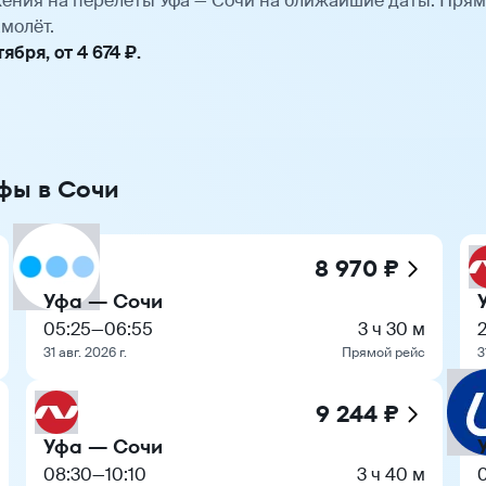
ения на перелёты Уфа — Сочи на ближайшие даты. Пря
молёт.
бря, от 4 674 ₽.
Уфы в Сочи
8 970 ₽
Уфа — Сочи
05:25
—
06:55
3 ч 30 м
31 авг. 2026 г.
Прямой рейс
3
9 244 ₽
Уфа — Сочи
08:30
—
10:10
3 ч 40 м