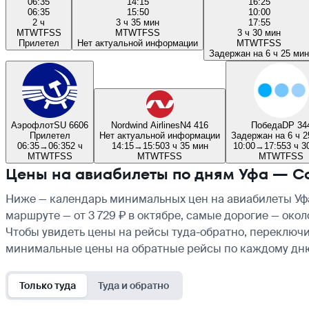
06:35
14:15
16:25
06:35
15:50
10:00
2 ч
3 ч 35 мин
17:55
M
T
W
T
F
S
S
M
T
W
T
F
S
S
3 ч 30 мин
Прилетел
Нет актуальной информации
M
T
W
T
F
S
S
Задержан на 6 ч 25 мин
Аэрофлот
SU 6606
Nordwind Airlines
N4 416
Победа
DP 34
Прилетел
Нет актуальной информации
Задержан на 6 ч 2
06:35
→
06:35
2 ч
14:15
→
15:50
3 ч 35 мин
10:00
→
17:55
3 ч 3
M
T
W
T
F
S
S
M
T
W
T
F
S
S
M
T
W
T
F
S
S
Цены на авиабилеты по дням Уфа — С
Ниже — календарь минимальных цен на авиабилеты Уфа
маршруте — от 3 729 ₽ в октябре, самые дорогие — око
Чтобы увидеть цены на рейсы туда-обратно, переключи
минимальные цены на обратные рейсы по каждому дн
Только туда
Туда и обратно