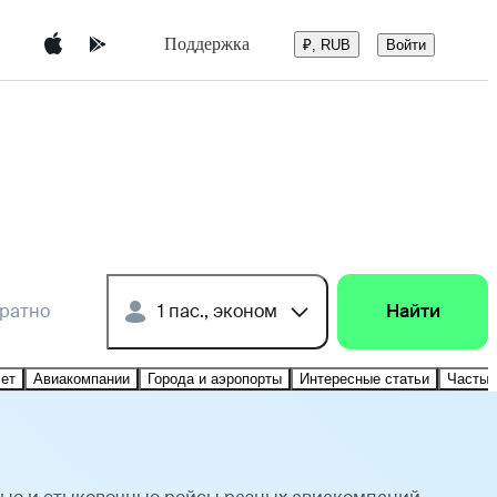
Поддержка
Войти
₽, RUB
братно
1 пас., эконом
Найти
лет
Авиакомпании
Города и аэропорты
Интересные статьи
Частые