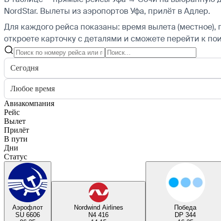
NordStar.
Вылеты из аэропортов Уфа, прилёт в Адлер.
Для каждого рейса показаны: время вылета (местное), 
откроете карточку с деталями и сможете перейти к пои
Сегодня
Любое время
Авиакомпания
Рейс
Вылет
Прилёт
В пути
Дни
Статус
Аэрофлот
Nordwind Airlines
Победа
SU 6606
N4 416
DP 344