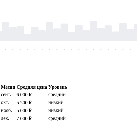
-
-
-
-
-
-
-
-
-
-
-
-
-
-
-
-
-
-
-
-
-
-
-
-
-
-
-
-
-
-
-
-
-
-
-
-
Месяц
Средняя цена
Уровень
сент.
средний
6 000 ₽
окт.
низкий
5 500 ₽
нояб.
низкий
5 000 ₽
дек.
средний
7 000 ₽