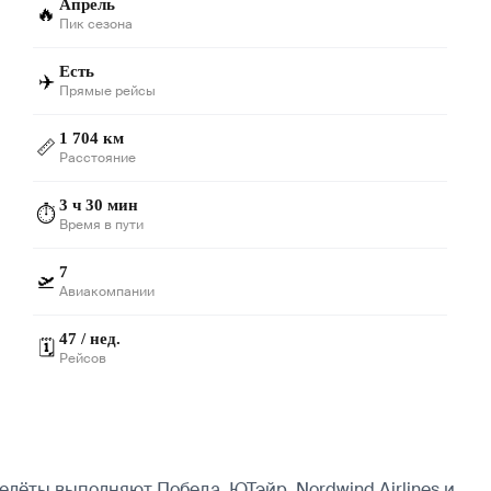
Апрель
🔥
Пик сезона
Есть
✈️
Прямые рейсы
1 704 км
📏
Расстояние
3 ч 30 мин
⏱️
Время в пути
7
🛫
Авиакомпании
47 / нед.
🗓️
Рейсов
елёты выполняют Победа, ЮТэйр, Nordwind Airlines и