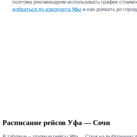
поэтому рекомендуем использовать график стоимо
добраться до аэропорта Уфы
и как доехать до горо
Расписание рейсов Уфа — Сочи
В таблице — прямые рейсы Уфа → Сочи на выбранную дат