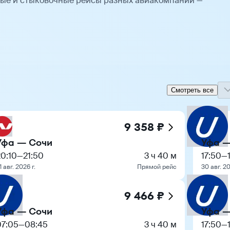
мые и стыковочные рейсы разных авиакомпаний —
Смотреть все
9 358 ₽
Уфа — Сочи
Уфа —
20:10
—
21:50
3 ч 40 м
17:50
—
1 авг. 2026 г.
Прямой рейс
30 авг. 20
9 466 ₽
Уфа — Сочи
Уфа —
07:05
—
08:45
3 ч 40 м
17:50
—