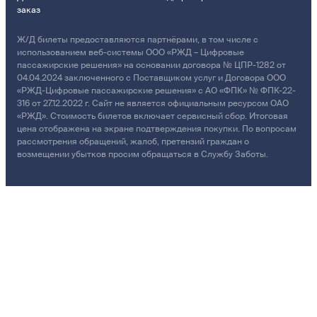
заказ
Ж/Д билеты предоставляются партнёрами, в том числе с
использованием веб-системы ООО «РЖД – Цифровые
пассажирские решения» на основании договора № ЦПР-1282 от
04.04.2024 заключенного с Поставщиком услуг и Договора ООО
«РЖД-Цифровые пассажирские решения» с АО «ФПК» № ФПК-22-
316 от 27.12.2022 г. Сайт не является официальным ресурсом ОАО
«РЖД». Стоимость билетов включает сервисный сбор. Итоговая
цена отображена на экране подтверждения покупки. По вопросам
рассмотрения обращений, жалоб, претензий граждан о
возмещении убытков просим обращаться в Службу Заботы.