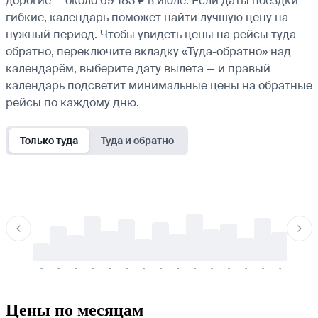
дорогие — около 69 183 ₽ в июле. Если даты поездки
гибкие, календарь поможет найти лучшую цену на
нужный период. Чтобы увидеть цены на рейсы туда-
обратно, переключите вкладку «Туда-обратно» над
календарём, выберите дату вылета — и правый
календарь подсветит минимальные цены на обратные
рейсы по каждому дню.
Только туда
Туда и обратно
-
-
-
-
-
-
-
-
-
-
-
-
-
-
-
-
-
-
-
-
-
-
-
-
-
-
-
-
-
-
-
-
-
-
Цены по месяцам