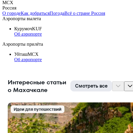
MCX
Россия
О городе
Как добраться
Погода
Всё о стране Россия
Аэропорты вылета
Курумоч
KUF
Об аэропорте
Аэропорты прилёта
Уйташ
MCX
Об аэропорте
Интересные статьи
Смотреть все
о Махачкале
Идеи для путешествий