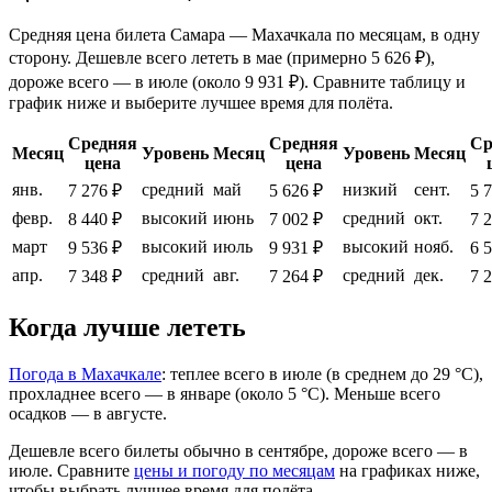
Средняя цена билета Самара — Махачкала по месяцам, в одну
сторону. Дешевле всего лететь в мае (примерно 5 626 ₽),
дороже всего — в июле (около 9 931 ₽). Сравните таблицу и
график ниже и выберите лучшее время для полёта.
Средняя
Средняя
Ср
Месяц
Уровень
Месяц
Уровень
Месяц
цена
цена
янв.
средний
май
низкий
сент.
7 276 ₽
5 626 ₽
5 
февр.
высокий
июнь
средний
окт.
8 440 ₽
7 002 ₽
7 
март
высокий
июль
высокий
нояб.
9 536 ₽
9 931 ₽
6 
апр.
средний
авг.
средний
дек.
7 348 ₽
7 264 ₽
7 
Когда лучше лететь
Погода в Махачкале
: теплее всего в июле (в среднем до 29 °C),
прохладнее всего — в январе (около 5 °C). Меньше всего
осадков — в августе.
Дешевле всего билеты обычно в сентябре, дороже всего — в
июле.
Сравните
цены и погоду по месяцам
на графиках ниже,
чтобы выбрать лучшее время для полёта.