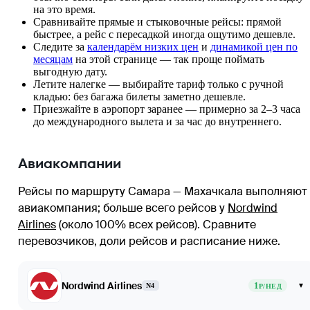
на это время.
Сравнивайте прямые и стыковочные рейсы: прямой
быстрее, а рейс с пересадкой иногда ощутимо дешевле.
Следите за
календарём низких цен
и
динамикой цен по
месяцам
на этой странице — так проще поймать
выгодную дату.
Летите налегке — выбирайте тариф только с ручной
кладью: без багажа билеты заметно дешевле.
Приезжайте в аэропорт заранее — примерно за 2–3 часа
до международного вылета и за час до внутреннего.
Авиакомпании
Рейсы по маршруту Самара — Махачкала выполняют 
авиакомпания
; больше всего рейсов у
Nordwind
Airlines
(около 100% всех рейсов)
. Сравните
перевозчиков, доли рейсов и расписание ниже.
Nordwind Airlines
1
▾
N4
Р/НЕД