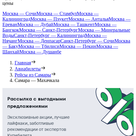
цены
Москва — Сочи
Москва — Стамбул
Москва —
Калининград
Москва — Пхукет
Москва — Анталья
Москва —
Ереван
Москва — Дубай
Москва — Ташкент
Москва —
Бангкок
Москва — Санкт-Петербург
Москва — Минеральные
Воды
Санкт-Петербург — Калининград
Москва —
Нячанг
Москва — Денпасар
Санкт-Петербург — Сочи
Москва
— Баку
Москва — Тбилиси
Москва — Пекин
Москва —
Шанхай
Москва — Душанбе
Главная
Авиабилеты
Рейсы из Самары
Самара — Махачкала
Рассылка с выгодными
предложениями
Эксклюзивные акции, лучшие
лайфхаки, заботливые
рекомендации от экспертов
Купибилета