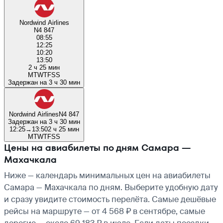
Nordwind Airlines
N4 847
08:55
12:25
10:20
13:50
2 ч 25 мин
M
T
W
T
F
S
S
Задержан на 3 ч 30 мин
Nordwind Airlines
N4 847
Задержан на 3 ч 30 мин
12:25
→
13:50
2 ч 25 мин
M
T
W
T
F
S
S
Цены на авиабилеты по дням Самара —
Махачкала
Ниже — календарь минимальных цен на авиабилеты
Самара — Махачкала по дням. Выберите удобную дату
и сразу увидите стоимость перелёта. Самые дешёвые
рейсы на маршруте — от 4 568 ₽ в сентябре, самые