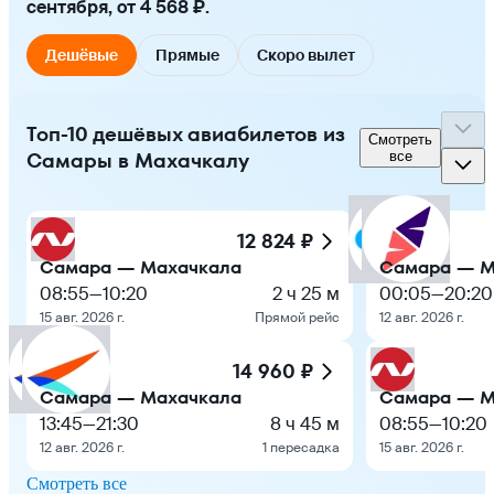
сентября, от 4 568 ₽.
Дешёвые
Прямые
Скоро вылет
Топ-10 дешёвых авиабилетов из
Смотреть
Самары в Махачкалу
все
12 824 ₽
Самара — Махачкала
Самара — М
08:55
—
10:20
2 ч 25 м
00:05
—
20:20
15 авг. 2026 г.
Прямой рейс
12 авг. 2026 г.
14 960 ₽
Самара — Махачкала
Самара — М
13:45
—
21:30
8 ч 45 м
08:55
—
10:20
12 авг. 2026 г.
1 пересадка
15 авг. 2026 г.
Смотреть все