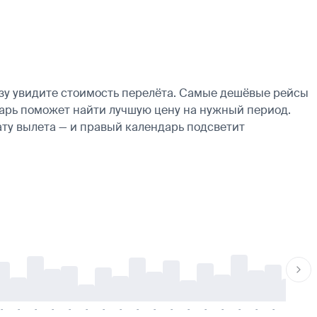
зу увидите стоимость перелёта. Самые дешёвые рейсы
ендарь поможет найти лучшую цену на нужный период.
ату вылета — и правый календарь подсветит
-
-
-
-
-
-
-
-
-
-
-
-
-
-
-
-
-
-
-