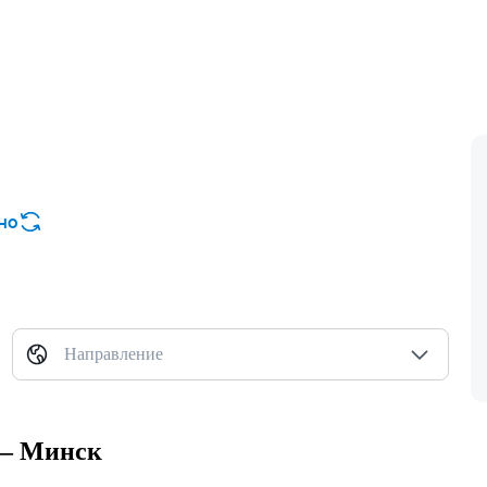
но
Направление
 — Минск