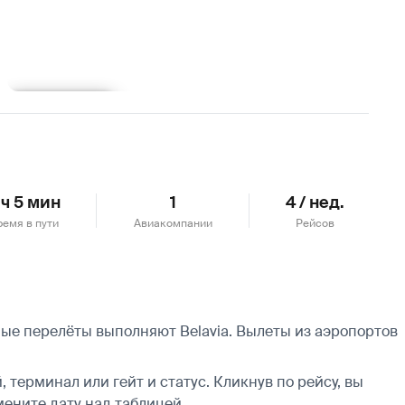
Подробнее
 ч 5 мин
1
4 / нед.
ремя в пути
Авиакомпании
Рейсов
ные перелёты выполняют Belavia.
Вылеты из аэропортов
 терминал или гейт и статус. Кликнув по рейсу, вы
мените дату над таблицей.