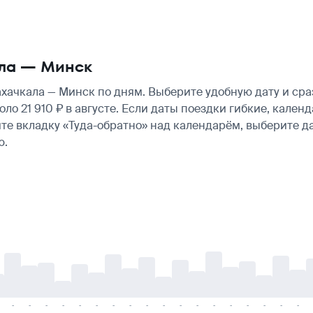
ала — Минск
ачкала — Минск по дням. Выберите удобную дату и сра
коло 21 910 ₽ в августе. Если даты поездки гибкие, кал
те вкладку «Туда-обратно» над календарём, выберите д
ю.
-
-
-
-
-
-
-
-
-
-
-
-
-
-
-
-
-
-