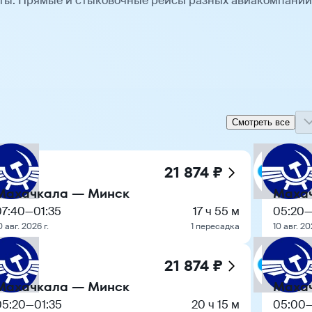
ты. Прямые и стыковочные рейсы разных авиакомпаний
Смотреть все
21 874 ₽
Махачкала — Минск
Маха
07:40
—
01:35
17 ч 55 м
05:20
0 авг. 2026 г.
1 пересадка
10 авг. 20
21 874 ₽
Махачкала — Минск
Маха
05:20
—
01:35
20 ч 15 м
05:00