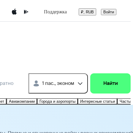
Поддержка
Войти
₽, RUB
братно
1 пас., эконом
Найти
лет
Авиакомпании
Города и аэропорты
Интересные статьи
Частые