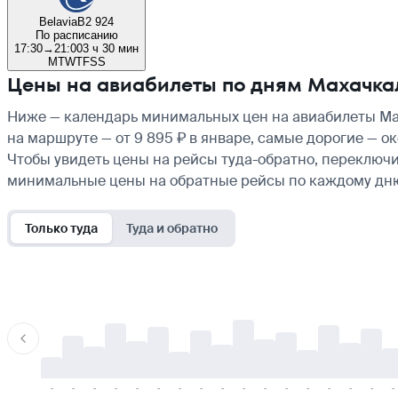
Belavia
B2 924
По расписанию
17:30
→
21:00
3 ч 30 мин
M
T
W
T
F
S
S
Цены на авиабилеты по дням Махачк
Ниже — календарь минимальных цен на авиабилеты Мах
на маршруте — от 9 895 ₽ в январе, самые дорогие — о
Чтобы увидеть цены на рейсы туда-обратно, переключи
минимальные цены на обратные рейсы по каждому дн
Только туда
Туда и обратно
-
-
-
-
-
-
-
-
-
-
-
-
-
-
-
-
-