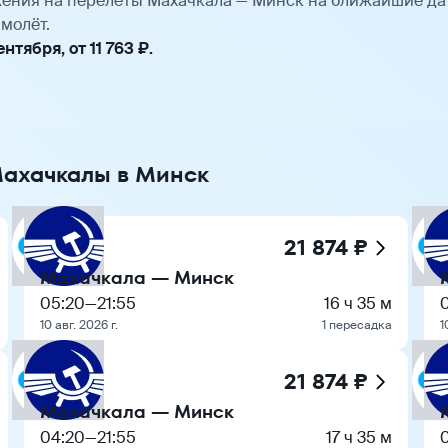
ения на перелёты Махачкала — Минск на ближайшие да
молёт.
тября, от 11 763 ₽.
Махачкалы в Минск
21 874 ₽
Махачкала — Минск
05:20
—
21:55
16 ч 35 м
10 авг. 2026 г.
1 пересадка
1
21 874 ₽
Махачкала — Минск
04:20
—
21:55
17 ч 35 м