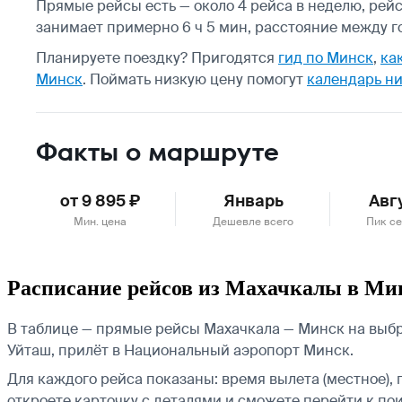
Прямые рейсы есть — около 4 рейса в неделю, рейс
занимает примерно 6 ч 5 мин, расстояние между го
Планируете поездку? Пригодятся
гид по Минск
,
ка
Минск
.
Поймать низкую цену помогут
календарь ни
Факты о маршруте
от 9 895 ₽
Январь
Авг
Мин. цена
Дешевле всего
Пик с
Расписание рейсов из Махачкалы в Ми
В таблице — прямые рейсы Махачкала — Минск на выбра
Уйташ, прилёт в Национальный аэропорт Минск.
Для каждого рейса показаны: время вылета (местное), 
откроете карточку с деталями и сможете перейти к пои