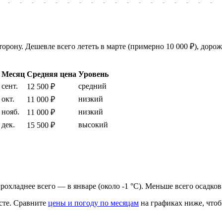
-
-
-
-
-
-
-
-
-
-
-
-
-
-
-
-
-
-
рону. Дешевле всего лететь в марте (примерно 10 000 ₽), дороже
Месяц
Средняя цена
Уровень
сент.
средний
12 500 ₽
окт.
низкий
11 000 ₽
нояб.
низкий
11 000 ₽
дек.
высокий
15 500 ₽
, прохладнее всего — в январе (около -1 °C). Меньше всего осадко
сте.
Сравните
цены и погоду по месяцам
на графиках ниже, чтоб