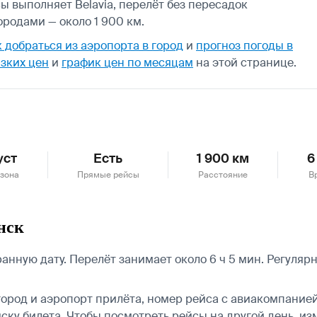
ы выполняет Belavia, перелёт без пересадок
родами — около 1 900 км.
к добраться из аэропорта в город
и
прогноз погоды в
зких цен
и
график цен по месяцам
на этой странице.
уст
Есть
1 900 км
6
езона
Прямые рейсы
Расстояние
В
нск
нную дату. Перелёт занимает около 6 ч 5 мин. Регуляр
город и аэропорт прилёта, номер рейса с авиакомпанией,
ску билета.
Чтобы посмотреть рейсы на другой день, из