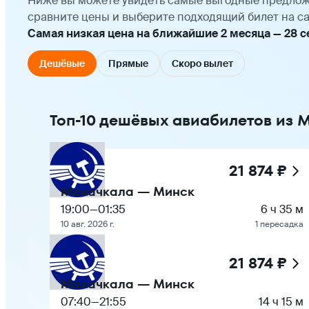
Ниже вы можете увидеть самые выгодные предлож
сравните цены и выберите подходящий билет на са
Самая низкая цена на ближайшие 2 месяца — 28 сен
Дешёвые
Прямые
Скоро вылет
Топ-10 дешёвых авиабилетов из 
21 874 ₽
Махачкала — Минск
19:00
—
01:35
6 ч 35 м
10 авг. 2026 г.
1 пересадка
21 874 ₽
Махачкала — Минск
07:40
—
21:55
14 ч 15 м