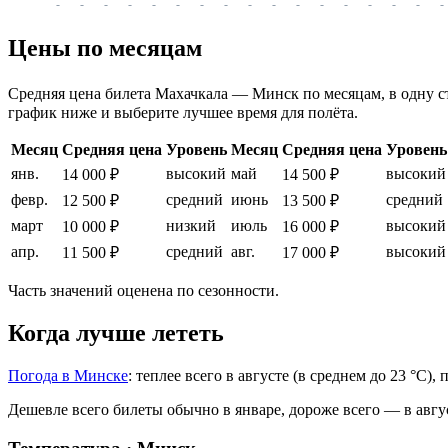
-
-
-
-
-
-
-
-
-
-
-
-
-
-
-
-
-
Цены по месяцам
Средняя цена билета Махачкала — Минск по месяцам, в одну сто
график ниже и выберите лучшее время для полёта.
Месяц
Средняя цена
Уровень
Месяц
Средняя цена
Уровень
янв.
высокий
май
высокий
14 000 ₽
14 500 ₽
февр.
средний
июнь
средний
12 500 ₽
13 500 ₽
март
низкий
июль
высокий
10 000 ₽
16 000 ₽
апр.
средний
авг.
высокий
11 500 ₽
17 000 ₽
Часть значений оценена по сезонности.
Когда лучше лететь
Погода в Минске
: теплее всего в августе (в среднем до 23 °C)
Дешевле всего билеты обычно в январе, дороже всего — в авгу