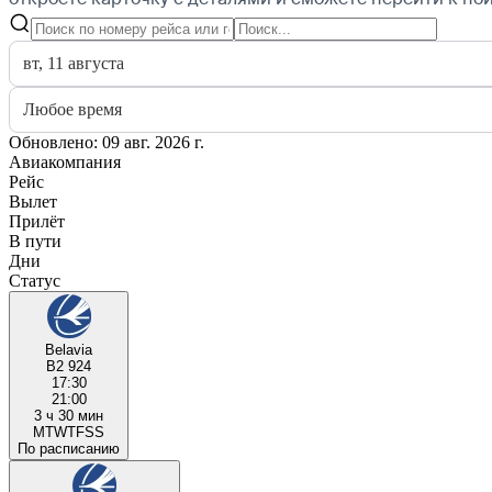
вт, 11 августа
Любое время
Обновлено: 09 авг. 2026 г.
Авиакомпания
Рейс
Вылет
Прилёт
В пути
Дни
Статус
Belavia
B2 924
17:30
21:00
3 ч 30 мин
M
T
W
T
F
S
S
По расписанию