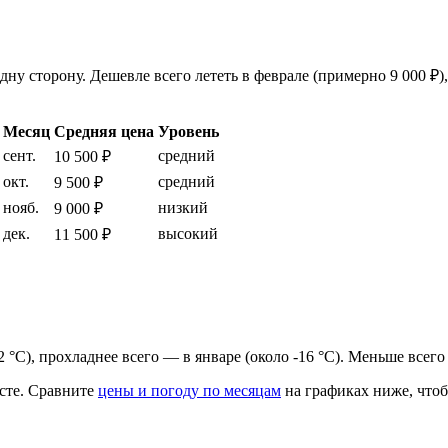
у сторону. Дешевле всего лететь в феврале (примерно 9 000 ₽),
Месяц
Средняя цена
Уровень
сент.
средний
10 500 ₽
окт.
средний
9 500 ₽
нояб.
низкий
9 000 ₽
дек.
высокий
11 500 ₽
22 °C), прохладнее всего — в январе (около -16 °C). Меньше всег
сте.
Сравните
цены и погоду по месяцам
на графиках ниже, чтоб