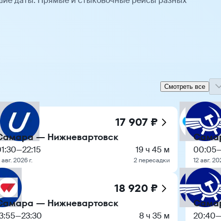
ие даты. Прямые и стыковочные рейсы разных
Смотреть все
17 907 ₽
Самара — Нижневартовск
Сама
01:30
—
22:15
19 ч 45 м
00:05
 авг. 2026 г.
2 пересадки
12 авг. 20
18 920 ₽
Самара — Нижневартовск
Сама
3:55
—
23:30
8 ч 35 м
20:40