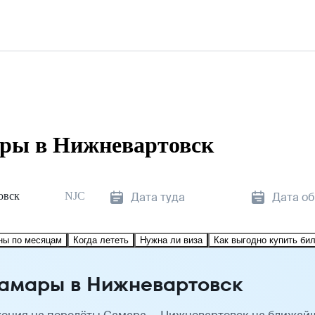
ры в Нижневартовск
овск
NJC
Дата туда
Дата о
ны по месяцам
Когда лететь
Нужна ли виза
Как выгодно купить би
Самары в Нижневартовск