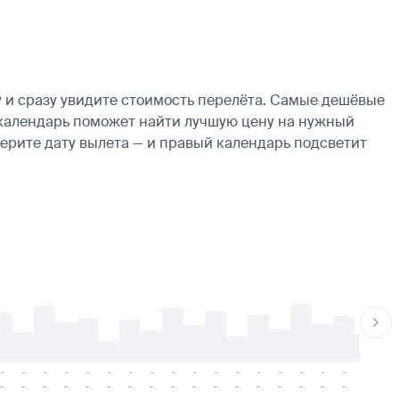
 и сразу увидите стоимость перелёта. Самые дешёвые
е, календарь поможет найти лучшую цену на нужный
берите дату вылета — и правый календарь подсветит
-
-
-
-
-
-
-
-
-
-
-
-
-
-
-
-
-
-
-
-
-
-
-
-
-
-
-
-
-
-
-
-
-
-
-
-
-
-