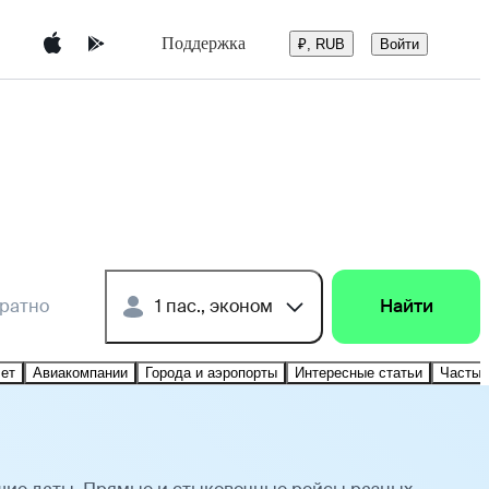
Поддержка
Войти
₽, RUB
братно
1 пас., эконом
Найти
лет
Авиакомпании
Города и аэропорты
Интересные статьи
Частые