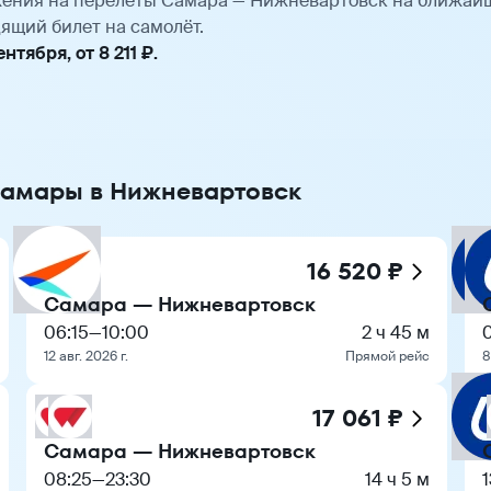
ения на перелёты Самара — Нижневартовск на ближайш
ящий билет на самолёт.
тября, от 8 211 ₽.
Самары в Нижневартовск
16 520 ₽
Самара — Нижневартовск
06:15
—
10:00
2 ч 45 м
12 авг. 2026 г.
Прямой рейс
8
17 061 ₽
Самара — Нижневартовск
08:25
—
23:30
14 ч 5 м
1