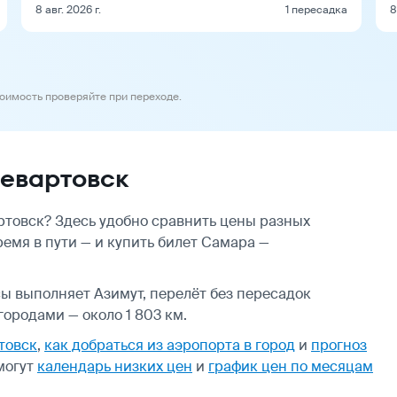
8 авг. 2026 г.
1 пересадка
8
тоимость проверяйте при переходе.
евартовск
товск? Здесь удобно сравнить цены разных
ремя в пути — и купить билет Самара —
сы выполняет Азимут, перелёт без пересадок
ородами — около 1 803 км.
товск
,
как добраться из аэропорта в город
и
прогноз
могут
календарь низких цен
и
график цен по месяцам