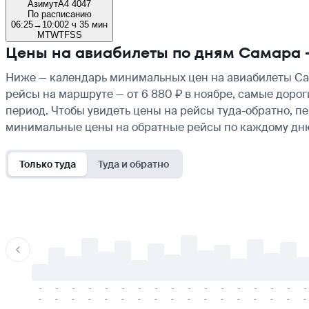
Азимут
A4 4047
По расписанию
06:25
→
10:00
2 ч 35 мин
M
T
W
T
F
S
S
Цены на авиабилеты по дням Самара
Ниже — календарь минимальных цен на авиабилеты Сам
рейсы на маршруте — от 6 880 ₽ в ноябре, самые дорог
период. Чтобы увидеть цены на рейсы туда-обратно, п
минимальные цены на обратные рейсы по каждому дн
Только туда
Туда и обратно
-
-
-
-
-
-
-
-
-
-
-
-
-
-
-
-
-
-
-
-
-
-
-
-
-
-
-
-
-
-
-
-
-
-