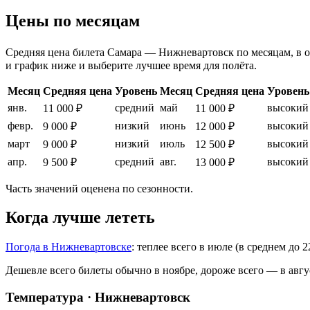
Цены по месяцам
Средняя цена билета Самара — Нижневартовск по месяцам, в одн
и график ниже и выберите лучшее время для полёта.
Месяц
Средняя цена
Уровень
Месяц
Средняя цена
Уровень
янв.
средний
май
высокий
11 000 ₽
11 000 ₽
февр.
низкий
июнь
высокий
9 000 ₽
12 000 ₽
март
низкий
июль
высокий
9 000 ₽
12 500 ₽
апр.
средний
авг.
высокий
9 500 ₽
13 000 ₽
Часть значений оценена по сезонности.
Когда лучше лететь
Погода в Нижневартовске
: теплее всего в июле (в среднем до 
Дешевле всего билеты обычно в ноябре, дороже всего — в авгу
Температура · Нижневартовск