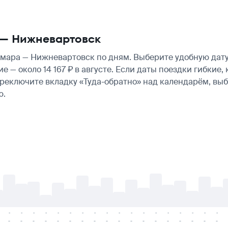
 — Нижневартовск
ара — Нижневартовск по дням. Выберите удобную дату
ие — около 14 167 ₽ в августе. Если даты поездки гибки
ереключите вкладку «Туда-обратно» над календарём, вы
ю.
-
-
-
-
-
-
-
-
-
-
-
-
-
-
-
-
-
-
-
-
-
-
-
-
-
-
-
-
-
-
-
-
-
-
-
-