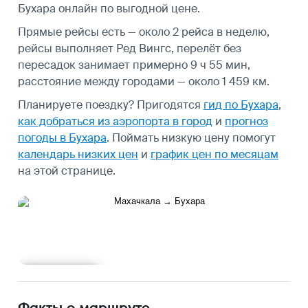
Бухара онлайн по выгодной цене.
Прямые рейсы есть — около 2 рейса в неделю,
рейсы выполняет Ред Вингс, перелёт без
пересадок занимает примерно 9 ч 55 мин,
расстояние между городами — около 1 459 км.
Планируете поездку? Пригодятся
гид по Бухара
,
как добраться из аэропорта в город
и
прогноз
погоды в Бухара
.
Поймать низкую цену помогут
календарь низких цен
и
график цен по месяцам
на этой странице.
Подробнее
Факты о маршруте