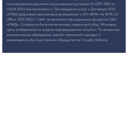
пассажирские решения» на основании договора № ЦПР-1282 от
04.04.2024 заключенного с Поставщиком услуг и Договора ООО
«РЖД-Цифровые пассажирские решения» с АО «ФПК» № ФПК-22-
316 от 27.12.2022 г. Сайт не является официальным ресурсом ОАО
«РЖД». Стоимость билетов включает сервисный сбор. Итоговая
цена отображена на экране подтверждения покупки. По вопросам
рассмотрения обращений, жалоб, претензий граждан о
возмещении убытков просим обращаться в Службу Заботы.