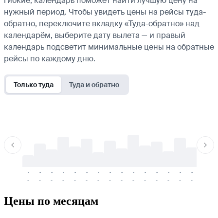
гибкие, календарь поможет найти лучшую цену на
нужный период. Чтобы увидеть цены на рейсы туда-
обратно, переключите вкладку «Туда-обратно» над
календарём, выберите дату вылета — и правый
календарь подсветит минимальные цены на обратные
рейсы по каждому дню.
Только туда
Туда и обратно
-
-
-
-
-
-
-
-
-
-
-
-
-
-
-
-
-
-
-
-
-
-
-
-
-
-
-
-
-
-
-
-
-
-
Цены по месяцам