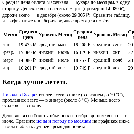
Средняя цена билета Махачкала — Бухара по месяцам, в одну
сторону. Дешевле всего лететь в марте (примерно 14 080 ₽),
дороже всего — в декабре (около 29 305 ₽). Сравните таблицу
и график ниже и выберите лучшее время для полёта.
Средняя
Средняя
Ср
Месяц
Уровень
Месяц
Уровень
Месяц
цена
цена
янв.
средний
май
средний
сент.
19 473 ₽
18 208 ₽
20
февр.
низкий
июнь
низкий
окт.
15 969 ₽
16 179 ₽
22
март
низкий
июль
средний
нояб.
14 080 ₽
18 757 ₽
28
апр.
средний
авг.
средний
дек.
16 261 ₽
19 749 ₽
29
Когда лучше лететь
Погода в Бухаре
: теплее всего в июле (в среднем до 39 °C),
прохладнее всего — в январе (около 8 °C). Меньше всего
осадков — в июне.
Дешевле всего билеты обычно в сентябре, дороже всего — в
июле.
Сравните
цены и погоду по месяцам
на графиках ниже,
чтобы выбрать лучшее время для полёта.