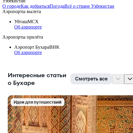
Узбекистан
О городе
Как добраться
Погода
Всё о стране Узбекистан
Аэропорты вылета
Уйташ
MCX
Об аэропорте
Аэропорты прилёта
Аэропорт Бухара
BHK
Об аэропорте
Интересные статьи
Смотреть все
о Бухаре
Идеи для путешествий