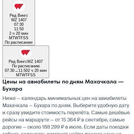
Ред Вингс
WZ 1407
07:30
11:50
2 ч 20 мин
M
T
W
T
F
S
S
По расписанию
Ред Вингс
WZ 1407
По расписанию
07:30
→
11:50
2 ч 20 мин
M
T
W
T
F
S
S
Цены на авиабилеты по дням Махачкала —
Бухара
Ниже — календарь минимальных цен на авиабилеты
Махачкала — Бухара по дням. Выберите удобную дату
и сразу увидите стоимость перелёта. Самые дешёвые
рейсы на маршруте — от 15 364 ₽ в сентябре, самые
дорогие — около 188 299 ₽ в июле. Если даты поездки