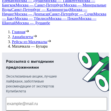
Ереван
Москва — Дубай
Москва — Ташкент
Москва —
Бангкок
Москва — Санкт-Петербург
Москва — Минеральные
Воды
Санкт-Петербург — Калининград
Москва —
Нячанг
Москва — Денпасар
Санкт-Петербург — Сочи
Москва
— Баку
Москва — Тбилиси
Москва — Пекин
Москва —
Шанхай
Москва — Душанбе
Главная
Авиабилеты
Рейсы из Махачкалы
Махачкала — Бухара
Рассылка с выгодными
предложениями
Эксклюзивные акции, лучшие
лайфхаки, заботливые
рекомендации от экспертов
Купибилета