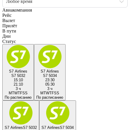
Любое время
Авиакомпания
Рейс
Вылет
Прилёт
В пути
Дни
Статус
S7 Airlines
S7 Airlines
S7 5032
S7 5034
15:10
23:30
21:10
05:30
3 ч
3 ч
M
T
W
T
F
S
S
M
T
W
T
F
S
S
По расписанию
По расписанию
S7 Airlines
S7 5032
S7 Airlines
S7 5034