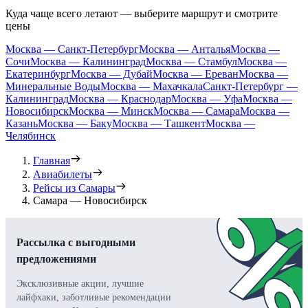
Куда чаще всего летают — выберите маршрут и смотрите
цены
Москва — Санкт-Петербург
Москва — Анталья
Москва —
Сочи
Москва — Калининград
Москва — Стамбул
Москва —
Екатеринбург
Москва — Дубай
Москва — Ереван
Москва —
Минеральные Воды
Москва — Махачкала
Санкт-Петербург —
Калининград
Москва — Краснодар
Москва — Уфа
Москва —
Новосибирск
Москва — Минск
Москва — Самара
Москва —
Казань
Москва — Баку
Москва — Ташкент
Москва —
Челябинск
Главная
Авиабилеты
Рейсы из Самары
Самара — Новосибирск
Рассылка с выгодными
предложениями
Эксклюзивные акции, лучшие
лайфхаки, заботливые рекомендации