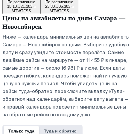
По расписанию
По расписанию
15:10
→
21:10
3 ч
23:30
→
05:30
3 ч
M
T
W
T
F
S
S
M
T
W
T
F
S
S
Цены на авиабилеты по дням Самара —
Новосибирск
Ниже — календарь минимальных цен на авиабилеты
Самара — Новосибирск по дням. Выберите удобную
дату и сразу увидите стоимость перелёта. Самые
дешёвые рейсы на маршруте — от 11 455 ₽ в январе,
самые дорогие — около 16 981 ₽ в июле. Если даты
поездки гибкие, календарь поможет найти лучшую
цену на нужный период. Чтобы увидеть цены на
рейсы туда-обратно, переключите вкладку «Туда-
обратно» над календарём, выберите дату вылета —
и правый календарь подсветит минимальные цены
на обратные рейсы по каждому дню.
Только туда
Туда и обратно