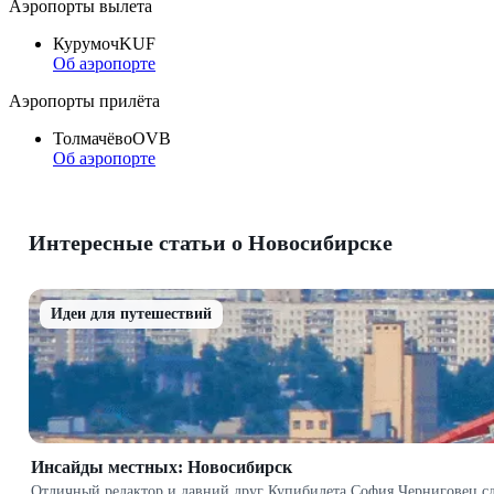
Аэропорты вылета
Курумоч
KUF
Об аэропорте
Аэропорты прилёта
Толмачёво
OVB
Об аэропорте
Интересные статьи о Новосибирске
Идеи для путешествий
Инсайды местных: Новосибирск
Отличный редактор и давний друг Купибилета София Черниговец сде