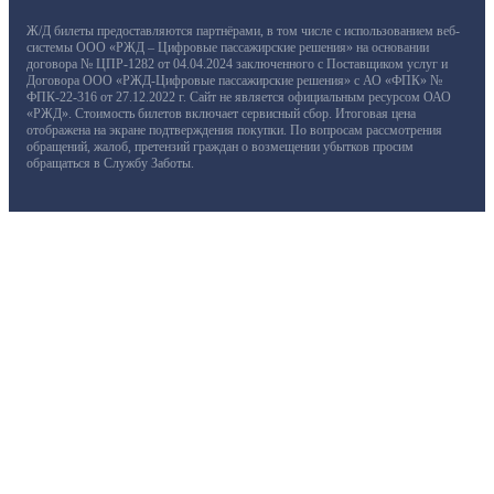
Ж/Д билеты предоставляются партнёрами, в том числе с использованием веб-
системы ООО «РЖД – Цифровые пассажирские решения» на основании
договора № ЦПР-1282 от 04.04.2024 заключенного с Поставщиком услуг и
Договора ООО «РЖД-Цифровые пассажирские решения» с АО «ФПК» №
ФПК-22-316 от 27.12.2022 г. Сайт не является официальным ресурсом ОАО
«РЖД». Стоимость билетов включает сервисный сбор. Итоговая цена
отображена на экране подтверждения покупки. По вопросам рассмотрения
обращений, жалоб, претензий граждан о возмещении убытков просим
обращаться в Службу Заботы.