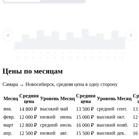
-
-
-
-
-
-
-
-
-
-
-
-
-
-
-
-
-
-
-
-
-
-
-
-
-
-
-
-
-
-
-
-
-
-
Цены по месяцам
Самара → Новосибирск, средняя цена в одну сторону
Средняя
Средняя
Ср
Месяц
Уровень
Месяц
Уровень
Месяц
цена
цена
янв.
высокий
май
средний
сент.
14 800 ₽
13 500 ₽
13
февр.
низкий
июнь
высокий
окт.
12 000 ₽
15 000 ₽
12
март
средний
июль
высокий
нояб.
12 800 ₽
16 000 ₽
12
апр.
низкий
авг.
высокий
дек.
12 500 ₽
15 500 ₽
16