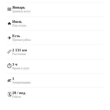
Январь
📅
Дешевле всего
Июль
🔥
Пик сезона
Есть
✈️
Прямые рейсы
2 131 км
📏
Расстояние
3 ч
⏱️
Время в пути
1
🛫
Авиакомпании
28 / нед.
🗓️
Рейсов