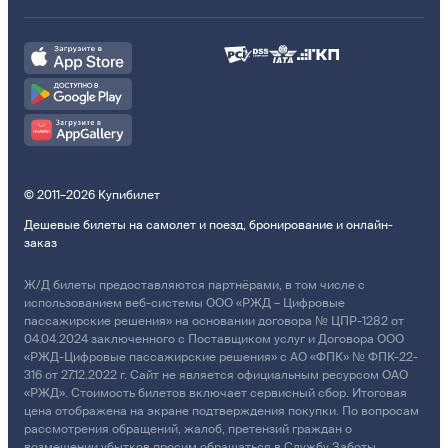
© 2011–2026 Купибилет
Дешевые билеты на самолет и поезд, бронирование и онлайн-
заказ
Ж/Д билеты предоставляются партнёрами, в том числе с
использованием веб-системы ООО «РЖД – Цифровые
пассажирские решения» на основании договора № ЦПР-1282 от
04.04.2024 заключенного с Поставщиком услуг и Договора ООО
«РЖД-Цифровые пассажирские решения» с АО «ФПК» № ФПК-22-
316 от 27.12.2022 г. Сайт не является официальным ресурсом ОАО
«РЖД». Стоимость билетов включает сервисный сбор. Итоговая
цена отображена на экране подтверждения покупки. По вопросам
рассмотрения обращений, жалоб, претензий граждан о
возмещении убытков просим обращаться в Службу Заботы.