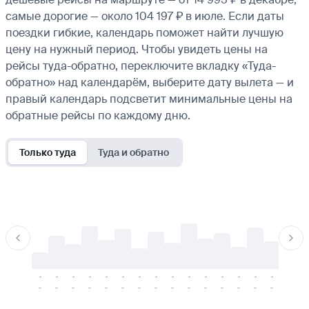
самые дорогие — около 104 197 ₽ в июле. Если даты
поездки гибкие, календарь поможет найти лучшую
цену на нужный период. Чтобы увидеть цены на
рейсы туда-обратно, переключите вкладку «Туда-
обратно» над календарём, выберите дату вылета — и
правый календарь подсветит минимальные цены на
обратные рейсы по каждому дню.
Только туда
Туда и обратно
-
-
-
-
-
-
-
-
-
-
-
-
-
-
-
-
-
-
-
-
-
-
-
-
-
-
-
-
-
-
-
-
-
-