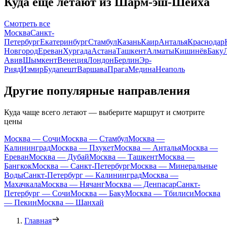
Куда ещё летают из Шарм-эш-Шейха
Смотреть все
Москва
Санкт-
Петербург
Екатеринбург
Стамбул
Казань
Каир
Анталья
Краснодар
Новгород
Ереван
Хургада
Астана
Ташкент
Алматы
Кишинёв
Баку
Авив
Шымкент
Венеция
Лондон
Берлин
Эр-
Рияд
Измир
Будапешт
Варшава
Прага
Медина
Неаполь
Другие популярные направления
Куда чаще всего летают — выберите маршрут и смотрите
цены
Москва — Сочи
Москва — Стамбул
Москва —
Калининград
Москва — Пхукет
Москва — Анталья
Москва —
Ереван
Москва — Дубай
Москва — Ташкент
Москва —
Бангкок
Москва — Санкт-Петербург
Москва — Минеральные
Воды
Санкт-Петербург — Калининград
Москва —
Махачкала
Москва — Нячанг
Москва — Денпасар
Санкт-
Петербург — Сочи
Москва — Баку
Москва — Тбилиси
Москва
— Пекин
Москва — Шанхай
Главная