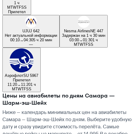
1 ч
M
T
W
T
F
S
S
Прилетел
UJ
UJ 642
Nesma Airlines
NE 447
Нет актуальной информации
Задержан на 1 ч 30 мин
00:10
→
04:30
5 ч 20 мин
03:00
→
01:30
1 ч
—
M
T
W
T
F
S
S
Аэрофлот
SU 5967
Прилетел
11:20
→
11:20
1 ч
M
T
W
T
F
S
S
Цены на авиабилеты по дням Самара —
Шарм-эш-Шейх
Ниже — календарь минимальных цен на авиабилеты
Самара — Шарм-эш-Шейх по дням. Выберите удобную
дату и сразу увидите стоимость перелёта. Самые
дешёвые рейсы на маршруте — от 14 995 ₽ в декабре,