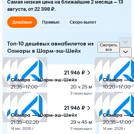
Самая низкая цена на ближайшие 2 месяца — 13
августа, от 22 398 ₽.
Дешёвые
Прямые
Скоро вылет
Топ-10 дешёвых авиабилетов из
Смотреть
Самары в Шарм-эш-Шейх
все
21 946 ₽
Самара — Шарм-эш-Шейх
Самара — 
21:35
—
17:00
20 ч 25 м
10:20
—
17:00
14 авг. 2026 г.
3 пересадки
14 авг. 2026 г.
21 946 ₽
Самара — Шарм-эш-Шейх
Самара — 
21:35
—
02:20
29 ч 45 м
20:35
—
17:00
14 авг. 2026 г.
3 пересадки
14 авг. 2026 г.