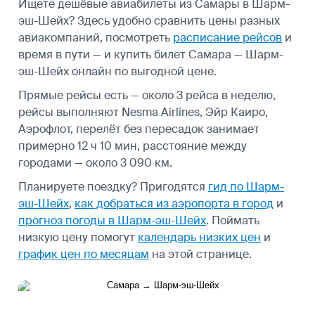
Ищете дешёвые авиабилеты из Самары в Шарм-
эш-Шейх? Здесь удобно сравнить цены разных
авиакомпаний, посмотреть
расписание рейсов
и
время в пути — и купить билет Самара — Шарм-
эш-Шейх онлайн по выгодной цене.
Прямые рейсы есть — около 3 рейса в неделю,
рейсы выполняют Nesma Airlines, Эйр Каиро,
Аэрофлот, перелёт без пересадок занимает
примерно 12 ч 10 мин, расстояние между
городами — около 3 090 км.
Планируете поездку? Пригодятся
гид по Шарм-
эш-Шейх
,
как добраться из аэропорта в город
и
прогноз погоды в Шарм-эш-Шейх
.
Поймать
низкую цену помогут
календарь низких цен
и
график цен по месяцам
на этой странице.