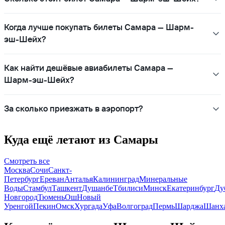
Когда лучше покупать билеты Самара — Шарм-
эш-Шейх?
Как найти дешёвые авиабилеты Самара —
Шарм-эш-Шейх?
За сколько приезжать в аэропорт?
Куда ещё летают из Самары
Смотреть все
Москва
Сочи
Санкт-
Петербург
Ереван
Анталья
Калининград
Минеральные
Воды
Стамбул
Ташкент
Душанбе
Тбилиси
Минск
Екатеринбург
Ду
Новгород
Тюмень
Ош
Новый
Уренгой
Пекин
Омск
Хургада
Уфа
Волгоград
Пермь
Шарджа
Шанх