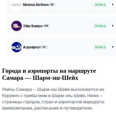
Nesma Airlines
1
▾
NE
Р/НЕД
Эйр Каиро
1
▾
SM
Р/НЕД
Аэрофлот
1
▾
SU
Р/НЕД
Города и аэропорты на маршруте
Самара — Шарм-эш-Шейх
Рейсы Самара — Шарм-эш-Шейх выполняются из
Курумоч с прибытием в Шарм-эль-Шейх. Ниже —
страницы городов, стран и аэропортов маршрута:
авиакомпании, расписания и путеводители.