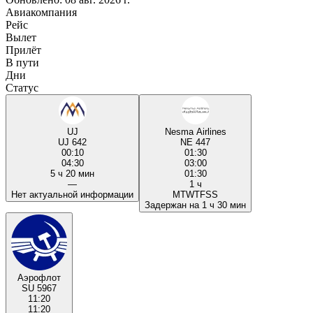
Авиакомпания
Рейс
Вылет
Прилёт
В пути
Дни
Статус
UJ
Nesma Airlines
UJ 642
NE 447
00:10
01:30
04:30
03:00
5 ч 20 мин
01:30
—
1 ч
Нет актуальной информации
M
T
W
T
F
S
S
Задержан на 1 ч 30 мин
Аэрофлот
SU 5967
11:20
11:20