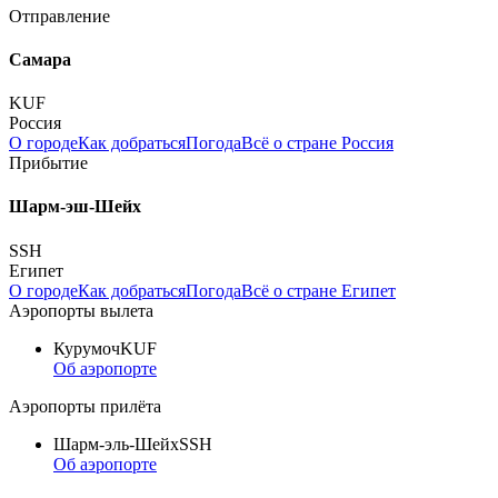
Отправление
Самара
KUF
Россия
О городе
Как добраться
Погода
Всё о стране Россия
Прибытие
Шарм-эш-Шейх
SSH
Египет
О городе
Как добраться
Погода
Всё о стране Египет
Аэропорты вылета
Курумоч
KUF
Об аэропорте
Аэропорты прилёта
Шарм-эль-Шейх
SSH
Об аэропорте