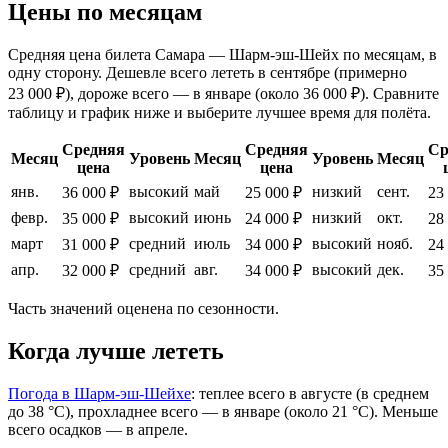
Цены по месяцам
Средняя цена билета Самара — Шарм-эш-Шейх по месяцам, в
одну сторону. Дешевле всего лететь в сентябре (примерно
23 000 ₽), дороже всего — в январе (около 36 000 ₽). Сравните
таблицу и график ниже и выберите лучшее время для полёта.
Средняя
Средняя
Ср
Месяц
Уровень
Месяц
Уровень
Месяц
цена
цена
янв.
высокий
май
низкий
сент.
36 000 ₽
25 000 ₽
23
февр.
высокий
июнь
низкий
окт.
35 000 ₽
24 000 ₽
28
март
средний
июль
высокий
нояб.
31 000 ₽
34 000 ₽
24
апр.
средний
авг.
высокий
дек.
32 000 ₽
34 000 ₽
35
Часть значений оценена по сезонности.
Когда лучше лететь
Погода в Шарм-эш-Шейхе
: теплее всего в августе (в среднем
до 38 °C), прохладнее всего — в январе (около 21 °C). Меньше
всего осадков — в апреле.