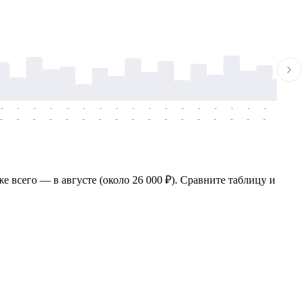
-
-
-
-
-
-
-
-
-
-
-
-
-
-
-
-
-
-
-
-
-
-
-
-
-
-
-
-
-
-
-
-
-
-
-
-
-
-
е всего — в августе (около 26 000 ₽). Сравните таблицу и