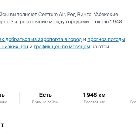
йсы выполняют Centrum Air, Ред Вингс, Узбекские
рно 3 ч, расстояние между городами — около 1 948
ак добраться из аэропорта в город
и
прогноз погоды
 низких цен
и
график цен по месяцам
на этой
ль
Есть
1 948 км
зона
Прямые рейсы
Расстояние
Вр
нт