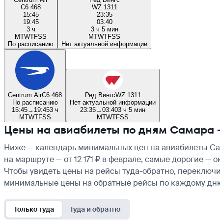
C6 468
WZ 1311
15:45
23:35
19:45
03:40
3 ч
3 ч 5 мин
M
T
W
T
F
S
S
M
T
W
T
F
S
S
По расписанию
Нет актуальной информации
Centrum Air
C6 468
Ред Вингс
WZ 1311
По расписанию
Нет актуальной информации
15:45
→
19:45
3 ч
23:35
→
03:40
3 ч 5 мин
M
T
W
T
F
S
S
M
T
W
T
F
S
S
Цены на авиабилеты по дням Самара 
Ниже — календарь минимальных цен на авиабилеты Сам
на маршруте — от 12 171 ₽ в феврале, самые дорогие —
Чтобы увидеть цены на рейсы туда-обратно, переключи
минимальные цены на обратные рейсы по каждому дн
Только туда
Туда и обратно