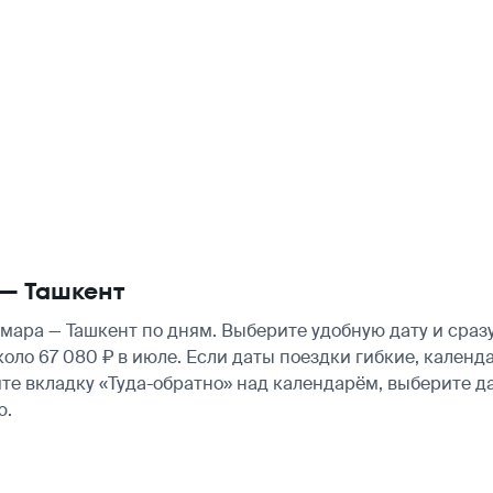
— Ташкент
ара — Ташкент по дням. Выберите удобную дату и сраз
 около 67 080 ₽ в июле. Если даты поездки гибкие, кале
те вкладку «Туда-обратно» над календарём, выберите д
ю.