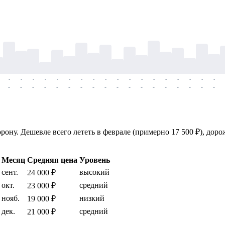
-
-
-
-
-
-
-
-
-
-
-
-
-
-
-
-
-
-
-
-
-
-
-
-
-
-
-
-
-
-
-
-
-
-
-
-
ону. Дешевле всего лететь в феврале (примерно 17 500 ₽), дорож
Месяц
Средняя цена
Уровень
сент.
высокий
24 000 ₽
окт.
средний
23 000 ₽
нояб.
низкий
19 000 ₽
дек.
средний
21 000 ₽