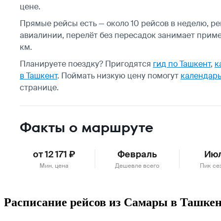
цене.
Прямые рейсы есть — около 10 рейсов в неделю, ре
авиалинии, перелёт без пересадок занимает приме
км.
Планируете поездку? Пригодятся
гид по Ташкент
,
к
в Ташкент
.
Поймать низкую цену помогут
календарь
странице.
Факты о маршруте
от 12 171 ₽
Февраль
Ию
Мин. цена
Дешевле всего
Пик се
Расписание рейсов из Самары в Ташке