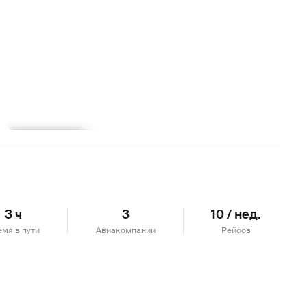
Подробнее
3 ч
3
10 / нед.
емя в пути
Авиакомпании
Рейсов