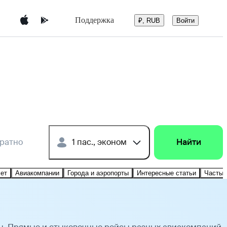
Поддержка
Войти
₽, RUB
братно
1 пас., эконом
Найти
лет
Авиакомпании
Города и аэропорты
Интересные статьи
Частые