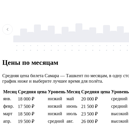
-
-
-
-
-
-
-
-
-
-
-
-
-
-
-
-
-
-
-
-
-
-
-
-
-
-
-
-
-
-
-
-
-
-
Цены по месяцам
Средняя цена билета Самара — Ташкент по месяцам, в одну стор
график ниже и выберите лучшее время для полёта.
Месяц
Средняя цена
Уровень
Месяц
Средняя цена
Уровень
янв.
низкий
май
средний
18 000 ₽
20 000 ₽
февр.
низкий
июнь
средний
17 500 ₽
21 500 ₽
март
низкий
июль
высокий
18 500 ₽
23 500 ₽
апр.
средний
авг.
высокий
19 500 ₽
26 000 ₽