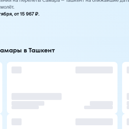
ения на перелёты Самара — Ташкент на ближайшие дат
молёт.
бря, от 15 967 ₽.
Самары в Ташкент