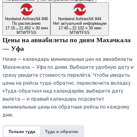
Nordwind Airlines
N4 846
Nordwind Airlines
N4 844
По расписанию
Нет актуальной информации
17:15
→
21:45
2 ч 30 мин
17:40
→
22:10
2 ч 30 мин
M
T
W
T
F
S
S
M
T
W
T
F
S
S
Цены на авиабилеты по дням Махачкала
— Уфа
Ниже — календарь минимальных цен на авиабилеты
Махачкала — Уфа по дням. Выберите удобную дату и
сразу увидите стоимость перелёта. Чтобы увидеть
цены на рейсы туда-обратно, переключите вкладку
«Туда-обратно» над календарём, выберите дату
вылета — и правый календарь подсветит
минимальные цены на обратные рейсы по каждому
дню.
Только туда
Туда и обратно