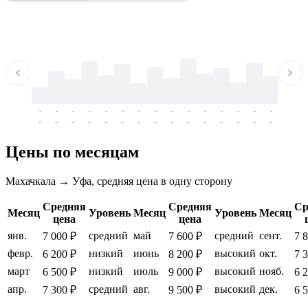
-
-
-
-
-
-
-
-
-
-
-
-
-
-
-
-
-
-
-
-
-
-
-
-
-
-
-
-
-
-
-
-
-
-
Цены по месяцам
Махачкала → Уфа, средняя цена в одну сторону
Средняя
Средняя
Ср
Месяц
Уровень
Месяц
Уровень
Месяц
цена
цена
янв.
средний
май
средний
сент.
7 000 ₽
7 600 ₽
7 
февр.
низкий
июнь
высокий
окт.
6 200 ₽
8 200 ₽
7 
март
низкий
июль
высокий
нояб.
6 500 ₽
9 000 ₽
6 
апр.
средний
авг.
высокий
дек.
7 300 ₽
9 500 ₽
6 