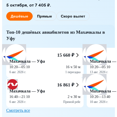
5 октября, от 7 405 ₽.
Дешёвые
Прямые
Скоро вылет
Топ-10 дешёвых авиабилетов из Махачкалы в
Уфу
15 660 ₽
Махачкала — Уфа
Махачкала —
10:20
—
05:10
16 ч 50 м
10:20
—
05:10
6 авг. 2026 г.
1 пересадка
13 авг. 2026 г.
16 861 ₽
Махачкала — Уфа
Махачкала —
16:40
—
21:10
2 ч 30 м
10:20
—
13:40
6 авг. 2026 г.
Прямой рейс
10 авг. 2026 г.
Смотреть все