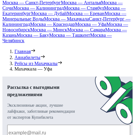
Москва — Санкт-Петербург
Москва — Анталья
Москва —
Сочи
Москва — Калининград
Москва — Стамбул
Москва —
Екатеринбург
Москва — Дубай
Москва — Ереван
Москва —
Минеральные Воды
Москва — Махачкала
Санкт-Петербург —
Калининград
Москва — Краснодар
Москва — Уфа
Москва —
Новосибирск
Москва — Минск
Москва — Самара
Москва —
Казань
Москва — Баку
Москва — Ташкент
Москва —
Челябинск
Главная
Авиабилеты
Рейсы из Махачкалы
Махачкала — Уфа
Рассылка с выгодными
предложениями
Эксклюзивные акции, лучшие
лайфхаки, заботливые рекомендации
от экспертов Купибилета