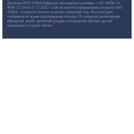
Договора ООО «РЖД-Цифровые пассажирские решения» с АО «ФПК» №
ФПК-22-316 от 27.12.2022 г. Сайт не является официальным ресурсом ОАО
«РЖД». Стоимость билетов включает сервисный сбор. Итоговая цена
отображена на экране подтверждения покупки. По вопросам рассмотрения
обращений, жалоб, претензий граждан о возмещении убытков просим
обращаться в Службу Заботы.