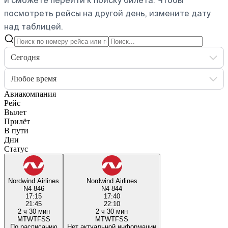
и сможете перейти к поиску билета.
Чтобы
посмотреть рейсы на другой день, измените дату
над таблицей.
Сегодня
Любое время
Авиакомпания
Рейс
Вылет
Прилёт
В пути
Дни
Статус
Nordwind Airlines
Nordwind Airlines
N4 846
N4 844
17:15
17:40
21:45
22:10
2 ч 30 мин
2 ч 30 мин
M
T
W
T
F
S
S
M
T
W
T
F
S
S
По расписанию
Нет актуальной информации