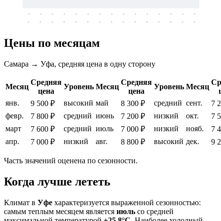
-
-
-
-
-
-
-
-
-
-
-
-
-
-
-
-
-
-
-
-
-
-
-
-
-
-
-
-
-
-
-
-
-
-
Цены по месяцам
Самара → Уфа, средняя цена в одну сторону
Средняя
Средняя
Ср
Месяц
Уровень
Месяц
Уровень
Месяц
цена
цена
янв.
высокий
май
средний
сент.
9 500 ₽
8 300 ₽
7 
февр.
средний
июнь
низкий
окт.
7 800 ₽
7 200 ₽
7 
март
средний
июль
низкий
нояб.
7 600 ₽
7 000 ₽
7 
апр.
низкий
авг.
высокий
дек.
7 000 ₽
8 800 ₽
9 
Часть значений оценена по сезонности.
Когда лучше лететь
Климат в
Уфе
характеризуется выраженной сезонностью:
самым теплым месяцем является
июль
со средней
максимальной температурой
+25.8°C
. Наиболее холодный