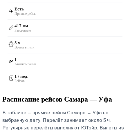
Есть
✈️
Прямые рейсы
417 км
📏
Расстояние
5 ч
⏱️
Время в пути
1
🛫
Авиакомпании
1 / нед.
🗓️
Рейсов
Расписание рейсов Самара — Уфа
В таблице — прямые рейсы Самара → Уфа на
выбранную дату. Перелёт занимает около 5 ч.
Регулярные перелёты выполняют ЮТэйр.
Вылеты из