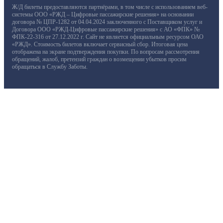
Ж/Д билеты предоставляются партнёрами, в том числе с использованием веб-
системы ООО «РЖД – Цифровые пассажирские решения» на основании
договора № ЦПР-1282 от 04.04.2024 заключенного с Поставщиком услуг и
Договора ООО «РЖД-Цифровые пассажирские решения» с АО «ФПК» №
ФПК-22-316 от 27.12.2022 г. Сайт не является официальным ресурсом ОАО
«РЖД». Стоимость билетов включает сервисный сбор. Итоговая цена
отображена на экране подтверждения покупки. По вопросам рассмотрения
обращений, жалоб, претензий граждан о возмещении убытков просим
обращаться в Службу Заботы.