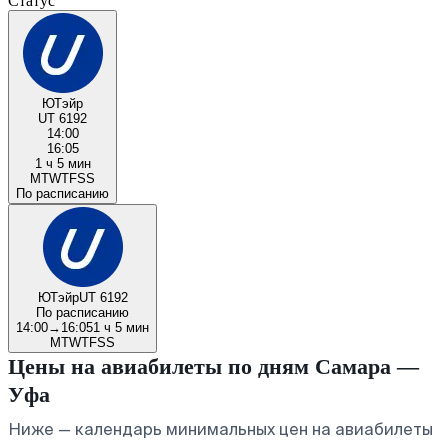
Статус
ЮТэйр
UT 6192
14:00
16:05
1 ч 5 мин
M
T
W
T
F
S
S
По расписанию
ЮТэйр
UT 6192
По расписанию
14:00
→
16:05
1 ч 5 мин
M
T
W
T
F
S
S
Цены на авиабилеты по дням Самара —
Уфа
Ниже — календарь минимальных цен на авиабилеты