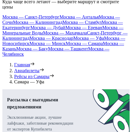
Куда чаще всего летают — выберите маршрут и смотрите
цены
Москва — Санкт-Петербург
Москва — Анталья
Москва —
Сочи
Москва — Калининград
Москва — Стамбул
Москва —
Екатеринбург
Москва — Дубай
Москва — Ереван
Москва —
Минеральные Воды
Москва — Махачкала
Санкт-Петербург —
Калининград
Москва — Краснодар
Москва — Уфа
Москва —
Новосибирск
Москва — Минск
Москва — Самара
Москва —
Казань
Москва — Баку
Москва — Ташкент
Москва —
Челябинск
Главная
Авиабилеты
Рейсы из Самары
Самара — Уфа
Рассылка с выгодными
предложениями
Эксклюзивные акции, лучшие
лайфхаки, заботливые рекомендации
от экспертов Купибилета