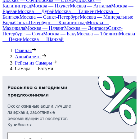
Москва — Сочи
Москва — Стамбул
Москва —
Калининград
Москва — Пхукет
Москва — Анталья
Москва —
Ереван
Москва — Дубай
Москва — Ташкент
Москва —
Бангкок
Москва — Санкт-Петербург
Москва — Минеральные
Воды
Санкт-Петербург — Калининград
Москва —
Махачкала
Москва — Нячанг
Москва — Денпасар
Санкт-
Петербург — Сочи
Москва — Баку
Москва — Тбилиси
Москва
— Пекин
Москва — Шанхай
Главная
Авиабилеты
Рейсы из Самары
Самара — Батуми
Рассылка с выгодными
предложениями
Эксклюзивные акции, лучшие
лайфхаки, заботливые
рекомендации от экспертов
Купибилета