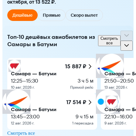
октября, от 13 522 ₽.
Дешёвые
Прямые
Скоро вылет
Топ-10 дешёвых авиабилетов из
Смотреть
Самары в Батуми
все
15 887 ₽
Самара — Батуми
Самара — Б
12:25
—
15:30
3 ч 5 м
21:50
—
20:50
10 авг. 2026 г.
Прямой рейс
13 авг. 2026 г.
17 514 ₽
Самара — Батуми
Самара — Б
13:45
—
23:00
9 ч 15 м
22:10
—
16:00
12 авг. 2026 г.
1 пересадка
9 авг. 2026 г.
Смотреть все