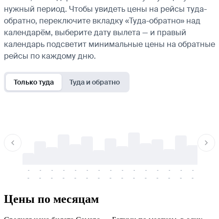
нужный период. Чтобы увидеть цены на рейсы туда-
обратно, переключите вкладку «Туда-обратно» над
календарём, выберите дату вылета — и правый
календарь подсветит минимальные цены на обратные
рейсы по каждому дню.
Только туда
Туда и обратно
-
-
-
-
-
-
-
-
-
-
-
-
-
-
-
-
-
-
-
-
-
-
-
-
-
-
-
-
-
-
-
-
-
-
Цены по месяцам