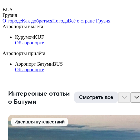
BUS
Грузия
О городе
Как добраться
Погода
Всё о стране Грузия
Аэропорты вылета
Курумоч
KUF
Об аэропорте
Аэропорты прилёта
Аэропорт Батуми
BUS
Об аэропорте
Интересные статьи
Смотреть все
о Батуми
Идеи для путешествий