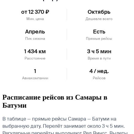
от 12 370 ₽
Октябрь
Мин. цена
Дешевле всего
Апрель
Есть
Пик сезона
Прямые рейсы
1 434 км
3 ч 5 мин
Расстояние
Время в пути
1
4 / нед.
Авиакомпании
Рейсов
Расписание рейсов из Самары в
Батуми
В таблице — прямые рейсы Самара — Батуми на
выбранную дату. Перелёт занимает около 3 ч 5 мин.
Регулярные перелёты выполняют Ред Вингс.
Вылеты