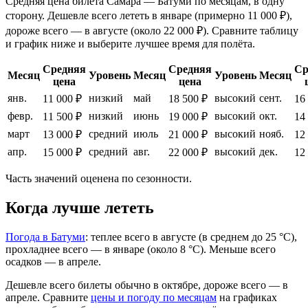
Средняя цена билета Самара — Батуми по месяцам, в одну
сторону. Дешевле всего лететь в январе (примерно 11 000 ₽),
дороже всего — в августе (около 22 000 ₽). Сравните таблицу
и график ниже и выберите лучшее время для полёта.
Средняя
Средняя
Ср
Месяц
Уровень
Месяц
Уровень
Месяц
цена
цена
янв.
низкий
май
высокий
сент.
11 000 ₽
18 500 ₽
16
февр.
низкий
июнь
высокий
окт.
11 500 ₽
19 000 ₽
14
март
средний
июль
высокий
нояб.
13 000 ₽
21 000 ₽
12
апр.
средний
авг.
высокий
дек.
15 000 ₽
22 000 ₽
12
Часть значений оценена по сезонности.
Когда лучше лететь
Погода в Батуми
: теплее всего в августе (в среднем до 25 °C),
прохладнее всего — в январе (около 8 °C). Меньше всего
осадков — в апреле.
Дешевле всего билеты обычно в октябре, дороже всего — в
апреле.
Сравните
цены и погоду по месяцам
на графиках