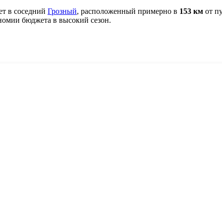
ет в соседний
Грозный
, расположенный примерно в
153 км
от пу
номии бюджета в высокий сезон.