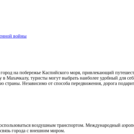
венной войны
 город на побережье Каспийского моря, привлекающий путешес
у в
Махачкалу
, туристы могут выбрать наиболее удобный для се
ю страны. Независимо от способа передвижения, дорога подари
воспользоваться воздушным транспортом. Международный аэро
связь города с внешним миром.