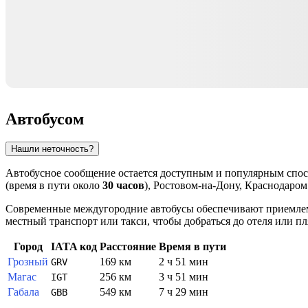
Автобусом
Нашли неточность?
Автобусное сообщение остается доступным и популярным спос
(время в пути около
30 часов
), Ростовом-на-Дону, Краснодаро
Современные междугородние автобусы обеспечивают приемлемый
местный транспорт или такси, чтобы добраться до отеля или пл
Город
IATA код
Расстояние
Время в пути
Грозный
169 км
2 ч 51 мин
GRV
Магас
256 км
3 ч 51 мин
IGT
Габала
549 км
7 ч 29 мин
GBB