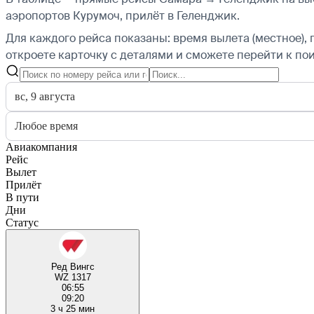
аэропортов Курумоч, прилёт в Геленджик.
Для каждого рейса показаны: время вылета (местное), 
откроете карточку с деталями и сможете перейти к пои
вс, 9 августа
Любое время
Авиакомпания
Рейс
Вылет
Прилёт
В пути
Дни
Статус
Ред Вингс
WZ 1317
06:55
09:20
3 ч 25 мин