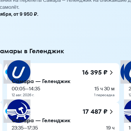
ения на перелёты Самара — Геленджик на ближайшие д
самолёт.
бря, от 9 950 ₽.
Самары в Геленджик
16 395 ₽
Самара — Геленджик
00:05
—
14:35
15 ч 30 м
2
12 авг. 2026 г.
1 пересадка
1
17 487 ₽
Самара — Геленджик
23:35
—
17:35
19 ч
1