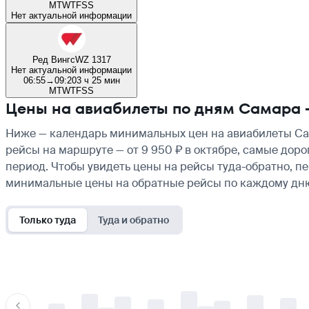
M
T
W
T
F
S
S
Нет актуальной информации
Ред Вингс
WZ 1317
Нет актуальной информации
06:55
→
09:20
3 ч 25 мин
M
T
W
T
F
S
S
Цены на авиабилеты по дням Самара 
Ниже — календарь минимальных цен на авиабилеты Сам
рейсы на маршруте — от 9 950 ₽ в октябре, самые доро
период. Чтобы увидеть цены на рейсы туда-обратно, п
минимальные цены на обратные рейсы по каждому дн
Только туда
Туда и обратно