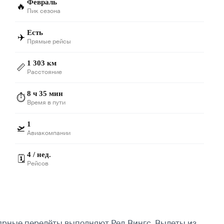
Февраль
🔥
Пик сезона
Есть
✈️
Прямые рейсы
1 303 км
📏
Расстояние
8 ч 35 мин
⏱️
Время в пути
1
🛫
Авиакомпании
4 / нед.
🗓️
Рейсов
лярные перелёты выполняют Ред Вингс.
Вылеты из