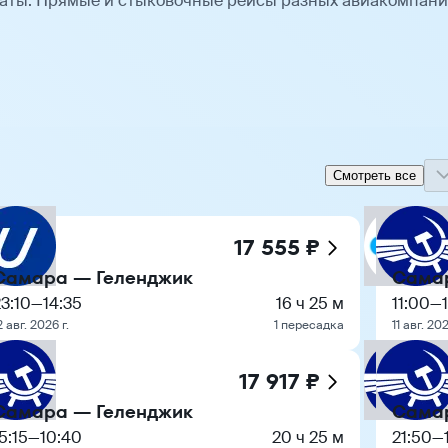
аты. Прямые и стыковочные рейсы разных авиакомпан
Смотреть все
17 555 ₽
Самара — Геленджик
Самар
3:10
—
14:35
16 ч 25 м
11:00
—
2 авг. 2026 г.
1 пересадка
11 авг. 202
17 917 ₽
Самара — Геленджик
Самар
5:15
—
10:40
20 ч 25 м
21:50
—