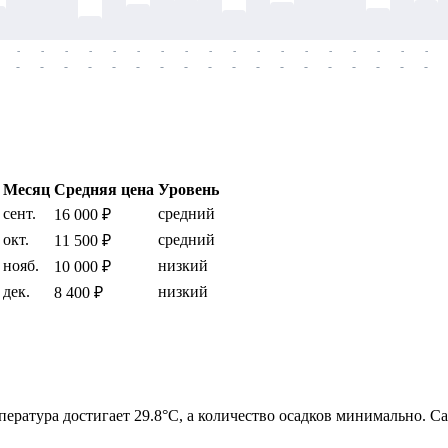
-
-
-
-
-
-
-
-
-
-
-
-
-
-
-
-
-
-
-
-
-
-
-
-
-
-
-
-
-
-
-
-
-
-
-
-
Месяц
Средняя цена
Уровень
сент.
средний
16 000 ₽
окт.
средний
11 500 ₽
нояб.
низкий
10 000 ₽
дек.
низкий
8 400 ₽
мпература достигает 29.8°C, а количество осадков минимально. 