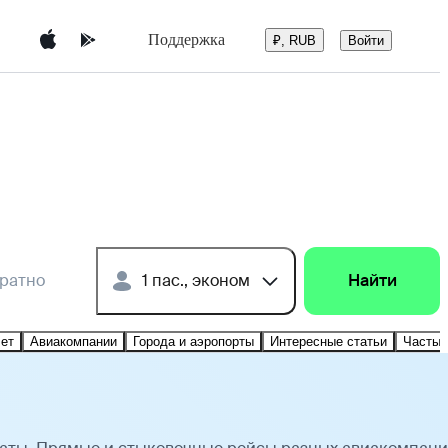
Поддержка
Войти
₽, RUB
братно
1 пас., эконом
Найти
лет
Авиакомпании
Города и аэропорты
Интересные статьи
Частые