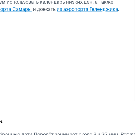
м использовать календарь низких цен, а также
порта Самары
и доехать
из аэропорта Геленджика
.
к
ранную дату. Перелёт занимает около 8 ч 35 мин. Регу