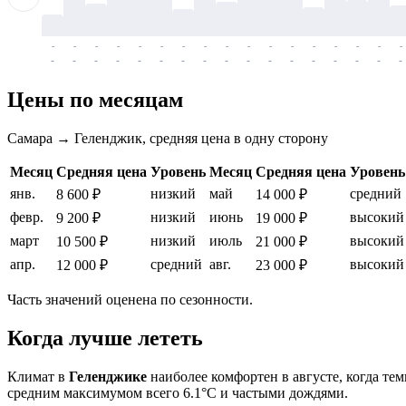
-
-
-
-
-
-
-
-
-
-
-
-
-
-
-
-
-
-
-
-
-
-
-
-
-
-
-
-
-
-
-
-
-
-
Цены по месяцам
Самара → Геленджик, средняя цена в одну сторону
Месяц
Средняя цена
Уровень
Месяц
Средняя цена
Уровень
янв.
низкий
май
средний
8 600 ₽
14 000 ₽
февр.
низкий
июнь
высокий
9 200 ₽
19 000 ₽
март
низкий
июль
высокий
10 500 ₽
21 000 ₽
апр.
средний
авг.
высокий
12 000 ₽
23 000 ₽
Часть значений оценена по сезонности.
Когда лучше лететь
Климат в
Геленджике
наиболее комфортен в августе, когда те
средним максимумом всего 6.1°C и частыми дождями.