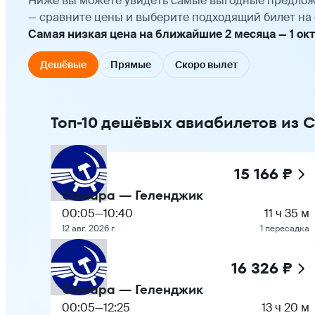
Ниже вы можете увидеть самые выгодные предлож
— сравните цены и выберите подходящий билет на 
Самая низкая цена на ближайшие 2 месяца — 1 октя
Дешёвые
Прямые
Скоро вылет
Топ-10 дешёвых авиабилетов из 
15 166 ₽
Самара — Геленджик
00:05
—
10:40
11 ч 35 м
12 авг. 2026 г.
1 пересадка
16 326 ₽
Самара — Геленджик
00:05
—
12:25
13 ч 20 м