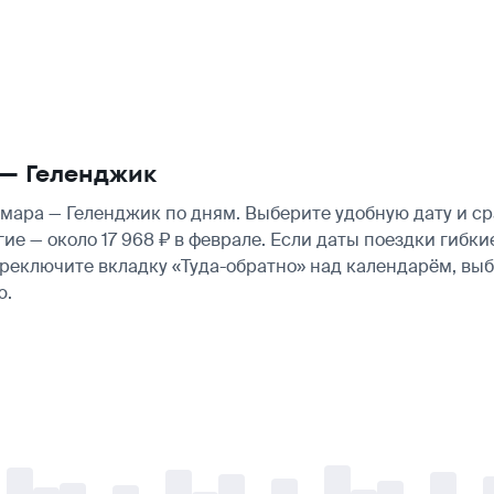
— Геленджик
ара — Геленджик по дням. Выберите удобную дату и ср
гие — около 17 968 ₽ в феврале. Если даты поездки гиб
ереключите вкладку «Туда-обратно» над календарём, вы
ю.