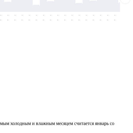
-
-
-
-
-
-
-
-
-
-
-
-
-
-
-
-
-
-
-
-
-
-
-
-
-
-
-
-
-
-
-
-
-
-
-
-
-
-
Самым холодным и влажным месяцем считается январь со