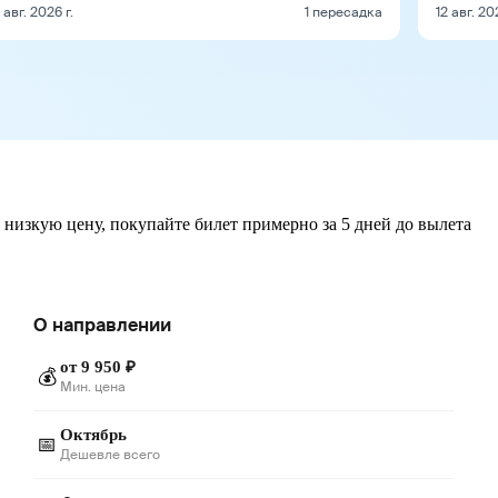
1 авг. 2026 г.
1 пересадка
12 авг. 20
 низкую цену, покупайте билет примерно за 5 дней до вылета
О направлении
от 9 950 ₽
💰
Мин. цена
Октябрь
📅
Дешевле всего