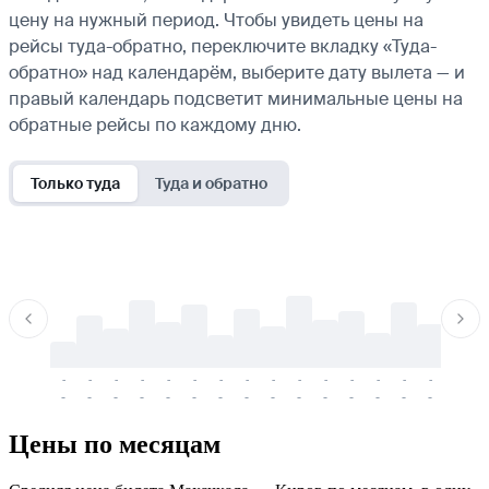
цену на нужный период. Чтобы увидеть цены на
рейсы туда-обратно, переключите вкладку «Туда-
обратно» над календарём, выберите дату вылета — и
правый календарь подсветит минимальные цены на
обратные рейсы по каждому дню.
Только туда
Туда и обратно
-
-
-
-
-
-
-
-
-
-
-
-
-
-
-
-
-
-
-
-
-
-
-
-
-
-
-
-
-
-
-
-
-
-
Цены по месяцам