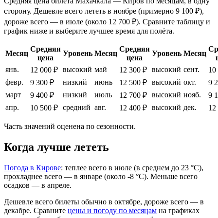
Средняя цена билета Махачкала — Киров по месяцам, в одну
сторону. Дешевле всего лететь в ноябре (примерно 9 100 ₽),
дороже всего — в июле (около 12 700 ₽). Сравните таблицу и
график ниже и выберите лучшее время для полёта.
Средняя
Средняя
Ср
Месяц
Уровень
Месяц
Уровень
Месяц
цена
цена
янв.
высокий
май
высокий
сент.
12 000 ₽
12 300 ₽
10
февр.
низкий
июнь
высокий
окт.
9 300 ₽
12 500 ₽
9 
март
низкий
июль
высокий
нояб.
9 400 ₽
12 700 ₽
9 
апр.
средний
авг.
высокий
дек.
10 500 ₽
12 400 ₽
12
Часть значений оценена по сезонности.
Когда лучше лететь
Погода в Кирове
: теплее всего в июле (в среднем до 23 °C),
прохладнее всего — в январе (около -8 °C). Меньше всего
осадков — в апреле.
Дешевле всего билеты обычно в октябре, дороже всего — в
декабре.
Сравните
цены и погоду по месяцам
на графиках