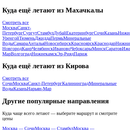
Куда ещё летают из Махачкалы
Смотреть все
Москва
Санкт-
Петербург
Сургут
Стамбул
Дубай
Екатеринбург
Сочи
Казань
Нижне
Уренгой
Тюмень
Джидда
Пермь
Минеральные
Воды
Самара
Анталья
Новосибирск
Красноярск
Краснодар
Нижни
Новгород
Каир
Челябинск
Иваново
Чебоксары
Минск
Саратов
Иже
Мар
Волгоград
Нижнекамск
Эр-Рияд
Париж
Куда ещё летают из Кирова
Смотреть все
Сочи
Москва
Санкт-Петербург
Калининград
Минеральные
Воды
Казань
Нарьян-Мар
Другие популярные направления
Куда чаще всего летают — выберите маршрут и смотрите
цены
Москва — Сочи
Москва — Стамбул
Москва —