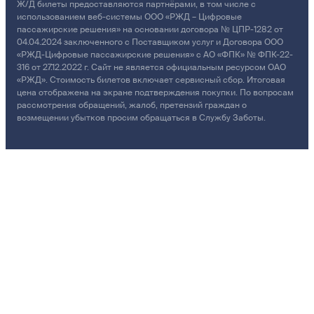
Ж/Д билеты предоставляются партнёрами, в том числе с
использованием веб-системы ООО «РЖД – Цифровые
пассажирские решения» на основании договора № ЦПР-1282 от
04.04.2024 заключенного с Поставщиком услуг и Договора ООО
«РЖД-Цифровые пассажирские решения» с АО «ФПК» № ФПК-22-
316 от 27.12.2022 г. Сайт не является официальным ресурсом ОАО
«РЖД». Стоимость билетов включает сервисный сбор. Итоговая
цена отображена на экране подтверждения покупки. По вопросам
рассмотрения обращений, жалоб, претензий граждан о
возмещении убытков просим обращаться в Службу Заботы.