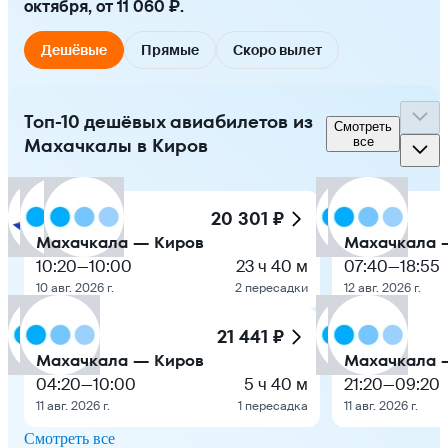
октября, от 11 060 ₽.
Дешёвые
Прямые
Скоро вылет
Топ-10 дешёвых авиабилетов из
Смотреть
Махачкалы в Киров
все
20 301 ₽
Махачкала — Киров
Махачкала 
10:20
—
10:00
23 ч 40 м
07:40
—
18:55
10 авг. 2026 г.
2 пересадки
12 авг. 2026 г.
21 441 ₽
Махачкала — Киров
Махачкала 
04:20
—
10:00
5 ч 40 м
21:20
—
09:20
11 авг. 2026 г.
1 пересадка
11 авг. 2026 г.
Смотреть все