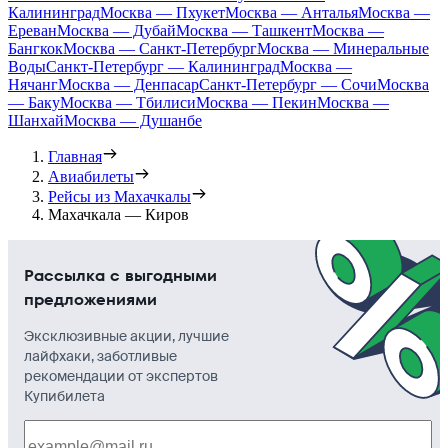
Калининград
Москва — Пхукет
Москва — Анталья
Москва —
Ереван
Москва — Дубай
Москва — Ташкент
Москва —
Бангкок
Москва — Санкт-Петербург
Москва — Минеральные
Воды
Санкт-Петербург — Калининград
Москва —
Нячанг
Москва — Денпасар
Санкт-Петербург — Сочи
Москва
— Баку
Москва — Тбилиси
Москва — Пекин
Москва —
Шанхай
Москва — Душанбе
Главная
Авиабилеты
Рейсы из Махачкалы
Махачкала — Киров
Рассылка с выгодными
предложениями
Эксклюзивные акции, лучшие
лайфхаки, заботливые
рекомендации от экспертов
Купибилета