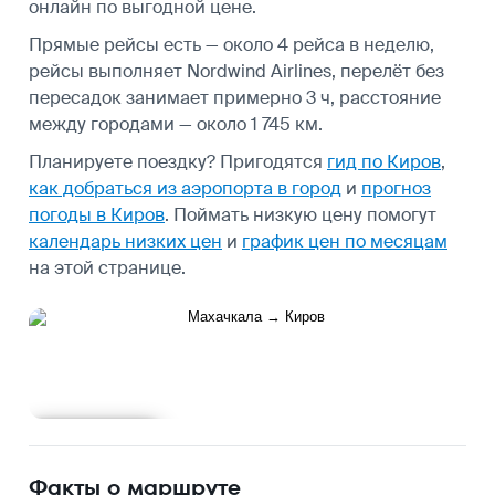
онлайн по выгодной цене.
Прямые рейсы есть — около 4 рейса в неделю,
рейсы выполняет Nordwind Airlines, перелёт без
пересадок занимает примерно 3 ч, расстояние
между городами — около 1 745 км.
Планируете поездку? Пригодятся
гид по Киров
,
как добраться из аэропорта в город
и
прогноз
погоды в Киров
.
Поймать низкую цену помогут
календарь низких цен
и
график цен по месяцам
на этой странице.
Подробнее
Факты о маршруте