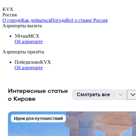
KVX
Россия
О городе
Как добраться
Погода
Всё о стране Россия
Аэропорты вылета
Уйташ
MCX
Об аэропорте
Аэропорты прилёта
Победилово
KVX
Об аэропорте
Интересные статьи
Смотреть все
о Кирове
Идеи для путешествий