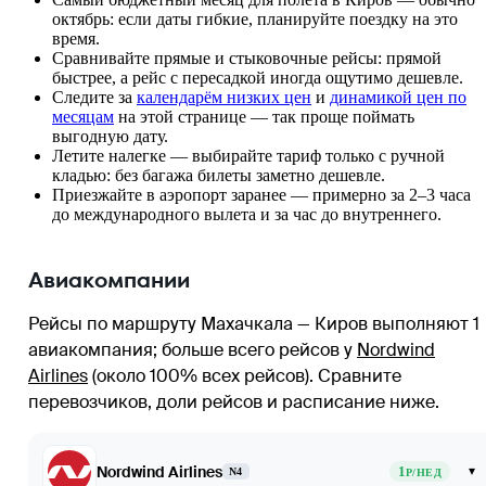
октябрь: если даты гибкие, планируйте поездку на это
время.
Сравнивайте прямые и стыковочные рейсы: прямой
быстрее, а рейс с пересадкой иногда ощутимо дешевле.
Следите за
календарём низких цен
и
динамикой цен по
месяцам
на этой странице — так проще поймать
выгодную дату.
Летите налегке — выбирайте тариф только с ручной
кладью: без багажа билеты заметно дешевле.
Приезжайте в аэропорт заранее — примерно за 2–3 часа
до международного вылета и за час до внутреннего.
Авиакомпании
Рейсы по маршруту Махачкала — Киров выполняют 1
авиакомпания
; больше всего рейсов у
Nordwind
Airlines
(около 100% всех рейсов)
. Сравните
перевозчиков, доли рейсов и расписание ниже.
Nordwind Airlines
1
▾
N4
Р/НЕД