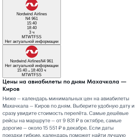
Nordwind Airlines
N4 961
15:40
18:40
3 ч
M
T
W
T
F
S
S
Нет актуальной информации
Nordwind Airlines
N4 961
Нет актуальной информации
15:40
→
18:40
3 ч
M
T
W
T
F
S
S
Цены на авиабилеты по дням Махачкала —
Киров
Ниже — календарь минимальных цен на авиабилеты
Махачкала — Киров по дням. Выберите удобную дату и
сразу увидите стоимость перелёта. Самые дешёвые
рейсы на маршруте — от 9 831 ₽ в октябре, самые
дорогие — около 15 551 ₽ в декабре. Если даты
поездки гибкие, календарь поможет найти лучшую