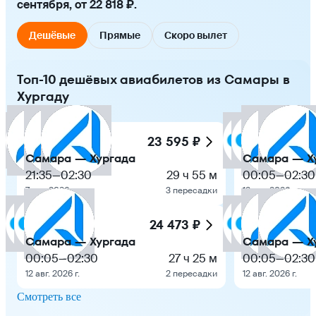
сентября, от 22 818 ₽.
Дешёвые
Прямые
Скоро вылет
Топ-10 дешёвых авиабилетов из Самары в
Хургаду
23 595 ₽
Самара — Хургада
Самара — Х
21:35
—
02:30
29 ч 55 м
00:05
—
02:30
7 авг. 2026 г.
3 пересадки
12 авг. 2026 г.
24 473 ₽
Самара — Хургада
Самара — Х
00:05
—
02:30
27 ч 25 м
00:05
—
02:30
12 авг. 2026 г.
2 пересадки
12 авг. 2026 г.
Смотреть все