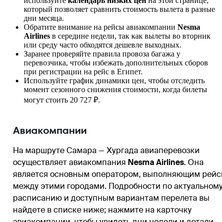
используйте
календарь низких цен
на этой странице,
который позволяет сравнить стоимость вылета в разные
дни месяца.
Обратите внимание на рейсы авиакомпании
Nesma
Airlines
в середине недели, так как вылеты во вторник
или среду часто обходятся дешевле выходных.
Заранее проверяйте правила провоза багажа у
перевозчика, чтобы избежать дополнительных сборов
при регистрации на рейс в Египет.
Используйте график динамики цен, чтобы отследить
момент сезонного снижения стоимости, когда билеты
могут стоить 20 727 ₽.
Авиакомпании
На маршруте Самара — Хургада авиаперевозки
осуществляет авиакомпания
Nesma Airlines
. Она
является основным оператором, выполняющим рей
между этими городами. Подробности по актуальном
расписанию и доступным вариантам перелета вы
найдете в списке ниже; нажмите на карточку
авиакомпании, чтобы увидеть дни недели и детали