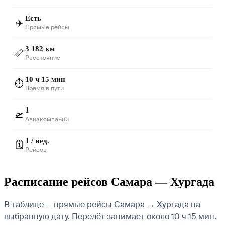
Есть
✈️
Прямые рейсы
3 182 км
📏
Расстояние
10 ч 15 мин
⏱️
Время в пути
1
🛫
Авиакомпании
1 / нед.
🗓️
Рейсов
Расписание рейсов Самара — Хургада
В таблице — прямые рейсы Самара → Хургада на
выбранную дату. Перелёт занимает около 10 ч 15 мин.