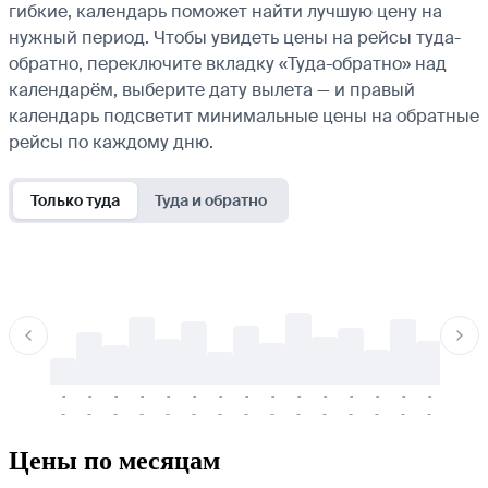
гибкие, календарь поможет найти лучшую цену на
нужный период. Чтобы увидеть цены на рейсы туда-
обратно, переключите вкладку «Туда-обратно» над
календарём, выберите дату вылета — и правый
календарь подсветит минимальные цены на обратные
рейсы по каждому дню.
Только туда
Туда и обратно
-
-
-
-
-
-
-
-
-
-
-
-
-
-
-
-
-
-
-
-
-
-
-
-
-
-
-
-
-
-
-
-
-
-
Цены по месяцам