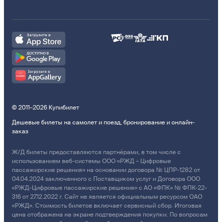
© 2011–2026 Купибилет
Дешевые билеты на самолет и поезд, бронирование и онлайн-
заказ
Ж/Д билеты предоставляются партнёрами, в том числе с
использованием веб-системы ООО «РЖД – Цифровые
пассажирские решения» на основании договора № ЦПР-1282 от
04.04.2024 заключенного с Поставщиком услуг и Договора ООО
«РЖД-Цифровые пассажирские решения» с АО «ФПК» № ФПК-22-
316 от 27.12.2022 г. Сайт не является официальным ресурсом ОАО
«РЖД». Стоимость билетов включает сервисный сбор. Итоговая
цена отображена на экране подтверждения покупки. По вопросам