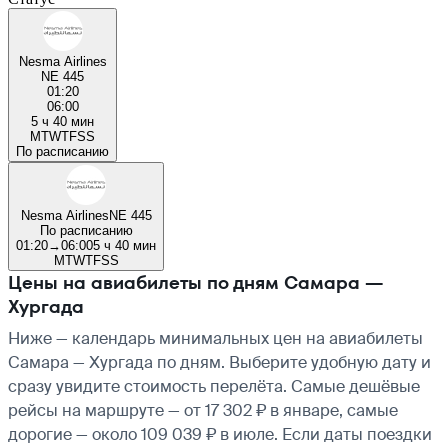
Nesma Airlines
NE 445
01:20
06:00
5 ч 40 мин
M
T
W
T
F
S
S
По расписанию
Nesma Airlines
NE 445
По расписанию
01:20
→
06:00
5 ч 40 мин
M
T
W
T
F
S
S
Цены на авиабилеты по дням Самара —
Хургада
Ниже — календарь минимальных цен на авиабилеты
Самара — Хургада по дням. Выберите удобную дату и
сразу увидите стоимость перелёта. Самые дешёвые
рейсы на маршруте — от 17 302 ₽ в январе, самые
дорогие — около 109 039 ₽ в июле. Если даты поездки