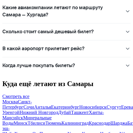
Какие авиакомпании летают по маршруту
Самара — Хургада?
Сколько стоит самый дешевый билет?
В какой аэропорт прилетает рейс?
Когда лучше покупать билеты?
Куда ещё летают из Самары
Смотреть все
Москва
Санкт-
Петербург
Сочи
Анталья
Екатеринбург
Новосибирск
Сургут
Ерев
Уренгой
Нижний Новгород
Дубай
Ташкент
Ханты-
Мансийск
Минеральные
Воды
Минск
Тбилиси
Тюмень
Калининград
Краснодар
Шарджа
Ба
эш-