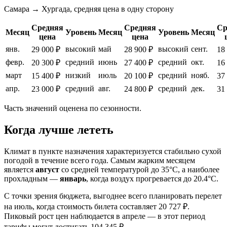
Самара → Хургада, средняя цена в одну сторону
Средняя
Средняя
Ср
Месяц
Уровень
Месяц
Уровень
Месяц
цена
цена
янв.
высокий
май
высокий
сент.
29 000 ₽
28 900 ₽
18
февр.
средний
июнь
средний
окт.
20 300 ₽
27 400 ₽
16
март
низкий
июль
средний
нояб.
15 400 ₽
20 100 ₽
37
апр.
средний
авг.
средний
дек.
23 000 ₽
24 800 ₽
31
Часть значений оценена по сезонности.
Когда лучше лететь
Климат в пункте назначения характеризуется стабильно сухой
погодой в течение всего года. Самым жарким месяцем
является
август
со средней температурой до 35°C, а наиболее
прохладным —
январь
, когда воздух прогревается до 20.4°C.
С точки зрения бюджета, выгоднее всего планировать перелет
на июль, когда стоимость билета составляет 20 727 ₽.
Пиковый рост цен наблюдается в апреле — в этот период
тарифы могут достигать 104 345 ₽.