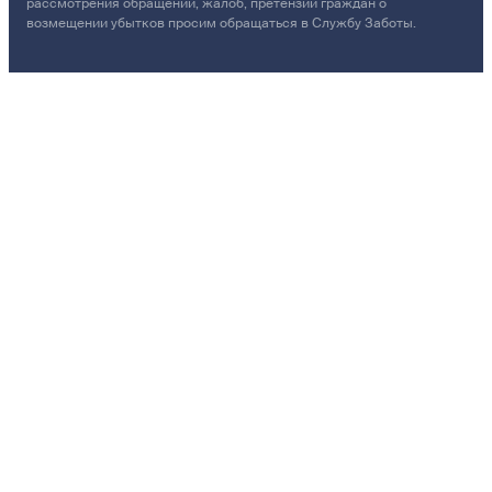
рассмотрения обращений, жалоб, претензий граждан о
возмещении убытков просим обращаться в Службу Заботы.