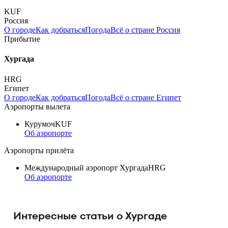
KUF
Россия
О городе
Как добраться
Погода
Всё о стране Россия
Прибытие
Хургада
HRG
Египет
О городе
Как добраться
Погода
Всё о стране Египет
Аэропорты вылета
Курумоч
KUF
Об аэропорте
Аэропорты прилёта
Международный аэропорт Хургада
HRG
Об аэропорте
Интересные статьи о Хургаде