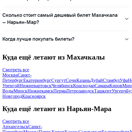
Сколько стоит самый дешевый билет Махачкала
— Нарьян-Мар?
Когда лучше покупать билеты?
Куда ещё летают из Махачкалы
Смотреть все
Москва
Санкт-
Петербург
Екатеринбург
Сургут
Сочи
Казань
Дубай
Стамбул
Уфа
Н
Уренгой
Нижневартовск
Челябинск
Краснодар
Самара
Киров
Мин
Воды
Минск
Нижнекамск
Пермь
Петрозаводск
Ташкент
Ургенч
Бу
Новгород
Красноярск
Куда ещё летают из Нарьян-Мара
Смотреть все
Архангельск
Санкт-
Петербург
Москва
Пермь
Киров
Казань
Сыктывкар
Екатеринбург