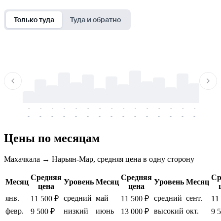
Только туда
Туда и обратно
-
-
-
-
-
-
-
-
-
-
-
-
-
-
-
-
-
-
-
-
-
-
-
-
-
-
-
-
-
-
-
-
-
-
Цены по месяцам
Махачкала → Нарьян-Мар, средняя цена в одну сторону
Средняя
Средняя
Ср
Месяц
Уровень
Месяц
Уровень
Месяц
цена
цена
янв.
средний
май
средний
сент.
11 500 ₽
11 500 ₽
11
февр.
низкий
июнь
высокий
окт.
9 500 ₽
13 000 ₽
9 