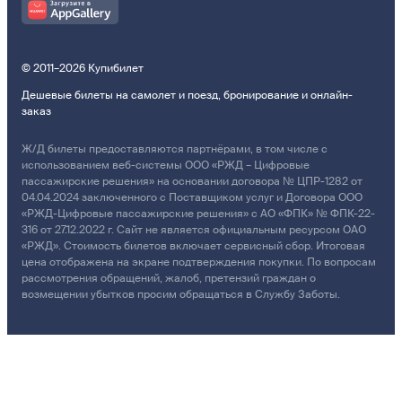
© 2011–2026 Купибилет
Дешевые билеты на самолет и поезд, бронирование и онлайн-
заказ
Ж/Д билеты предоставляются партнёрами, в том числе с
использованием веб-системы ООО «РЖД – Цифровые
пассажирские решения» на основании договора № ЦПР-1282 от
04.04.2024 заключенного с Поставщиком услуг и Договора ООО
«РЖД-Цифровые пассажирские решения» с АО «ФПК» № ФПК-22-
316 от 27.12.2022 г. Сайт не является официальным ресурсом ОАО
«РЖД». Стоимость билетов включает сервисный сбор. Итоговая
цена отображена на экране подтверждения покупки. По вопросам
рассмотрения обращений, жалоб, претензий граждан о
возмещении убытков просим обращаться в Службу Заботы.