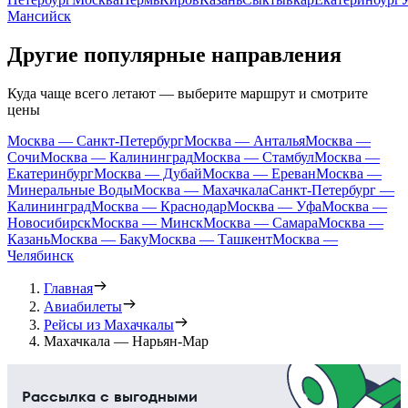
Мансийск
Другие популярные направления
Куда чаще всего летают — выберите маршрут и смотрите
цены
Москва — Санкт-Петербург
Москва — Анталья
Москва —
Сочи
Москва — Калининград
Москва — Стамбул
Москва —
Екатеринбург
Москва — Дубай
Москва — Ереван
Москва —
Минеральные Воды
Москва — Махачкала
Санкт-Петербург —
Калининград
Москва — Краснодар
Москва — Уфа
Москва —
Новосибирск
Москва — Минск
Москва — Самара
Москва —
Казань
Москва — Баку
Москва — Ташкент
Москва —
Челябинск
Главная
Авиабилеты
Рейсы из Махачкалы
Махачкала — Нарьян-Мар
Рассылка с выгодными