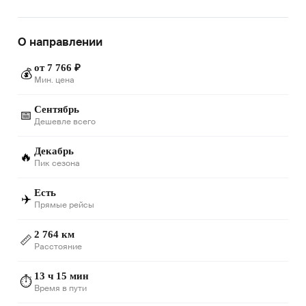
О направлении
от 7 766 ₽
💰
Мин. цена
Сентябрь
📅
Дешевле всего
Декабрь
🔥
Пик сезона
Есть
✈️
Прямые рейсы
2 764 км
📏
Расстояние
13 ч 15 мин
⏱️
Время в пути