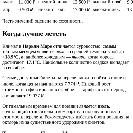
март
средний
июль
высокий
нояб.
11 000 ₽
13 500 ₽
9 
апр.
низкий
авг.
высокий
дек.
9 500 ₽
13 000 ₽
13
Часть значений оценена по сезонности.
Когда лучше лететь
Климат в
Нарьян-Маре
отличается суровостью: самым
теплым месяцем является
июль
со средней температурой до
+18.9°C
, а наиболее холодным —
январь
, когда морозы
достигают
-17.1°C
. Наибольшее количество осадков выпадает
в сентябре.
Самые доступные билеты на перелет можно найти в июне и
июле, когда цены начинаются 7 774 ₽. Пиковый рост
стоимости зафиксирован в октябре — тарифы в этот период
составляют 19 937 ₽.
Оптимальным временем для поездки является
июль
,
сочетающий относительно комфортную погоду и низкую
стоимость перелета. Рекомендуется избегать бронирования на
октябрь из-за существенного удорожания билетов.