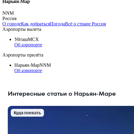
Нарьян-Мар
NNM
Россия
О городе
Как добраться
Погода
Всё о стране Россия
Аэропорты вылета
Уйташ
MCX
Об аэропорте
Аэропорты прилёта
Нарьян-Мар
NNM
Об аэропорте
Интересные статьи о Нарьян-Маре
Куда поехать