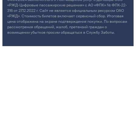
«РЖД-Цифровые пассажирские решения» с АО «ФПК» № ФПК-22-
316 от 27.12.2022 г. Сайт не является официальным ресурсом ОАО
«РЖД». Стоимость билетов включает сервисный сбор. Итоговая
цена отображена на экране подтверждения покупки. По вопросам
рассмотрения обращений, жалоб, претензий граждан о
возмещении убытков просим обращаться в Службу Заботы.