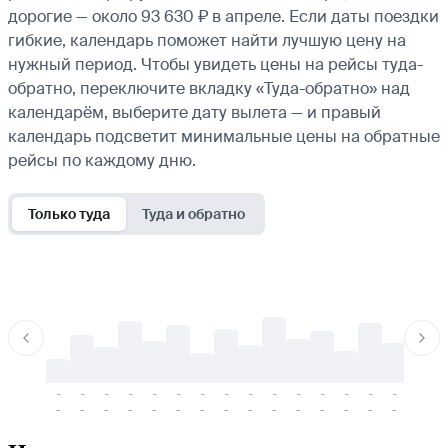
дорогие — около 93 630 ₽ в апреле. Если даты поездки
гибкие, календарь поможет найти лучшую цену на
нужный период. Чтобы увидеть цены на рейсы туда-
обратно, переключите вкладку «Туда-обратно» над
календарём, выберите дату вылета — и правый
календарь подсветит минимальные цены на обратные
рейсы по каждому дню.
Только туда
Туда и обратно
-
-
-
-
-
-
-
-
-
-
-
-
-
-
-
-
-
-
-
-
-
-
-
-
-
-
-
-
-
-
-
-
-
-