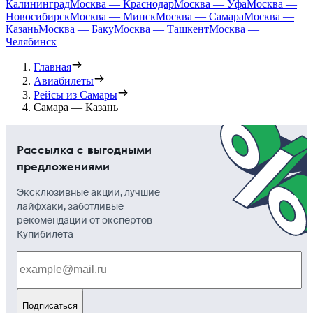
Калининград
Москва — Краснодар
Москва — Уфа
Москва —
Новосибирск
Москва — Минск
Москва — Самара
Москва —
Казань
Москва — Баку
Москва — Ташкент
Москва —
Челябинск
Главная
Авиабилеты
Рейсы из Самары
Самара — Казань
Рассылка с выгодными
предложениями
Эксклюзивные акции, лучшие
лайфхаки, заботливые
рекомендации от экспертов
Купибилета
Подписаться