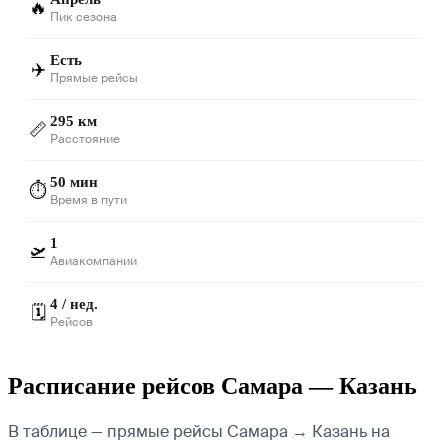
🔥
Пик сезона
Есть
✈️
Прямые рейсы
295 км
📏
Расстояние
50 мин
⏱️
Время в пути
1
🛫
Авиакомпании
4 / нед.
🗓️
Рейсов
Расписание рейсов Самара — Казань
В таблице — прямые рейсы Самара → Казань на