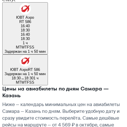
ЮВТ Аэро
RT 586
16:40
18:30
16:40
18:30
1 ч
M
T
W
T
F
S
S
Задержан на 1 ч 50 мин
ЮВТ Аэро
RT 586
Задержан на 1 ч 50 мин
18:30
→
18:30
1 ч
M
T
W
T
F
S
S
Цены на авиабилеты по дням Самара —
Казань
Ниже — календарь минимальных цен на авиабилеты
Самара — Казань по дням. Выберите удобную дату и
сразу увидите стоимость перелёта. Самые дешёвые
рейсы на маршруте — от 4 569 ₽ в октябре, самые