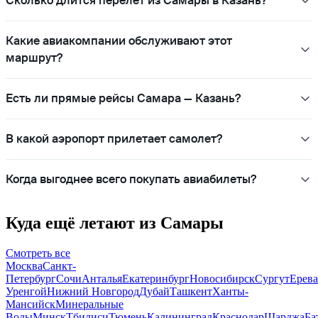
Сколько длится перелет из Самары в Казань?
Какие авиакомпании обслуживают этот
маршрут?
Есть ли прямые рейсы Самара — Казань?
В какой аэропорт прилетает самолет?
Когда выгоднее всего покупать авиабилеты?
Куда ещё летают из Самары
Смотреть все
Москва
Санкт-
Петербург
Сочи
Анталья
Екатеринбург
Новосибирск
Сургут
Ерев
Уренгой
Нижний Новгород
Дубай
Ташкент
Ханты-
Мансийск
Минеральные
Воды
Минск
Тбилиси
Тюмень
Калининград
Краснодар
Шарджа
Ба