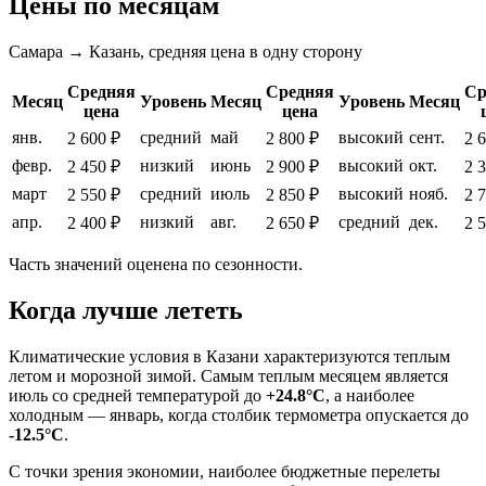
Цены по месяцам
Самара → Казань, средняя цена в одну сторону
Средняя
Средняя
Ср
Месяц
Уровень
Месяц
Уровень
Месяц
цена
цена
янв.
средний
май
высокий
сент.
2 600 ₽
2 800 ₽
2 
февр.
низкий
июнь
высокий
окт.
2 450 ₽
2 900 ₽
2 
март
средний
июль
высокий
нояб.
2 550 ₽
2 850 ₽
2 
апр.
низкий
авг.
средний
дек.
2 400 ₽
2 650 ₽
2 
Часть значений оценена по сезонности.
Когда лучше лететь
Климатические условия в
Казани
характеризуются теплым
летом и морозной зимой. Самым теплым месяцем является
июль со средней температурой до
+24.8°C
, а наиболее
холодным — январь, когда столбик термометра опускается до
-12.5°C
.
С точки зрения экономии, наиболее бюджетные перелеты