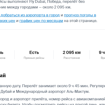
йсы выполняют Fly Dubai, Победа, перелёт без
ние между городами — около 2 095 км.
 добраться из аэропорта в город
и
прогноз погоды в
зких цен
и
график цен по месяцам
на этой странице.
ль
Есть
2 095 км
9 
зона
Прямые рейсы
Расстояние
Вр
бай
нную дату. Перелёт занимает около 9 ч 45 мин. Регуляр
 Дубай и Международный аэропорт Аль-Мактум.
город и аэропорт прилёта, номер рейса с авиакомпанией,
ску билета.
Чтобы посмотреть рейсы на другой день, из