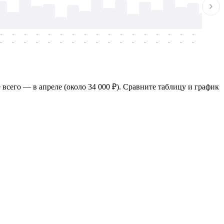
-
-
-
-
-
-
-
-
-
-
-
-
-
-
-
-
-
-
-
-
-
-
-
-
-
-
-
-
-
-
-
-
-
-
-
-
-
-
 всего — в апреле (около 34 000 ₽). Сравните таблицу и график