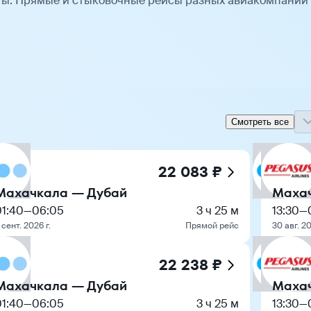
ты. Прямые и стыковочные рейсы разных авиакомпаний
Смотреть все
22 083 ₽
Махачкала — Дубай
Маха
01:40
—
06:05
3 ч 25 м
13:30
—
 сент. 2026 г.
Прямой рейс
30 авг. 20
22 238 ₽
Махачкала — Дубай
Маха
01:40
—
06:05
3 ч 25 м
13:30
—