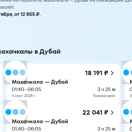
ения на перелёты Махачкала — Дубай на ближайшие да
молёт.
бря, от 12 955 ₽.
Махачкалы в Дубай
18 191 ₽
Махачкала — Дубай
01:40
—
06:05
3 ч 25 м
4 сент. 2026 г.
Прямой рейс
2
22 041 ₽
Махачкала — Дубай
01:40
—
06:05
3 ч 25 м