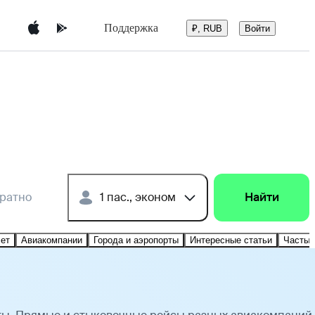
Поддержка
Войти
₽, RUB
братно
1 пас., эконом
Найти
лет
Авиакомпании
Города и аэропорты
Интересные статьи
Частые