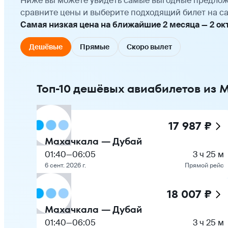
Ниже вы можете увидеть самые выгодные предлож
сравните цены и выберите подходящий билет на са
Самая низкая цена на ближайшие 2 месяца — 2 октя
Дешёвые
Прямые
Скоро вылет
Топ-10 дешёвых авиабилетов из 
17 987 ₽
Махачкала — Дубай
01:40
—
06:05
3 ч 25 м
6 сент. 2026 г.
Прямой рейс
18 007 ₽
Махачкала — Дубай
01:40
—
06:05
3 ч 25 м