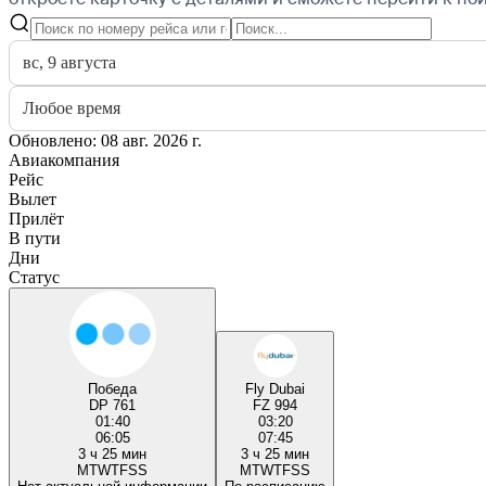
вс, 9 августа
Любое время
Обновлено: 08 авг. 2026 г.
Авиакомпания
Рейс
Вылет
Прилёт
В пути
Дни
Статус
Победа
Fly Dubai
DP 761
FZ 994
01:40
03:20
06:05
07:45
3 ч 25 мин
3 ч 25 мин
M
T
W
T
F
S
S
M
T
W
T
F
S
S