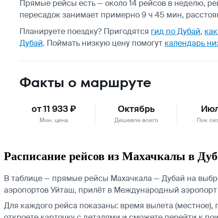
Прямые рейсы есть — около 14 рейсов в неделю, ре
пересадок занимает примерно 9 ч 45 мин, расстоя
Планируете поездку? Пригодятся
гид по Дубай
,
как
Дубай
.
Поймать низкую цену помогут
календарь ни
Факты о маршруте
от 11 933 ₽
Октябрь
Ию
Мин. цена
Дешевле всего
Пик се
Расписание рейсов из Махачкалы в Ду
В таблице — прямые рейсы Махачкала — Дубай на выбра
аэропортов Уйташ, прилёт в Международный аэропорт
Для каждого рейса показаны: время вылета (местное), 
откроете карточку с деталями и сможете перейти к пои