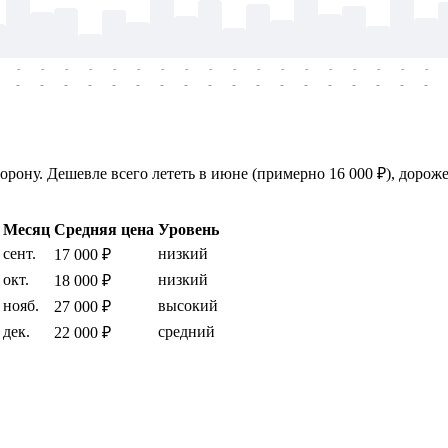
-
-
-
-
-
-
-
-
-
-
-
-
-
-
-
-
-
-
-
-
-
-
-
-
-
-
-
-
-
-
-
-
-
-
-
-
рону. Дешевле всего лететь в июне (примерно 16 000 ₽), дороже
Месяц
Средняя цена
Уровень
сент.
низкий
17 000 ₽
окт.
низкий
18 000 ₽
нояб.
высокий
27 000 ₽
дек.
средний
22 000 ₽