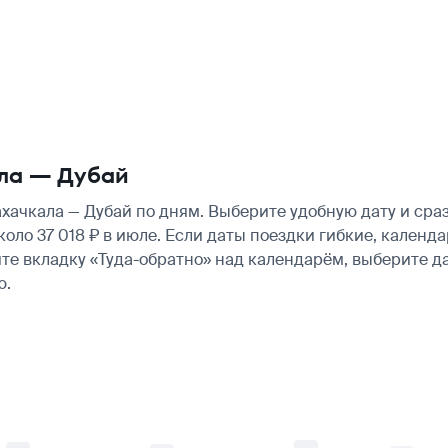
ла — Дубай
ачкала — Дубай по дням. Выберите удобную дату и сра
 около 37 018 ₽ в июле. Если даты поездки гибкие, кале
те вкладку «Туда-обратно» над календарём, выберите д
ю.