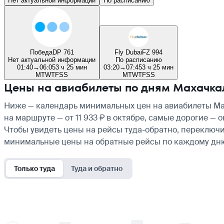
Нет актуальной информации
По расписанию
Победа
DP 761
Fly Dubai
FZ 994
Нет актуальной информации
По расписанию
01:40
→
06:05
3 ч 25 мин
03:20
→
07:45
3 ч 25 мин
M
T
W
T
F
S
S
M
T
W
T
F
S
S
Цены на авиабилеты по дням Махачка
Ниже — календарь минимальных цен на авиабилеты Мах
на маршруте — от 11 933 ₽ в октябре, самые дорогие —
Чтобы увидеть цены на рейсы туда-обратно, переключи
минимальные цены на обратные рейсы по каждому дн
Только туда
Туда и обратно