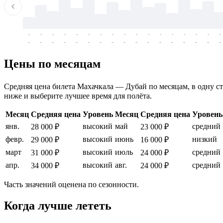
-
-
-
-
-
-
-
-
-
-
-
-
-
-
-
-
-
-
-
-
-
-
-
-
-
-
-
-
-
-
-
-
-
-
Цены по месяцам
Средняя цена билета Махачкала — Дубай по месяцам, в одну сто
ниже и выберите лучшее время для полёта.
Месяц
Средняя цена
Уровень
Месяц
Средняя цена
Уровень
янв.
высокий
май
средний
28 000 ₽
23 000 ₽
февр.
высокий
июнь
низкий
29 000 ₽
16 000 ₽
март
высокий
июль
средний
31 000 ₽
24 000 ₽
апр.
высокий
авг.
средний
34 000 ₽
24 000 ₽
Часть значений оценена по сезонности.
Когда лучше лететь