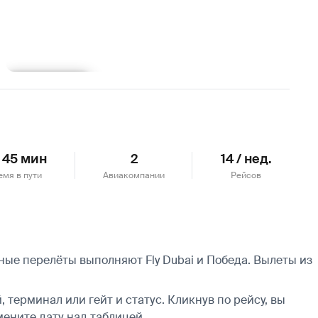
Подробнее
ч 45 мин
2
14 / нед.
емя в пути
Авиакомпании
Рейсов
ные перелёты выполняют Fly Dubai и Победа.
Вылеты из
 терминал или гейт и статус. Кликнув по рейсу, вы
мените дату над таблицей.