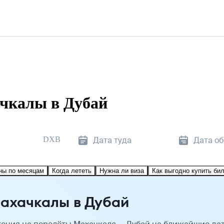
чкалы в Дубай
DXB
Дата туда
Дата о
ны по месяцам
Когда лететь
Нужна ли виза
Как выгодно купить би
ахачкалы в Дубай