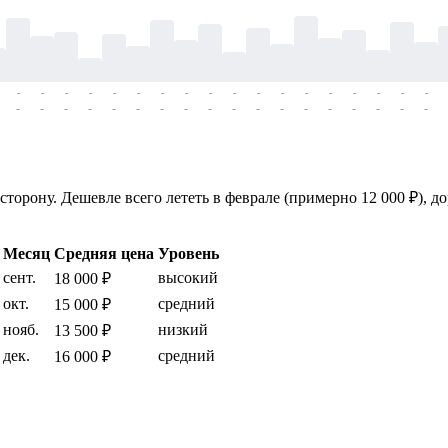
-
-
-
-
-
-
-
-
-
-
-
-
-
-
-
-
-
-
-
-
-
-
-
-
-
-
-
-
-
-
-
-
-
-
-
-
торону. Дешевле всего лететь в феврале (примерно 12 000 ₽), до
Месяц
Средняя цена
Уровень
сент.
высокий
18 000 ₽
окт.
средний
15 000 ₽
нояб.
низкий
13 500 ₽
дек.
средний
16 000 ₽