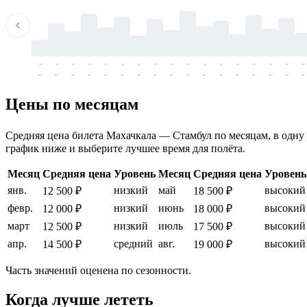
-
-
-
-
-
-
-
-
-
-
-
-
-
-
-
-
-
-
-
-
-
-
-
-
-
-
-
-
-
-
-
-
-
-
Цены по месяцам
Средняя цена билета Махачкала — Стамбул по месяцам, в одну с
график ниже и выберите лучшее время для полёта.
Месяц
Средняя цена
Уровень
Месяц
Средняя цена
Уровень
янв.
низкий
май
высокий
12 500 ₽
18 500 ₽
февр.
низкий
июнь
высокий
12 000 ₽
18 000 ₽
март
низкий
июль
высокий
12 500 ₽
17 500 ₽
апр.
средний
авг.
высокий
14 500 ₽
19 000 ₽
Часть значений оценена по сезонности.
Когда лучше лететь