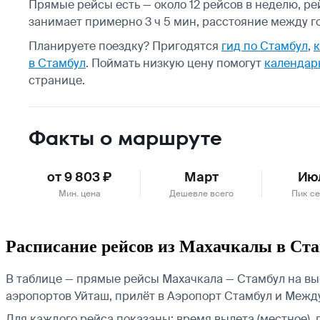
Прямые рейсы есть — около 12 рейсов в неделю, р
занимает примерно 3 ч 5 мин, расстояние между го
Планируете поездку? Пригодятся
гид по Стамбул
,
к
в Стамбул
.
Поймать низкую цену помогут
календар
странице.
Факты о маршруте
от 9 803 ₽
Март
Ию
Мин. цена
Дешевле всего
Пик се
Расписание рейсов из Махачкалы в Ст
В таблице — прямые рейсы Махачкала — Стамбул на выб
аэропортов Уйташ, прилёт в Аэропорт Стамбул и Межд
Для каждого рейса показаны: время вылета (местное), 