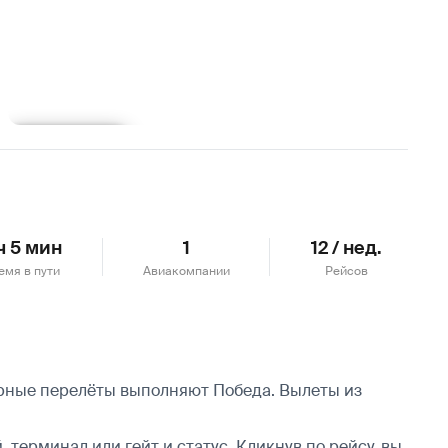
Подробнее
ч 5 мин
1
12 / нед.
емя в пути
Авиакомпании
Рейсов
ярные перелёты выполняют Победа.
Вылеты из
 терминал или гейт и статус. Кликнув по рейсу, вы