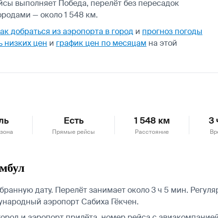
ейсы выполняет Победа, перелёт без пересадок
родами — около 1 548 км.
ак добраться из аэропорта в город
и
прогноз погоды
ь низких цен
и
график цен по месяцам
на этой
ль
Есть
1 548 км
3 
зона
Прямые рейсы
Расстояние
Вр
амбул
ранную дату. Перелёт занимает около 3 ч 5 мин. Регул
ународный аэропорт Сабиха Гёкчен.
город и аэропорт прилёта, номер рейса с авиакомпанией,