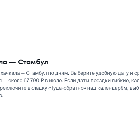
ла — Стамбул
ачкала — Стамбул по дням. Выберите удобную дату и с
е — около 67 790 ₽ в июле. Если даты поездки гибкие, 
ереключите вкладку «Туда-обратно» над календарём, вы
ю.