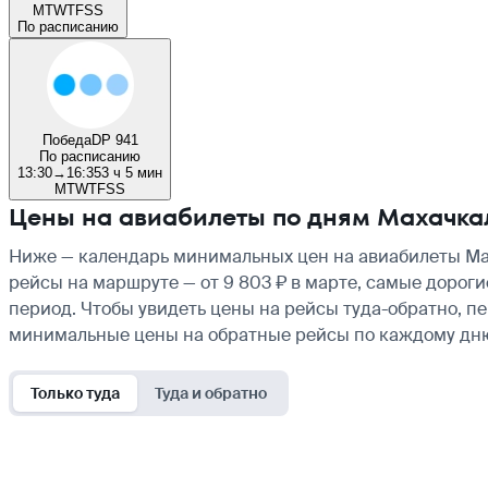
M
T
W
T
F
S
S
По расписанию
Победа
DP 941
По расписанию
13:30
→
16:35
3 ч 5 мин
M
T
W
T
F
S
S
Цены на авиабилеты по дням Махачка
Ниже — календарь минимальных цен на авиабилеты Мах
рейсы на маршруте — от 9 803 ₽ в марте, самые дороги
период. Чтобы увидеть цены на рейсы туда-обратно, п
минимальные цены на обратные рейсы по каждому дн
Только туда
Туда и обратно