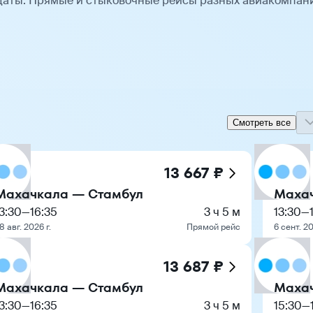
даты. Прямые и стыковочные рейсы разных авиакомпан
Смотреть все
13 667 ₽
Махачкала — Стамбул
Маха
3:30
—
16:35
3 ч 5 м
13:30
—
8 авг. 2026 г.
Прямой рейс
6 сент. 20
13 687 ₽
Махачкала — Стамбул
Маха
3:30
—
16:35
3 ч 5 м
15:30
—