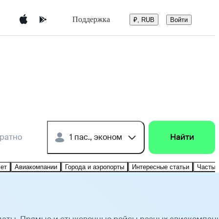
Поддержка
Войти
₽, RUB
братно
1 пас., эконом
Найти
лет
Авиакомпании
Города и аэропорты
Интересные статьи
Частые