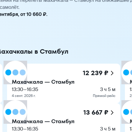
ения на перелёты Махачкала — Стамбул на ближайшие 
самолёт.
тября, от 10 660 ₽.
Махачкалы в Стамбул
12 239 ₽
Махачкала — Стамбул
13:30
—
16:35
3 ч 5 м
1
4 сент. 2026 г.
Прямой рейс
2
13 667 ₽
Махачкала — Стамбул
13:30
—
16:35
3 ч 5 м
1