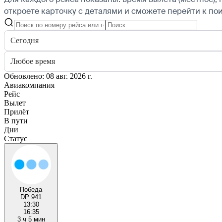
откроете карточку с деталями и сможете перейти к пои
Сегодня
Любое время
Обновлено: 08 авг. 2026 г.
Авиакомпания
Рейс
Вылет
Прилёт
В пути
Дни
Статус
Победа
DP 941
13:30
16:35
3 ч 5 мин