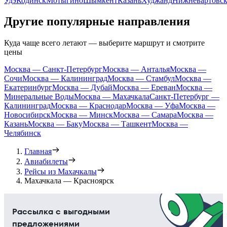
Удэ
Кодинск
Мотыгино
Шымкент
Казань
Худжанд
Нижневартовс
Другие популярные направления
Куда чаще всего летают — выберите маршрут и смотрите
цены
Москва — Санкт-Петербург
Москва — Анталья
Москва —
Сочи
Москва — Калининград
Москва — Стамбул
Москва —
Екатеринбург
Москва — Дубай
Москва — Ереван
Москва —
Минеральные Воды
Москва — Махачкала
Санкт-Петербург —
Калининград
Москва — Краснодар
Москва — Уфа
Москва —
Новосибирск
Москва — Минск
Москва — Самара
Москва —
Казань
Москва — Баку
Москва — Ташкент
Москва —
Челябинск
Главная
Авиабилеты
Рейсы из Махачкалы
Махачкала — Красноярск
Рассылка с выгодными
предложениями