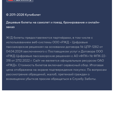
© 2011–2026 Купибилет
Дешевые билеты на самолет и поезд, бронирование и онлайн-
заказ
Ж/Д билеты предоставляются партнёрами, в том числе с
использованием веб-системы ООО «РЖД – Цифровые
пассажирские решения» на основании договора № ЦПР-1282 от
04.04.2024 заключенного с Поставщиком услуг и Договора ООО
«РЖД-Цифровые пассажирские решения» с АО «ФПК» № ФПК-22-
316 от 27.12.2022 г. Сайт не является официальным ресурсом ОАО
«РЖД». Стоимость билетов включает сервисный сбор. Итоговая
цена отображена на экране подтверждения покупки. По вопросам
рассмотрения обращений, жалоб, претензий граждан о
возмещении убытков просим обращаться в Службу Заботы.