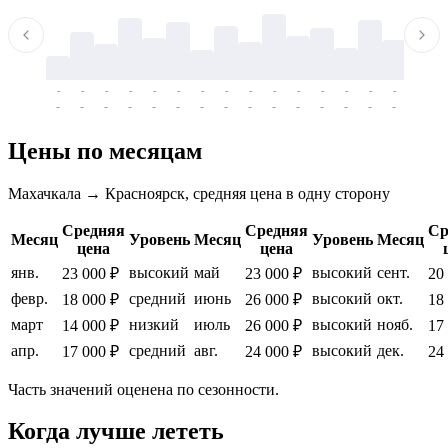
-
-
-
-
-
-
-
-
-
-
-
-
-
-
-
-
-
-
-
-
-
-
-
-
-
-
-
-
-
-
-
-
-
-
Цены по месяцам
Махачкала → Красноярск, средняя цена в одну сторону
Средняя
Средняя
Ср
Месяц
Уровень
Месяц
Уровень
Месяц
цена
цена
янв.
высокий
май
высокий
сент.
23 000 ₽
23 000 ₽
20
февр.
средний
июнь
высокий
окт.
18 000 ₽
26 000 ₽
18
март
низкий
июль
высокий
нояб.
14 000 ₽
26 000 ₽
17
апр.
средний
авг.
высокий
дек.
17 000 ₽
24 000 ₽
24
Часть значений оценена по сезонности.
Когда лучше лететь