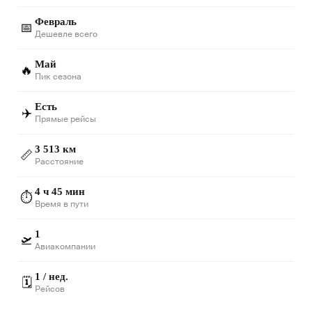
Февраль
📅
Дешевле всего
Май
🔥
Пик сезона
Есть
✈️
Прямые рейсы
3 513 км
📏
Расстояние
4 ч 45 мин
⏱️
Время в пути
1
🛫
Авиакомпании
1 / нед.
🗓️
Рейсов