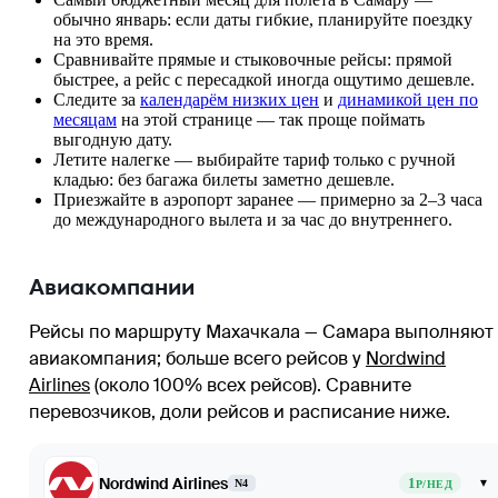
обычно январь: если даты гибкие, планируйте поездку
на это время.
Сравнивайте прямые и стыковочные рейсы: прямой
быстрее, а рейс с пересадкой иногда ощутимо дешевле.
Следите за
календарём низких цен
и
динамикой цен по
месяцам
на этой странице — так проще поймать
выгодную дату.
Летите налегке — выбирайте тариф только с ручной
кладью: без багажа билеты заметно дешевле.
Приезжайте в аэропорт заранее — примерно за 2–3 часа
до международного вылета и за час до внутреннего.
Авиакомпании
Рейсы по маршруту Махачкала — Самара выполняют 
авиакомпания
; больше всего рейсов у
Nordwind
Airlines
(около 100% всех рейсов)
. Сравните
перевозчиков, доли рейсов и расписание ниже.
Nordwind Airlines
1
▾
N4
Р/НЕД