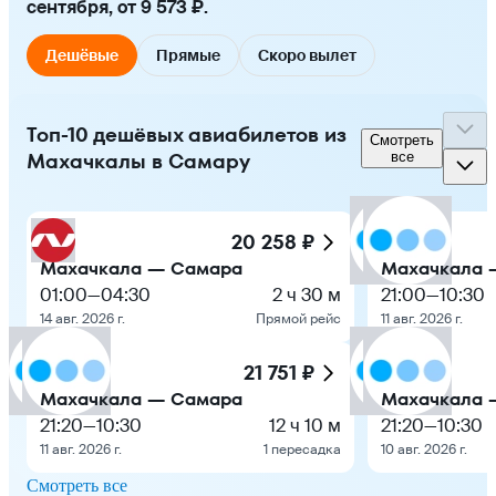
сентября, от 9 573 ₽.
Дешёвые
Прямые
Скоро вылет
Топ-10 дешёвых авиабилетов из
Смотреть
Махачкалы в Самару
все
20 258 ₽
Махачкала — Самара
Махачкала 
01:00
—
04:30
2 ч 30 м
21:00
—
10:30
14 авг. 2026 г.
Прямой рейс
11 авг. 2026 г.
21 751 ₽
Махачкала — Самара
Махачкала 
21:20
—
10:30
12 ч 10 м
21:20
—
10:30
11 авг. 2026 г.
1 пересадка
10 авг. 2026 г.
Смотреть все