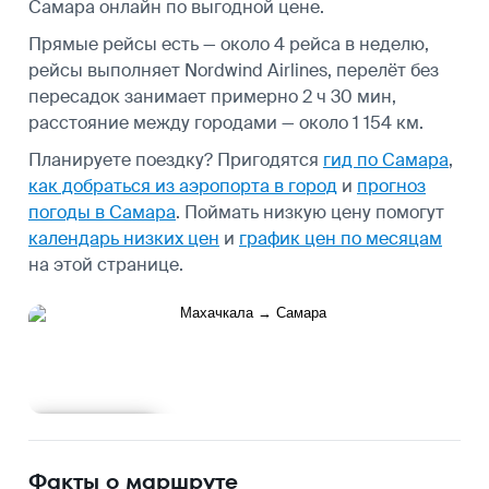
Самара онлайн по выгодной цене.
Прямые рейсы есть — около 4 рейса в неделю,
рейсы выполняет Nordwind Airlines, перелёт без
пересадок занимает примерно 2 ч 30 мин,
расстояние между городами — около 1 154 км.
Планируете поездку? Пригодятся
гид по Самара
,
как добраться из аэропорта в город
и
прогноз
погоды в Самара
.
Поймать низкую цену помогут
календарь низких цен
и
график цен по месяцам
на этой странице.
Подробнее
Факты о маршруте