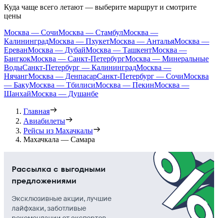
Куда чаще всего летают — выберите маршрут и смотрите
цены
Москва — Сочи
Москва — Стамбул
Москва —
Калининград
Москва — Пхукет
Москва — Анталья
Москва —
Ереван
Москва — Дубай
Москва — Ташкент
Москва —
Бангкок
Москва — Санкт-Петербург
Москва — Минеральные
Воды
Санкт-Петербург — Калининград
Москва —
Нячанг
Москва — Денпасар
Санкт-Петербург — Сочи
Москва
— Баку
Москва — Тбилиси
Москва — Пекин
Москва —
Шанхай
Москва — Душанбе
Главная
Авиабилеты
Рейсы из Махачкалы
Махачкала — Самара
Рассылка с выгодными
предложениями
Эксклюзивные акции, лучшие
лайфхаки, заботливые