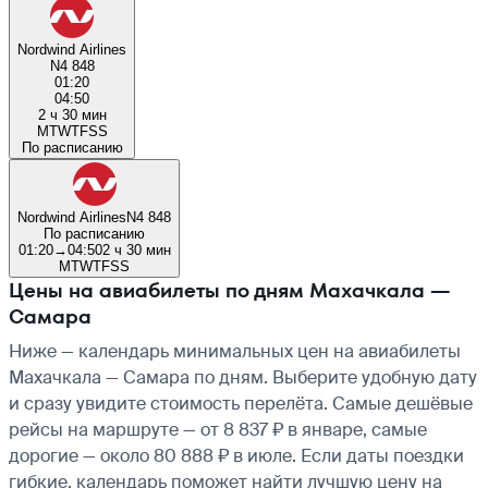
Nordwind Airlines
N4 848
01:20
04:50
2 ч 30 мин
M
T
W
T
F
S
S
По расписанию
Nordwind Airlines
N4 848
По расписанию
01:20
→
04:50
2 ч 30 мин
M
T
W
T
F
S
S
Цены на авиабилеты по дням Махачкала —
Самара
Ниже — календарь минимальных цен на авиабилеты
Махачкала — Самара по дням. Выберите удобную дату
и сразу увидите стоимость перелёта. Самые дешёвые
рейсы на маршруте — от 8 837 ₽ в январе, самые
дорогие — около 80 888 ₽ в июле. Если даты поездки
гибкие, календарь поможет найти лучшую цену на