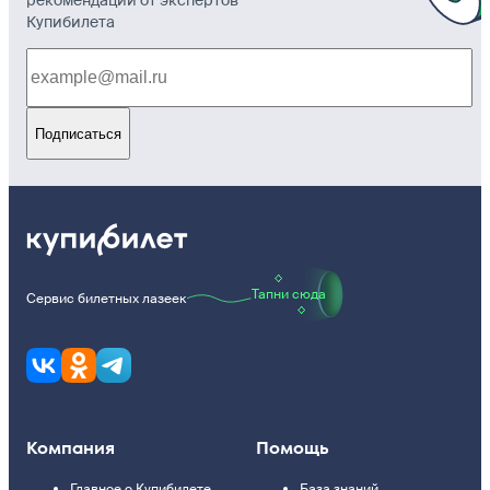
рекомендации от экспертов
Купибилета
Подписаться
Тапни сюда
Сервис билетных лазеек
Компания
Помощь
Главное о Купибилете
База знаний