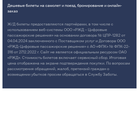
Дешевые билеты на самолет и поезд, бронирование и онлайн-
заказ
Ж/Д билеты предоставляются партнёрами, в том числе с
использованием веб-системы ООО «РЖД – Цифровые
пассажирские решения» на основании договора № ЦПР-1282 от
04.04.2024 заключенного с Поставщиком услуг и Договора ООО
«РЖД-Цифровые пассажирские решения» с АО «ФПК» № ФПК-22-
316 от 27.12.2022 г. Сайт не является официальным ресурсом ОАО
«РЖД». Стоимость билетов включает сервисный сбор. Итоговая
цена отображена на экране подтверждения покупки. По вопросам
рассмотрения обращений, жалоб, претензий граждан о
возмещении убытков просим обращаться в Службу Заботы.