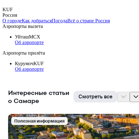
KUF
Россия
О городе
Как добраться
Погода
Всё о стране Россия
Аэропорты вылета
Уйташ
MCX
Об аэропорте
Аэропорты прилёта
Курумоч
KUF
Об аэропорте
Интересные статьи
Смотреть все
о Самаре
Полезная информация