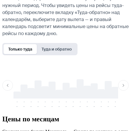
нужный период. Чтобы увидеть цены на рейсы туда-
обратно, переключите вкладку «Туда-обратно» над
календарём, выберите дату вылета — и правый
календарь подсветит минимальные цены на обратные
рейсы по каждому дню.
Только туда
Туда и обратно
-
-
-
-
-
-
-
-
-
-
-
-
-
-
-
-
-
-
-
-
-
-
-
-
-
-
-
-
-
-
-
-
-
-
Цены по месяцам