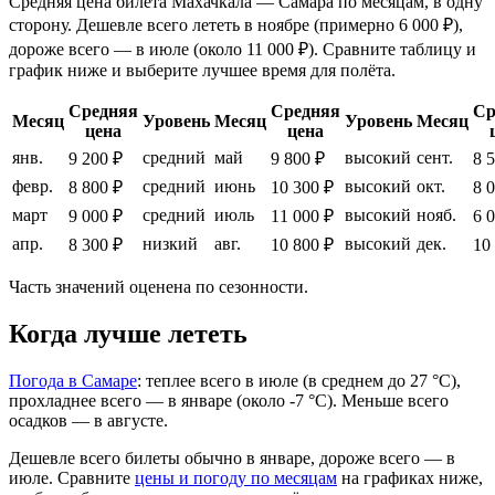
Средняя цена билета Махачкала — Самара по месяцам, в одну
сторону. Дешевле всего лететь в ноябре (примерно 6 000 ₽),
дороже всего — в июле (около 11 000 ₽). Сравните таблицу и
график ниже и выберите лучшее время для полёта.
Средняя
Средняя
Ср
Месяц
Уровень
Месяц
Уровень
Месяц
цена
цена
янв.
средний
май
высокий
сент.
9 200 ₽
9 800 ₽
8 
февр.
средний
июнь
высокий
окт.
8 800 ₽
10 300 ₽
8 
март
средний
июль
высокий
нояб.
9 000 ₽
11 000 ₽
6 
апр.
низкий
авг.
высокий
дек.
8 300 ₽
10 800 ₽
10
Часть значений оценена по сезонности.
Когда лучше лететь
Погода в Самаре
: теплее всего в июле (в среднем до 27 °C),
прохладнее всего — в январе (около -7 °C). Меньше всего
осадков — в августе.
Дешевле всего билеты обычно в январе, дороже всего — в
июле.
Сравните
цены и погоду по месяцам
на графиках ниже,