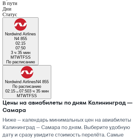
В пути
Дни
Статус
Nordwind Airlines
N4 855
02:15
07:50
3 ч 35 мин
M
T
W
T
F
S
S
По расписанию
Nordwind Airlines
N4 855
По расписанию
02:15
→
07:50
3 ч 35 мин
M
T
W
T
F
S
S
Цены на авиабилеты по дням Калининград —
Самара
Ниже — календарь минимальных цен на авиабилеты
Калининград — Самара по дням. Выберите удобную
дату и сразу увидите стоимость перелёта. Самые