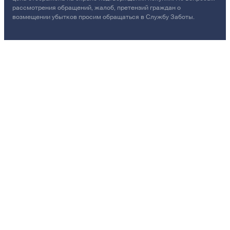
рассмотрения обращений, жалоб, претензий граждан о
возмещении убытков просим обращаться в Службу Заботы.