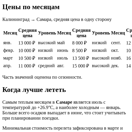
Цены по месяцам
Калининград → Самара, средняя цена в одну сторону
Средняя
Средняя
Ср
Месяц
Уровень
Месяц
Уровень
Месяц
цена
цена
янв.
высокий
май
низкий
сент.
13 000 ₽
8 000 ₽
12
февр.
низкий
июнь
низкий
окт.
10 000 ₽
8 500 ₽
10
март
низкий
июль
высокий
нояб.
10 500 ₽
13 500 ₽
16
апр.
средний
авг.
высокий
дек.
11 000 ₽
15 000 ₽
14
Часть значений оценена по сезонности.
Когда лучше лететь
Самым теплым месяцем в
Самаре
является июль с
температурой до +26.9°C, а наиболее холодным — январь.
Больше всего осадков выпадает в июне, что стоит учитывать
при планировании поездки.
Минимальная стоимость перелета зафиксирована в марте и