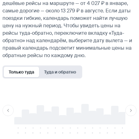
дешёвые рейсы на маршруте — от 4 027 ₽ в январе,
самые дорогие — около 13 279 ₽ в августе. Если даты
поездки гибкие, календарь поможет найти лучшую
цену на нужный период. Чтобы увидеть цены на
рейсы туда-обратно, переключите вкладку «Туда-
обратно» над календарём, выберите дату вылета — и
правый календарь подсветит минимальные цены на
обратные рейсы по каждому дню.
Только туда
Туда и обратно
-
-
-
-
-
-
-
-
-
-
-
-
-
-
-
-
-
-
-
-
-
-
-
-
-
-
-
-
-
-
-
-
-
-