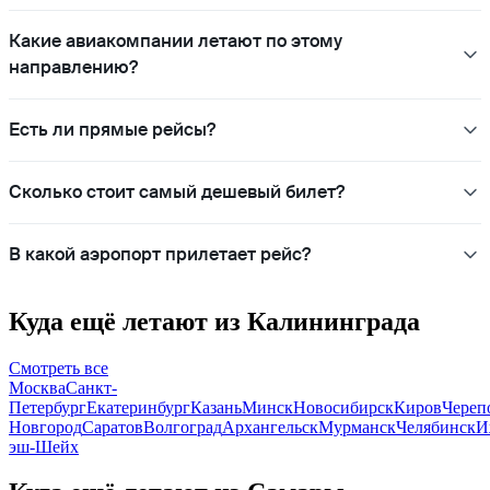
Какие авиакомпании летают по этому
направлению?
Есть ли прямые рейсы?
Сколько стоит самый дешевый билет?
В какой аэропорт прилетает рейс?
Куда ещё летают из Калининграда
Смотреть все
Москва
Санкт-
Петербург
Екатеринбург
Казань
Минск
Новосибирск
Киров
Череп
Новгород
Саратов
Волгоград
Архангельск
Мурманск
Челябинск
И
эш-Шейх