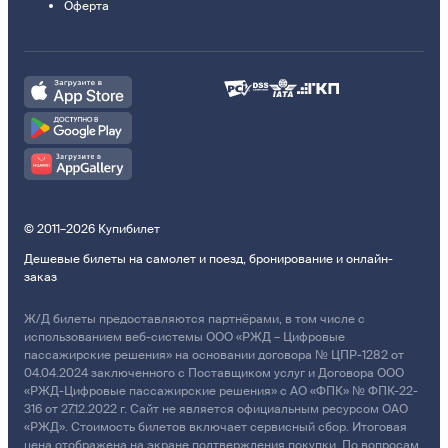
Оферта
© 2011–2026 Купибилет
Дешевые билеты на самолет и поезд, бронирование и онлайн-
заказ
Ж/Д билеты предоставляются партнёрами, в том числе с
использованием веб-системы ООО «РЖД – Цифровые
пассажирские решения» на основании договора № ЦПР-1282 от
04.04.2024 заключенного с Поставщиком услуг и Договора ООО
«РЖД-Цифровые пассажирские решения» с АО «ФПК» № ФПК-22-
316 от 27.12.2022 г. Сайт не является официальным ресурсом ОАО
«РЖД». Стоимость билетов включает сервисный сбор. Итоговая
цена отображена на экране подтверждения покупки. По вопросам