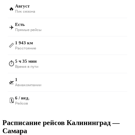
Август
🔥
Пик сезона
Есть
✈️
Прямые рейсы
1 943 км
📏
Расстояние
5 ч 35 мин
⏱️
Время в пути
1
🛫
Авиакомпании
6 / нед.
🗓️
Рейсов
Расписание рейсов Калининград —
Самара