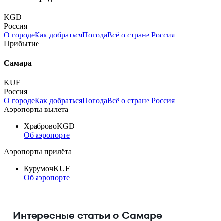
KGD
Россия
О городе
Как добраться
Погода
Всё о стране Россия
Прибытие
Самара
KUF
Россия
О городе
Как добраться
Погода
Всё о стране Россия
Аэропорты вылета
Храброво
KGD
Об аэропорте
Аэропорты прилёта
Курумоч
KUF
Об аэропорте
Интересные статьи о Самаре