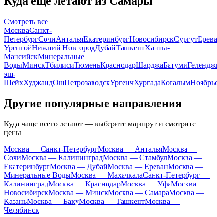
Куда ещё летают из Самары
Смотреть все
Москва
Санкт-
Петербург
Сочи
Анталья
Екатеринбург
Новосибирск
Сургут
Ерев
Уренгой
Нижний Новгород
Дубай
Ташкент
Ханты-
Мансийск
Минеральные
Воды
Минск
Тбилиси
Тюмень
Краснодар
Шарджа
Батуми
Гелендж
эш-
Шейх
Худжанд
Ош
Петрозаводск
Ургенч
Хургада
Когалым
Ноябрь
Другие популярные направления
Куда чаще всего летают — выберите маршрут и смотрите
цены
Москва — Санкт-Петербург
Москва — Анталья
Москва —
Сочи
Москва — Калининград
Москва — Стамбул
Москва —
Екатеринбург
Москва — Дубай
Москва — Ереван
Москва —
Минеральные Воды
Москва — Махачкала
Санкт-Петербург —
Калининград
Москва — Краснодар
Москва — Уфа
Москва —
Новосибирск
Москва — Минск
Москва — Самара
Москва —
Казань
Москва — Баку
Москва — Ташкент
Москва —
Челябинск