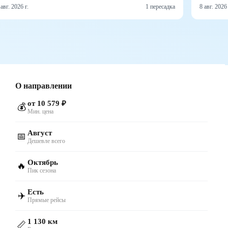
 авг. 2026 г.
1 пересадка
8 авг. 2026 
О направлении
от 10 579 ₽
💰
Мин. цена
Август
📅
Дешевле всего
Октябрь
🔥
Пик сезона
Есть
✈️
Прямые рейсы
1 130 км
📏