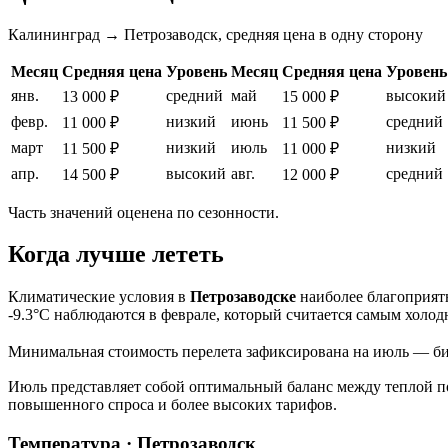
Калининград → Петрозаводск, средняя цена в одну сторону
Месяц
Средняя цена
Уровень
Месяц
Средняя цена
Уровень
янв.
средний
май
высокий
13 000 ₽
15 000 ₽
февр.
низкий
июнь
средний
11 000 ₽
11 500 ₽
март
низкий
июль
низкий
11 500 ₽
11 000 ₽
апр.
высокий
авг.
средний
14 500 ₽
12 000 ₽
Часть значений оценена по сезонности.
Когда лучше лететь
Климатические условия в
Петрозаводске
наиболее благоприятн
-9.3°C наблюдаются в феврале, который считается самым холод
Минимальная стоимость перелета зафиксирована на июль — биле
Июль представляет собой оптимальный баланс между теплой по
повышенного спроса и более высоких тарифов.
Температура · Петрозаводск