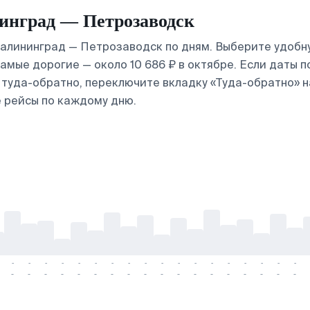
инград — Петрозаводск
алининград — Петрозаводск по дням. Выберите удобну
 самые дорогие — около 10 686 ₽ в октябре. Если даты
ы туда-обратно, переключите вкладку «Туда-обратно» 
 рейсы по каждому дню.
-
-
-
-
-
-
-
-
-
-
-
-
-
-
-
-
-
-
-
-
-
-
-
-
-
-
-
-
-
-
-
-
-
-
-
-