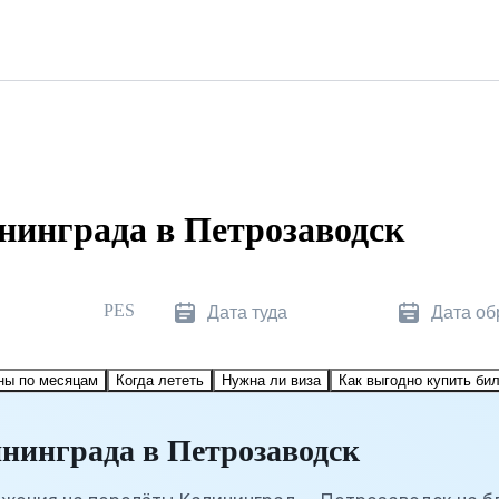
нинграда в Петрозаводск
PES
Дата туда
Дата об
ны по месяцам
Когда лететь
Нужна ли виза
Как выгодно купить би
нинграда в Петрозаводск