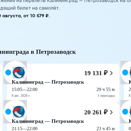
жения на перелёты Калининград — Петрозаводск на б
дящий билет на самолёт.
вгуста, от 10 579 ₽.
ининграда в Петрозаводск
19 131 ₽
Калининград — Петрозаводск
15:05
—
22:00
29 ч 55 м
2
8 авг. 2026 г.
1 пересадка
8
20 261 ₽
Калининград — Петрозаводск
21:15
—
22:00
23 ч 45 м
0