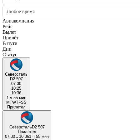
Любое время
Авиакомпания
Рейс
Вылет
Прилёт
В пути
Дни
Статус
Северсталь
D2 507
07:30
10:25
10:36
1 ч 55 мин
M
T
W
T
F
S
S
Прилетел
Северсталь
D2 507
Прилетел
07:30
→
10:36
1 ч 55 мин