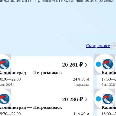
лижайшие даты. Прямые и стыковочные рейсы разных
Смотреть все
20 261 ₽
Калининград — Петрозаводск
Калин
0:30
—
22:00
24 ч 30 м
17:50
—
 авг. 2026 г.
1 пересадка
6 авг. 2026 
20 286 ₽
Калининград — Петрозаводск
Калин
9:20
—
22:00
11 ч 40 м
16:00
—