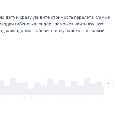
ю дату и сразу увидите стоимость перелёта. Самые
 поездки гибкие, календарь поможет найти лучшую
над календарём, выберите дату вылета — и правый
-
-
-
-
-
-
-
-
-
-
-
-
-
-
-
-
-
-
-
-
-
-
-
-
-
-
-
-
-
-
-
-
-
-
-
-
-
-