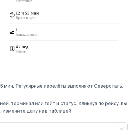
Расстояние
12 ч 55 мин
⏱️
Время в пути
1
🛫
Авиакомпании
4 / нед.
🗓️
Рейсов
5 мин. Регулярные перелёты выполняют Северсталь.
ей, терминал или гейт и статус. Кликнув по рейсу, вы
, измените дату над таблицей.