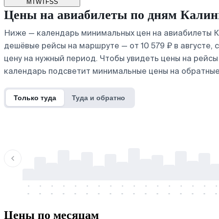
M
T
W
T
F
S
S
Цены на авиабилеты по дням Калин
Ниже — календарь минимальных цен на авиабилеты К
дешёвые рейсы на маршруте — от 10 579 ₽ в августе,
цену на нужный период. Чтобы увидеть цены на рейс
календарь подсветит минимальные цены на обратные
Только туда
Туда и обратно
-
-
-
-
-
-
-
-
-
-
-
-
-
-
-
-
-
-
-
-
-
-
-
-
-
-
-
-
-
-
-
-
-
-
Цены по месяцам