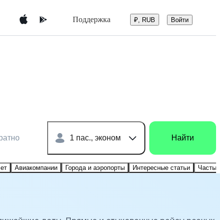
Поддержка
Войти
₽, RUB
ратно
1 пас., эконом
Найти
лет
Авиакомпании
Города и аэропорты
Интересные статьи
Частые